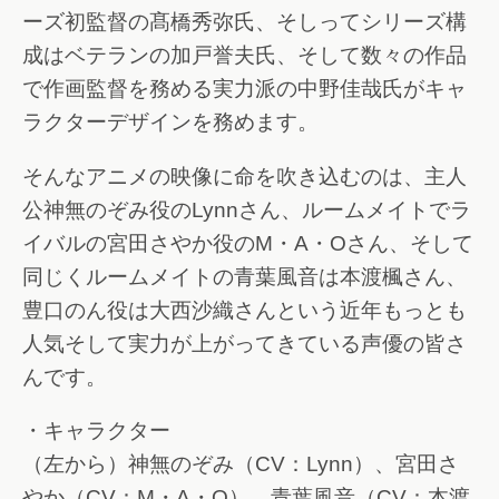
ーズ初監督の髙橋秀弥氏、そしってシリーズ構
成はベテランの加戸誉夫氏、そして数々の作品
で作画監督を務める実力派の中野佳哉氏がキャ
ラクターデザインを務めます。
そんなアニメの映像に命を吹き込むのは、主人
公神無のぞみ役のLynnさん、ルームメイトでラ
イバルの宮田さやか役のM・A・Oさん、そして
同じくルームメイトの青葉風音は本渡楓さん、
豊口のん役は大西沙織さんという近年もっとも
人気そして実力が上がってきている声優の皆さ
んです。
・キャラクター
（左から）神無のぞみ（CV：Lynn）、宮田さ
やか（CV：M・A・O）、青葉風音（CV：本渡