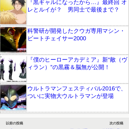
『黒ギャルになったから…』最終回 オ
レとルイが？ 男同士で最後まで？
科警研が開発したクウガ専用マシン・
ビートチェイサー2000
『僕のヒーローアカデミア』新“敵（ヴ
ィラン）”の黒霧＆脳無が公開！
ウルトラマンフェスティバル2016で、
ついに実物大ウルトラマンが登場
以前の投稿
次の投稿