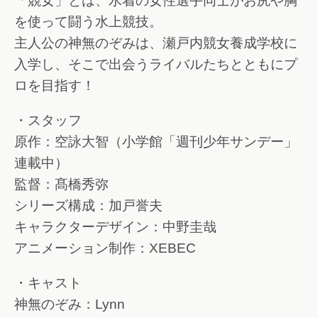
「競女」とは、水着の女性選手同士がお尻や胸
を使って闘う水上競技。
主人公の神無のぞみは、瀬戸内競女養成学校に
入学し、そこで出会うライバルたちとともにプ
ロを目指す！
・スタッフ
原作：空詠大智（小学館「週刊少年サンデー」
連載中）
監督：髙橋秀弥
シリーズ構成：加戸誉夫
キャラクターデザイン：中野圭哉
アニメーション制作：XEBEC
・キャスト
神無のぞみ：Lynn