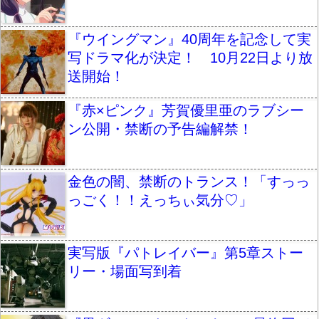
『ウイングマン』40周年を記念して実
写ドラマ化が決定！ 10月22日より放
送開始！
『赤×ピンク』芳賀優里亜のラブシー
ン公開・禁断の予告編解禁！
金色の闇、禁断のトランス！「すっっ
っごく！！えっちぃ気分♡」
実写版『パトレイバー』第5章ストー
リー・場面写到着