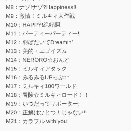
M8：ナゾ!ナゾ?Happiness!!
M9：激情！ミルキィ大作戦
M10：HAPPY!絶好調
M11：パーティーパーティー!
M12：羽ばたいてDreamin’
M13：美的・エゴイズム
M14：NERORO☆おんど
M15：ミルキィアタック
M16：みるみるUPっぷ↑↑
M17：ミルキィ100ワールド
M18：冒険☆ミルキィロード！！
M19：いつだってサポーター!
M20：正解はひとつ！じゃない!!
M21：カラフル with you