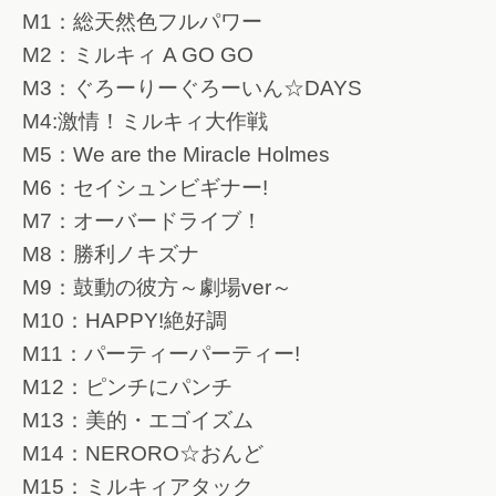
M1：総天然色フルパワー
M2：ミルキィ A GO GO
M3：ぐろーりーぐろーいん☆DAYS
M4:激情！ミルキィ大作戦
M5：We are the Miracle Holmes
M6：セイシュンビギナー!
M7：オーバードライブ！
M8：勝利ノキズナ
M9：鼓動の彼方～劇場ver～
M10：HAPPY!絶好調
M11：パーティーパーティー!
M12：ピンチにパンチ
M13：美的・エゴイズム
M14：NERORO☆おんど
M15：ミルキィアタック