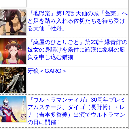
『地獄楽』第12話 天仙の城「蓬莱」へ
と足を踏み入れる佐切たちを待ち受け
る天仙「牡丹」
『薬屋のひとりごと』第23話 緑青館の
妓女の身請けを条件に羅漢に象棋の勝
負を申し込む猫猫
牙狼＜GARO＞
『ウルトラマンティガ』30周年プレミ
アムステージ、ダイゴ（長野博）・レ
ナ（吉本多香美）出演でウルトラマン
の日に開催！