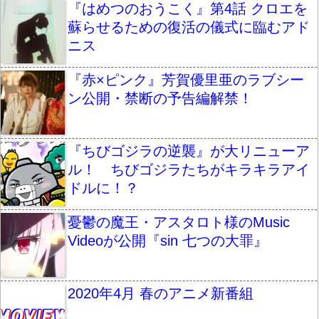
『はめつのおうこく』第4話 クロエを
蘇らせるための復活の儀式に臨むアド
ニス
『赤×ピンク』芳賀優里亜のラブシー
ン公開・禁断の予告編解禁！
『ちびゴジラの逆襲』が大リニューア
ル！ ちびゴジラたちがキラキラアイ
ドルに！？
憂鬱の魔王・アスタロト様のMusic
Videoが公開『sin 七つの大罪』
2020年4月 春のアニメ新番組