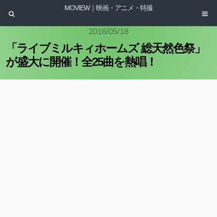
MOVIEW｜映画・アニメ・特撮
2016/05/18
「ライブミルキィホームズ 総天然色祭」
が盛大に開催！全25曲を熱唱！