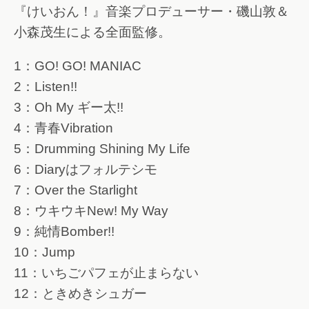
『けいおん！』音楽プロデューサー・磯山敦＆
小森茂生による全面監修。
1：GO! GO! MANIAC
2：Listen!!
3：Oh My ギー太!!
4：青春Vibration
5：Drumming Shining My Life
6：Diaryはフォルテシモ
7：Over the Starlight
8：ウキウキNew! My Way
9：純情Bomber!!
10：Jump
11：いちごパフェが止まらない
12：ときめきシュガー