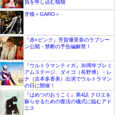
負を申し込む猫猫
牙狼＜GARO＞
『赤×ピンク』芳賀優里亜のラブシー
ン公開・禁断の予告編解禁！
『ウルトラマンティガ』30周年プレミ
アムステージ、ダイゴ（長野博）・レ
ナ（吉本多香美）出演でウルトラマン
の日に開催！
『はめつのおうこく』第4話 クロエを
蘇らせるための復活の儀式に臨むアド
ニス