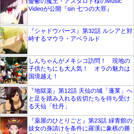
憂鬱の魔王・アスタロト様のMusic
Videoが公開『sin 七つの大罪』
『シャドウバース』第32話 ルシアと対
峙するマウラ・アベラルド
しんちゃんがメキシコ訪問！ 現地の
子供たちにも大人気！ オラの魅力は
国境越え！
『地獄楽』第12話 天仙の城「蓬莱」へ
と足を踏み入れる佐切たちを待ち受け
る天仙「牡丹」
『薬屋のひとりごと』第23話 緑青館の
妓女の身請けを条件に羅漢に象棋の勝