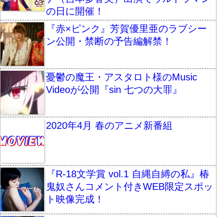
の日に開催！
『赤×ピンク』芳賀優里亜のラブシー
ン公開・禁断の予告編解禁！
憂鬱の魔王・アスタロト様のMusic
Videoが公開『sin 七つの大罪』
2020年4月 春のアニメ新番組
『R-18文学賞 vol.1 自縄自縛の私』椿
鬼奴さんコメント付きWEB限定スポッ
ト映像完成！