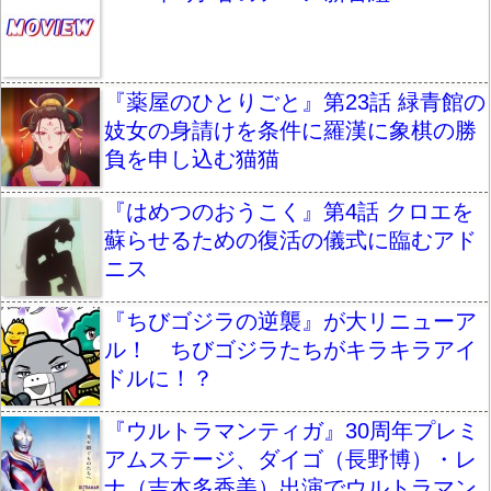
『薬屋のひとりごと』第23話 緑青館の
妓女の身請けを条件に羅漢に象棋の勝
負を申し込む猫猫
『はめつのおうこく』第4話 クロエを
蘇らせるための復活の儀式に臨むアド
ニス
『ちびゴジラの逆襲』が大リニューア
ル！ ちびゴジラたちがキラキラアイ
ドルに！？
『ウルトラマンティガ』30周年プレミ
アムステージ、ダイゴ（長野博）・レ
ナ（吉本多香美）出演でウルトラマン