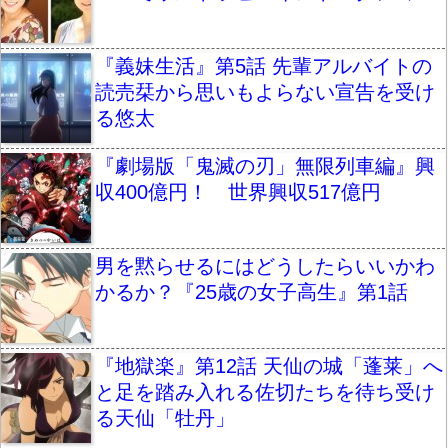
『義妹生活』第5話 先輩アルバイトの
読売栞から思いもよらない宣告を受け
る悠太
『劇場版「鬼滅の刃」無限列車編』興
収400億円！ 世界興収517億円
男を黙らせるにはどうしたらいいかわ
かるか？『25歳の女子高生』第1話
『地獄楽』第12話 天仙の城「蓬莱」へ
と足を踏み入れる佐切たちを待ち受け
る天仙「牡丹」