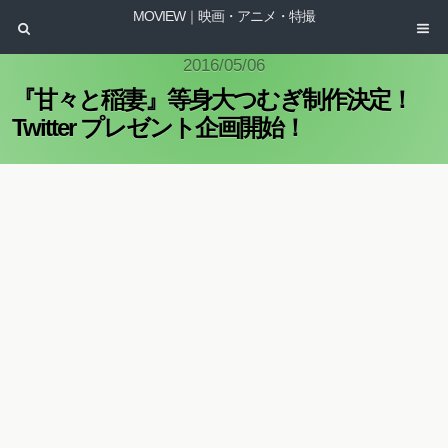
MOVIEW｜映画・アニメ・特撮
2016/05/06
『甘々と稲妻』等身大つむぎ制作決定！
Twitter プレゼント企画開始！