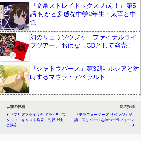
『文豪ストレイドッグス わん！』第5
話 何かと多感な中学2年生・太宰と中
也
幻のリュウソウジャーファイナルライ
ブツアー、おはなしCDとして発売！
『シャドウバース』第32話 ルシアと対
峙するマウラ・アベラルド
以前の投稿
次の投稿
『プリズマ☆イリヤ ドライ!!』ス
『テラフォーマーズ リベンジ』第6
タッフ・キャスト発表！先行上映
話、同じパーツを持つテラフォーマ
会決定
ー