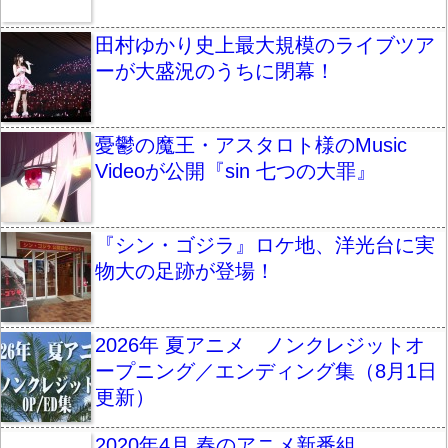
田村ゆかり史上最大規模のライブツア
ーが大盛況のうちに閉幕！
憂鬱の魔王・アスタロト様のMusic
Videoが公開『sin 七つの大罪』
『シン・ゴジラ』ロケ地、洋光台に実
物大の足跡が登場！
2026年 夏アニメ ノンクレジットオ
ープニング／エンディング集（8月1日
更新）
2020年4月 春のアニメ新番組