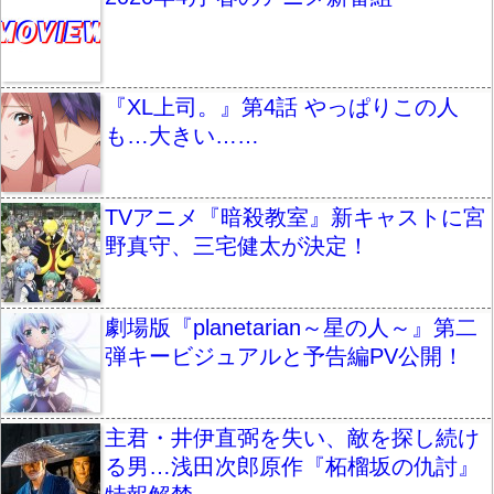
『XL上司。』第4話 やっぱりこの人
も…大きい……
TVアニメ『暗殺教室』新キャストに宮
野真守、三宅健太が決定！
劇場版『planetarian～星の人～』第二
弾キービジュアルと予告編PV公開！
主君・井伊直弼を失い、敵を探し続け
る男…浅田次郎原作『柘榴坂の仇討』