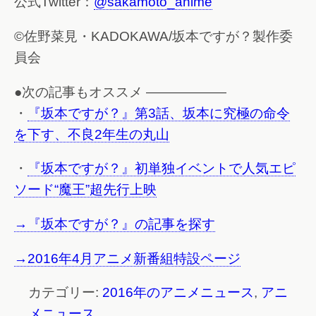
公式Twitter：
@sakamoto_anime
©佐野菜見・KADOKAWA/坂本ですが？製作委
員会
●次の記事もオススメ ——————
・
『坂本ですが？』第3話、坂本に究極の命令
を下す、不良2年生の丸山
・
『坂本ですが？』初単独イベントで人気エピ
ソード“魔王”超先行上映
→『坂本ですが？』の記事を探す
→2016年4月アニメ新番組特設ページ
カテゴリー:
2016年のアニメニュース
,
アニ
メニュース