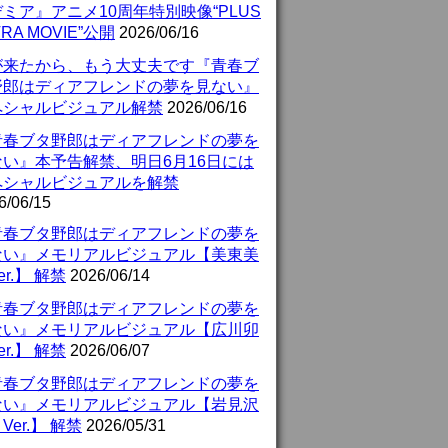
ミア』アニメ10周年特別映像“PLUS
TRA MOVIE”公開
2026/06/16
が来たから、もう大丈夫です『青春ブ
野郎はディアフレンドの夢を見ない』
ペシャルビジュアル解禁
2026/06/16
青春ブタ野郎はディアフレンドの夢を
ない』本予告解禁、明日6月16日には
ペシャルビジュアルを解禁
6/06/15
青春ブタ野郎はディアフレンドの夢を
ない』メモリアルビジュアル【美東美
er.】 解禁
2026/06/14
青春ブタ野郎はディアフレンドの夢を
ない』メモリアルビジュアル【広川卯
er.】 解禁
2026/06/07
青春ブタ野郎はディアフレンドの夢を
ない』メモリアルビジュアル【岩見沢
Ver.】 解禁
2026/05/31