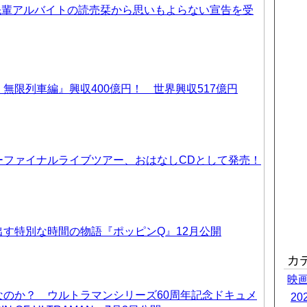
先輩アルバイトの読売栞から思いもよらない宣告を受
無限列車編』興収400億円！ 世界興収517億円
ーファイナルライブツアー、おはなしCDとして発売！
す特別な時間の物語『ポッピンQ』12月公開
カ
映
なのか？ ウルトラマンシリーズ60周年記念ドキュメ
2