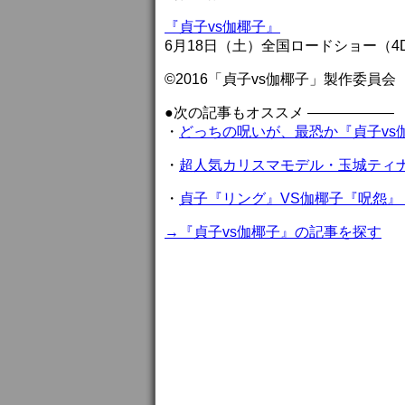
『貞子vs伽椰子』
6月18日（土）全国ロードショー（4D
©2016「貞子vs伽椰子」製作委員会
●次の記事もオススメ ——————
・
どっちの呪いが、最恐か『貞子vs
・
超人気カリスマモデル・玉城ティ
・
貞子『リング』VS伽椰子『呪怨』
→『貞子vs伽椰子』の記事を探す