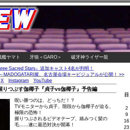
戦艦ヤマト
牙狼＜GARO＞
破牙神ライザー龍
hree Sacred Stars』追加キャスト4名が判明！
MADOGATARI展、名古屋会場キービジュアルが公開！ >>
X
Instagram
YouTube
握りつぶす伽椰子『貞子vs伽椰子』予告編
日
呪い勝つのは、どっちだ！？
TVモニターから貞子、階段から伽椰子が迫る、
2
極限の恐怖！
9
握りつぶされるビデオテープ、絡みつく髪の
16
毛……遂に最恐対決が開幕！
23