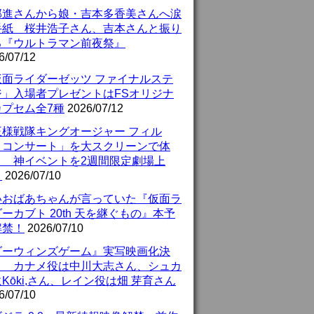
部進さんから娘・吉本多香美さんへ涙
手紙 桜井浩子さん、吉本さんと振り
る『ウルトラマン前夜祭』
6/07/12
仮面ライダーゼッツ ファイナルステ
ジ」入場者プレゼントはFSオリジナ
カプセム全7種
2026/07/12
王様戦隊キングオージャー フィル
・コンサート」を大スクリーンで体
！ 神イベントを2週間限定劇場上
！
2026/07/10
いおばあちゃんが言っていた『仮面ラ
ーカブト 20th 天を継ぐもの』本予
解禁！
2026/07/10
ダーウィンズゲーム』実写映画化決
！ カナメ役は中川大志さん、シュカ
Kōki,さん、レイン役は畑 芽育さん
6/07/10