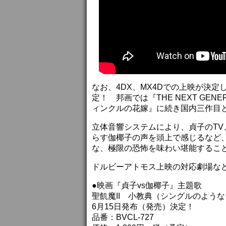
なお、4DX、MX4Dでの上映が決
定！ 邦画では『THE NEXT GE
ィンクルの花嫁』に続き国内三作目
立体音響システムにより、貞子のT
らす伽椰子の声を頭上で感じるなど
な、極限の恐怖を味わい堪能するこ
ドルビーアトモス上映の対応劇場な
●映画『貞子vs伽椰子』主題歌
聖飢魔II 小教典（シングルのよう
6月15日発布（発売）決定！
品番：BVCL-727