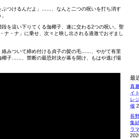
をぶつけるんだよ」……、なんと二つの呪いを打ち消す
う。
階段を這い下りてくる伽椰子、遂に交わる2つの呪い。聖
ナ・ナ・ナ」に乗せ、次々と映し出される過激でおぞまし
、絡みついて締め付ける貞子の髪の毛……、やがて有里
伽椰子……、禁断の最恐対決が幕を開け、もはや逃げ場
最
真
イ
レ
催
2
長野
集
ラマ
202