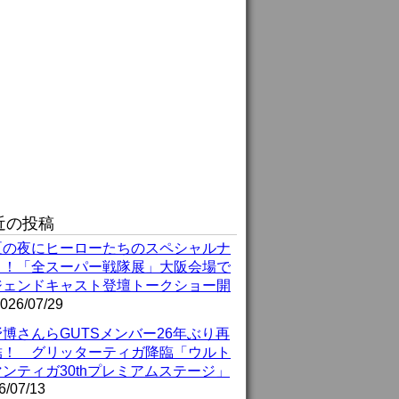
近の投稿
夏の夜にヒーローたちのスペシャルナ
ト！「全スーパー戦隊展」大阪会場で
ジェンドキャスト登壇トークショー開
026/07/29
博さんらGUTSメンバー26年ぶり再
結！ グリッターティガ降臨「ウルト
ンティガ30thプレミアムステージ」
6/07/13