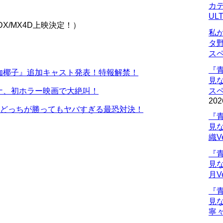
カデ
UL
X/MX4D上映決定！）
私
タ
ス
『
伽椰子』追加キャスト発表！特報解禁！
見
ナ、初ホラー映画で大絶叫！
ス
202
 どっちが勝ってもヤバすぎる最恐対決！
『
見
織V
『
見
月V
『
見
寧々