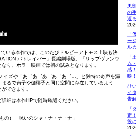
黒
の
返
202
「
ー
ル
定している本作では、このたびドルビーアトモス上映も決
「
NERATION パトレイバー』長編劇場版、『リップヴァンウ
ム
となり、ホラー映画では初の試みとなります。
感
映
Vノイズや「あ゛あ゛あ゛あ゛あ゛…」と独特の奇声を漏
、まるで貞子や伽椰子と同じ空間に存在しているよう
ひ
とができます。
イダ
告
ど詳細は本作HPで随時確認ください。
『
定
なもの）「呪いのシャ・ナ・ナ・ナ」
役に
202