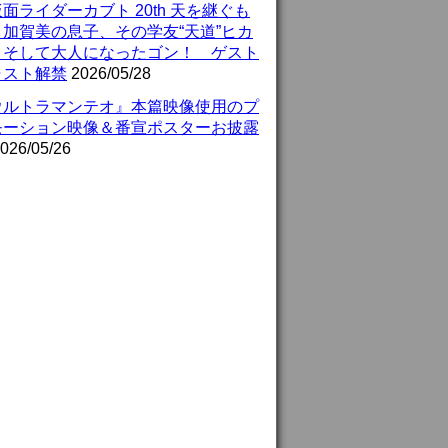
面ライダーカブト 20th 天を継ぐも
』加賀美の息子、その学友“天道”ヒカ
、そして大人になったゴン！ ゲスト
ャスト解禁
2026/05/28
ウルトラマンテオ』本篇映像使用のプ
モーション映像＆番宣ポスターお披露
026/05/26