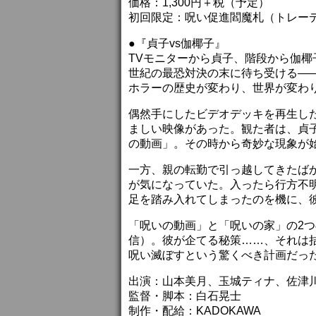
価格：1,300円＋税（予定）
初回限定：呪い促進閻魔札（トレー
●『貞子vs伽椰子』
TVモニターから貞子、階段から伽椰
世紀の最恐対決の末に待ち受ける―
ホラーの歴史が変わり、世界が変わり
偶然手にしたビデオデッキを再生し
ましい映像があった。観た者は、貞
の動画」。その時から奇妙な現象が
一方、親の転勤で引っ越してきたば
が気になっていた。入ったら行方不
足を踏み入れてしまったのを機に、
「呪いの動画」と「呪いの家」の2
信）。彼が企てる秘策……、それは
呪い滅ぼすという驚くべき計画だっ
出演：山本美月、玉城ティナ、佐津
監督・脚本：白石晃士
制作・配給：KADOKAWA