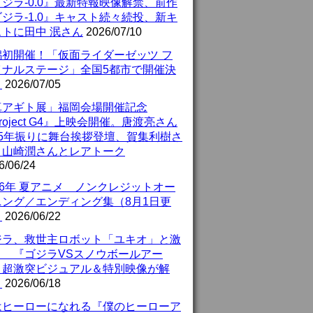
ジラ-0.0』最新特報映像解禁、前作
ジラ-1.0』キャスト続々続投、新キ
ストに田中 泯さん
2026/07/10
潟初開催！「仮面ライダーゼッツ フ
イナルステージ」全国5都市で開催決
！
2026/07/05
真アギト展」福岡会場開催記念
roject G4』上映会開催。唐渡亮さん
25年振りに舞台挨拶登壇、賀集利樹さ
、山崎潤さんとレアトーク
6/06/24
26年 夏アニメ ノンクレジットオー
ニング／エンディング集（8月1日更
）
2026/06/22
ジラ、救世主ロボット「ユキオ」と激
！ 『ゴジラVSスノウボールアー
』超激突ビジュアル＆特別映像が解
！
2026/06/18
はヒーローになれる『僕のヒーローア