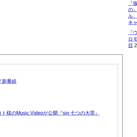
『仮
の
ル
キ
『
ロ
目
2
ニメ新番組
のMusic Videoが公開『sin 七つの大罪』