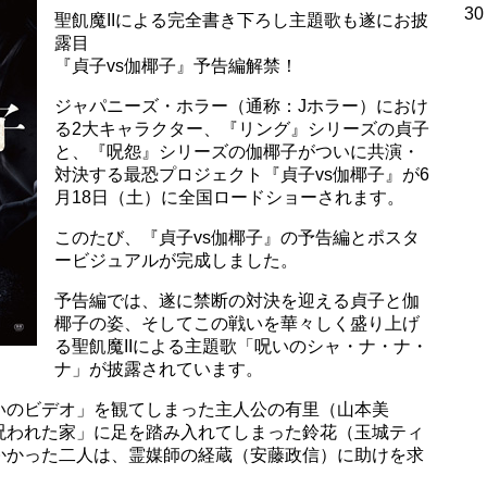
30
聖飢魔IIによる完全書き下ろし主題歌も遂にお披
露目
『貞子vs伽椰子』予告編解禁！
ジャパニーズ・ホラー（通称：Jホラー）におけ
る2大キャラクター、『リング』シリーズの貞子
と、『呪怨』シリーズの伽椰子がついに共演・
対決する最恐プロジェクト『貞子vs伽椰子』が6
月18日（土）に全国ロードショーされます。
このたび、『貞子vs伽椰子』の予告編とポスタ
ービジュアルが完成しました。
予告編では、遂に禁断の対決を迎える貞子と伽
椰子の姿、そしてこの戦いを華々しく盛り上げ
る聖飢魔IIによる主題歌「呪いのシャ・ナ・ナ・
ナ」が披露されています。
いのビデオ」を観てしまった主人公の有里（山本美
呪われた家」に足を踏み入れてしまった鈴花（玉城ティ
かかった二人は、霊媒師の経蔵（安藤政信）に助けを求