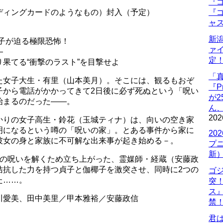
『ゴ
ディングカードのようなもの）封入（予定）
『ゴ
ャ
新
子が迫る極限恐怖！
ァ
―
定
果てる“衝撃のラスト”を目撃せよ
「
た女子大生・有里（山本美月）。そこには、観るもおぞ
『P
子から電話がかかってきて2日後に必ず死ぬという「呪い
が
始まるのだった――。
ん
202
かりの女子高生・鈴花（玉城ティナ）は、向いの空き家
明になるという噂の「呪いの家」。とある事件から家に
20
彼女の身と家族に不可解な出来事が起き始める－。
プ
新
つの呪いを解くため立ち上がった、霊媒師・経蔵（安藤政
拮抗した力を持つ貞子と伽椰子を激突させ、同時に2つの
ゴ
た……。
突
ス
川愛美、田中美里／甲本雅裕／安藤政信
禁
君