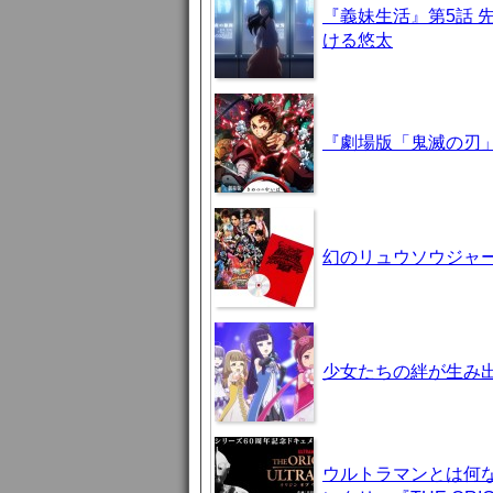
『義妹生活』第5話 
ける悠太
『劇場版「鬼滅の刃」
幻のリュウソウジャ
少女たちの絆が生み出
ウルトラマンとは何