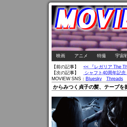
映画
アニメ
特撮
宇宙
【前の記事】
<< 『レガリア The T
【次の記事】
シャフト40周年記念～
MOVIEW SNS：
Bluesky
Threads
からみつく貞子の髪、テープを