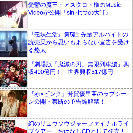
憂鬱の魔王・アスタロト様のMusic
Videoが公開『sin 七つの大罪』
『義妹生活』第5話 先輩アルバイトの
読売栞から思いもよらない宣告を受け
る悠太
『劇場版「鬼滅の刃」無限列車編』興
収400億円！ 世界興収517億円
『赤×ピンク』芳賀優里亜のラブシー
ン公開・禁断の予告編解禁！
幻のリュウソウジャーファイナルライ
ブツアー、おはなしCDとして発売！