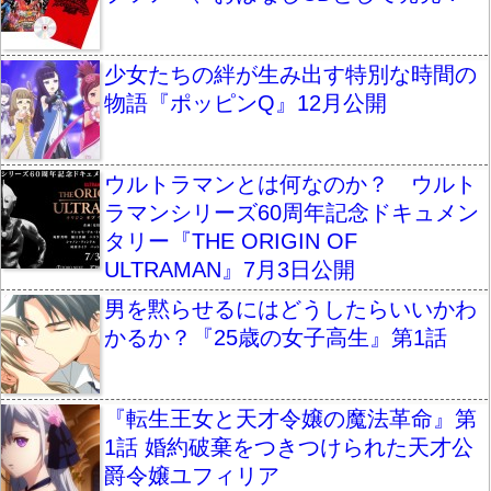
少女たちの絆が生み出す特別な時間の
物語『ポッピンQ』12月公開
ウルトラマンとは何なのか？ ウルト
ラマンシリーズ60周年記念ドキュメン
タリー『THE ORIGIN OF
ULTRAMAN』7月3日公開
男を黙らせるにはどうしたらいいかわ
かるか？『25歳の女子高生』第1話
『転生王女と天才令嬢の魔法革命』第
1話 婚約破棄をつきつけられた天才公
爵令嬢ユフィリア