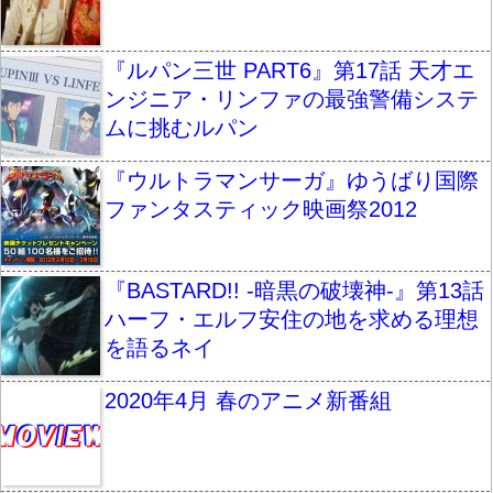
『ルパン三世 PART6』第17話 天才エ
ンジニア・リンファの最強警備システ
ムに挑むルパン
『ウルトラマンサーガ』ゆうばり国際
ファンタスティック映画祭2012
『BASTARD!! -暗黒の破壊神-』第13話
ハーフ・エルフ安住の地を求める理想
を語るネイ
2020年4月 春のアニメ新番組