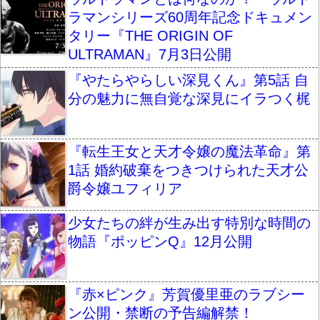
ラマンシリーズ60周年記念ドキュメン
タリー『THE ORIGIN OF
ULTRAMAN』7月3日公開
『やたらやらしい深見くん』第5話 自
分の魅力に無自覚な深見にイラつく梶
『転生王女と天才令嬢の魔法革命』第
1話 婚約破棄をつきつけられた天才公
爵令嬢ユフィリア
少女たちの絆が生み出す特別な時間の
物語『ポッピンQ』12月公開
『赤×ピンク』芳賀優里亜のラブシー
ン公開・禁断の予告編解禁！