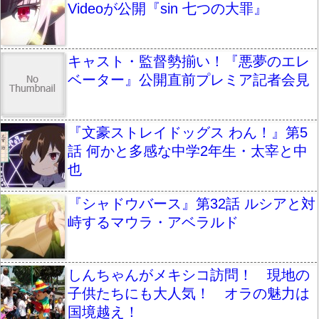
Videoが公開『sin 七つの大罪』
キャスト・監督勢揃い！『悪夢のエレ
ベーター』公開直前プレミア記者会見
『文豪ストレイドッグス わん！』第5
話 何かと多感な中学2年生・太宰と中
也
『シャドウバース』第32話 ルシアと対
峙するマウラ・アベラルド
しんちゃんがメキシコ訪問！ 現地の
子供たちにも大人気！ オラの魅力は
国境越え！