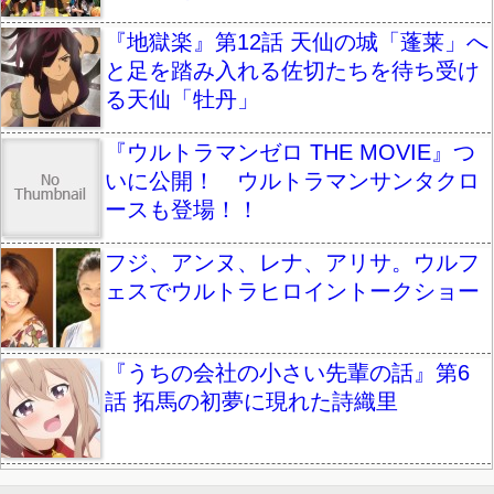
『地獄楽』第12話 天仙の城「蓬莱」へ
と足を踏み入れる佐切たちを待ち受け
る天仙「牡丹」
『ウルトラマンゼロ THE MOVIE』つ
いに公開！ ウルトラマンサンタクロ
ースも登場！！
フジ、アンヌ、レナ、アリサ。ウルフ
ェスでウルトラヒロイントークショー
『うちの会社の小さい先輩の話』第6
話 拓馬の初夢に現れた詩織里