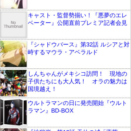
キャスト・監督勢揃い！『悪夢のエレ
ベーター』公開直前プレミア記者会見
『シャドウバース』第32話 ルシアと対
峙するマウラ・アベラルド
しんちゃんがメキシコ訪問！ 現地の
子供たちにも大人気！ オラの魅力は
国境越え！
ウルトラマンの日に発売開始『ウルト
ラマン』BD-BOX