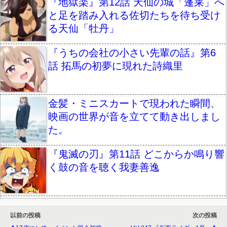
『地獄楽』第12話 天仙の城「蓬莱」へ
と足を踏み入れる佐切たちを待ち受け
る天仙「牡丹」
『うちの会社の小さい先輩の話』第6
話 拓馬の初夢に現れた詩織里
金髪・ミニスカートで現われた瞬間、
映画の世界が音を立てて動き出しまし
た。
『鬼滅の刃』第11話 どこからか鳴り響
く鼓の音を聴く我妻善逸
以前の投稿
次の投稿