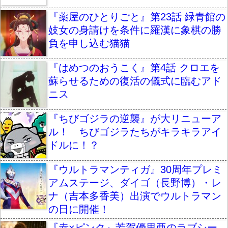
『薬屋のひとりごと』第23話 緑青館の
妓女の身請けを条件に羅漢に象棋の勝
負を申し込む猫猫
『はめつのおうこく』第4話 クロエを
蘇らせるための復活の儀式に臨むアド
ニス
『ちびゴジラの逆襲』が大リニューア
ル！ ちびゴジラたちがキラキラアイ
ドルに！？
『ウルトラマンティガ』30周年プレミ
アムステージ、ダイゴ（長野博）・レ
ナ（吉本多香美）出演でウルトラマン
の日に開催！
『赤×ピンク』芳賀優里亜のラブシー