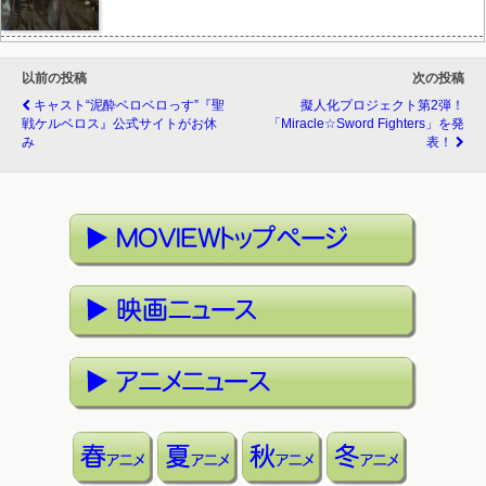
以前の投稿
次の投稿
キャスト“泥酔ベロベロっす”『聖
擬人化プロジェクト第2弾！
戦ケルベロス』公式サイトがお休
「Miracle☆sword Fighters」を発
み
表！