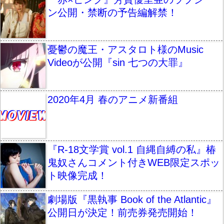
ン公開・禁断の予告編解禁！
憂鬱の魔王・アスタロト様のMusic
Videoが公開『sin 七つの大罪』
2020年4月 春のアニメ新番組
『R-18文学賞 vol.1 自縄自縛の私』椿
鬼奴さんコメント付きWEB限定スポッ
ト映像完成！
劇場版『黒執事 Book of the Atlantic』
公開日が決定！前売券発売開始！