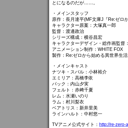
とになるのだが……。
・メインスタッフ
原作：長月達平(MF文庫J『Re:ゼロ
キャラクター原案：大塚真一郎
監督：渡邊政治
シリーズ構成：横谷昌宏
キャラクターデザイン・総作画監督
アニメーション制作：WHITE FOX
製作：Re:ゼロから始める異世界生
・メインキャスト
ナツキ・スバル：小林裕介
エミリア：高橋李依
パック：内山夕実
フェルト：赤﨑千夏
レム：水瀬いのり
ラム：村川梨衣
ベアトリス：新井里美
ラインハルト：中村悠一
TVアニメ公式サイト：
http://re-zero-