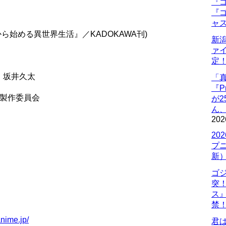
『ゴ
『ゴ
ャ
から始める異世界生活』／KADOKAWA刊)
新
ァ
定
：坂井久太
「
『P
活製作委員会
が
ん
202
20
プ
新
ゴ
突
ス
禁
anime.jp/
君