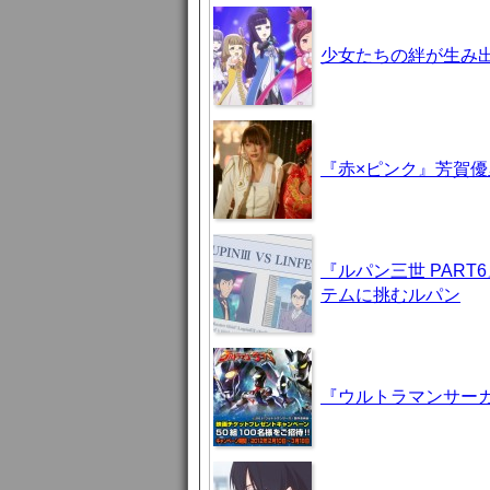
少女たちの絆が生み出
『赤×ピンク』芳賀
『ルパン三世 PAR
テムに挑むルパン
『ウルトラマンサーガ