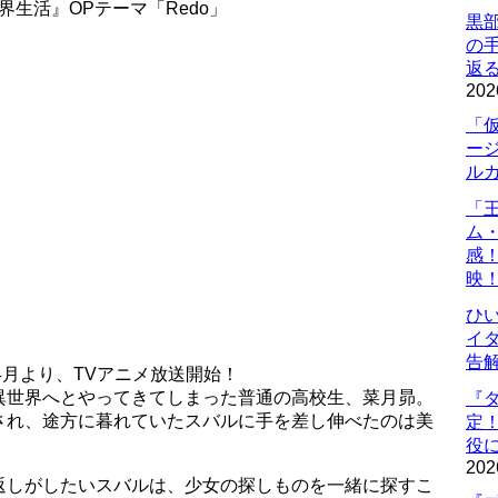
界生活』OPテーマ「Redo」
黒
の
返
202
「
ー
ル
「
ム
感
映
ひ
イダ
告
4月より、TVアニメ放送開始！
異世界へとやってきてしまった普通の高校生、菜月昴。
『
され、途方に暮れていたスバルに手を差し伸べたのは美
定
役に
202
返しがしたいスバルは、少女の探しものを一緒に探すこ