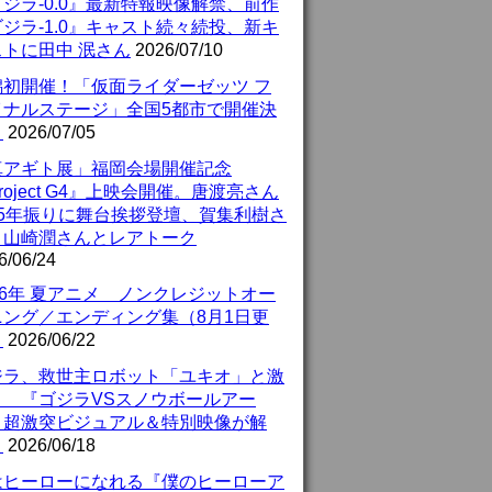
ジラ-0.0』最新特報映像解禁、前作
ジラ-1.0』キャスト続々続投、新キ
ストに田中 泯さん
2026/07/10
潟初開催！「仮面ライダーゼッツ フ
イナルステージ」全国5都市で開催決
！
2026/07/05
真アギト展」福岡会場開催記念
roject G4』上映会開催。唐渡亮さん
25年振りに舞台挨拶登壇、賀集利樹さ
、山崎潤さんとレアトーク
6/06/24
26年 夏アニメ ノンクレジットオー
ニング／エンディング集（8月1日更
）
2026/06/22
ジラ、救世主ロボット「ユキオ」と激
！ 『ゴジラVSスノウボールアー
』超激突ビジュアル＆特別映像が解
！
2026/06/18
はヒーローになれる『僕のヒーローア