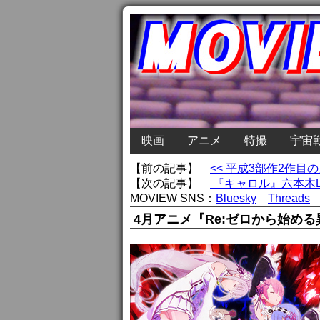
映画
アニメ
特撮
宇宙
【前の記事】
<< 平成3部作2作
【次の記事】
『キャロル』六本木LGB
MOVIEW SNS：
Bluesky
Threads
4月アニメ『Re:ゼロから始め