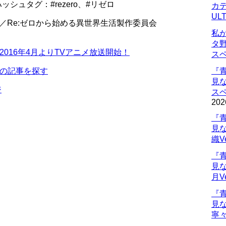
l 推奨ハッシュタグ：#rezero、#リゼロ
カデ
UL
刊／Re:ゼロから始める異世界生活製作委員会
私
タ
2016年4月よりTVアニメ放送開始！
ス
』の記事を探す
『
見
ジ
ス
202
『
見
織V
『
見
月V
『
見
寧々