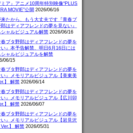
ミア』アニメ10周年特別映像“PLUS
TRA MOVIE”公開
2026/06/16
が来たから、もう大丈夫です『青春ブ
野郎はディアフレンドの夢を見ない』
ペシャルビジュアル解禁
2026/06/16
青春ブタ野郎はディアフレンドの夢を
ない』本予告解禁、明日6月16日には
ペシャルビジュアルを解禁
6/06/15
青春ブタ野郎はディアフレンドの夢を
ない』メモリアルビジュアル【美東美
er.】 解禁
2026/06/14
青春ブタ野郎はディアフレンドの夢を
ない』メモリアルビジュアル【広川卯
er.】 解禁
2026/06/07
青春ブタ野郎はディアフレンドの夢を
ない』メモリアルビジュアル【岩見沢
Ver.】 解禁
2026/05/31