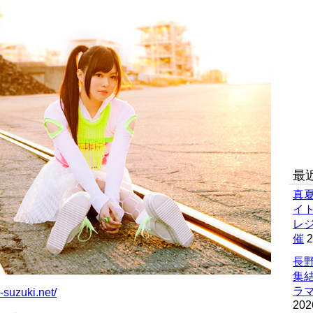
最
真
イ
レ
催
2
長野
集
ラマ
-suzuki.net/
202