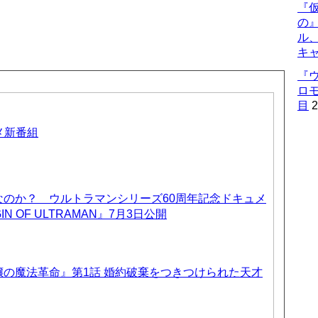
『仮
の
ル
キ
『
ロ
目
2
ニメ新番組
なのか？ ウルトラマンシリーズ60周年記念ドキュメ
IN OF ULTRAMAN』7月3日公開
の魔法革命』第1話 婚約破棄をつきつけられた天才