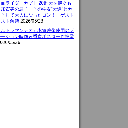
面ライダーカブト 20th 天を継ぐも
』加賀美の息子、その学友“天道”ヒカ
、そして大人になったゴン！ ゲスト
ャスト解禁
2026/05/28
ウルトラマンテオ』本篇映像使用のプ
モーション映像＆番宣ポスターお披露
026/05/26