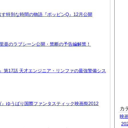
す特別な時間の物語『ポッピンQ』12月公開
優里亜のラブシーン公開・禁断の予告編解禁！
T6』第17話 天才エンジニア・リンファの最強警備シス
』ゆうばり国際ファンタスティック映画祭2012
カ
映
2