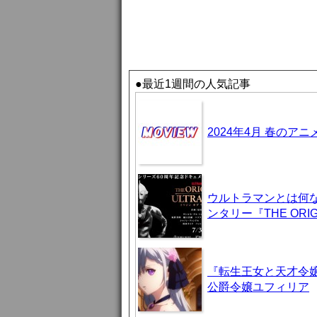
●最近1週間の人気記事
2024年4月 春のア
ウルトラマンとは何
ンタリー『THE ORIG
『転生王女と天才令嬢
公爵令嬢ユフィリア