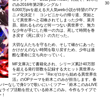
30
のみ2016年第2弾シングル！
6,000万pvを超える大人気web小説が待望のTVア
ニメ化決定！ コンビニからの帰り道、突如と
して異世界へと召喚されてしまった少年、菜月
昴。頼れるものなど何一つない異世界で、無力
な少年が手にした唯一の力は、死して時間を巻
き戻す《死に戻り》の力だった。
大切な人たちを守るため、そして確かにあった
かけがえのない時間を取り戻すため、少年は過
酷な運命に立ち向かっていく。
MF文庫Jにて書籍化され、シリーズ累計40万部
を超える発行部数を記録する大ヒット異世界ル
ープファンタジー『Re:ゼロから始める異世界生
活』のOPテーマを鈴木このみが担当します。春
バーなしで身1つで歌いにいくツアー「鈴木このみLIVE
的なライブ活動を控えている鈴木このみ。今作もライブで
ー！