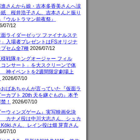
部進さんから娘・吉本多香美さんへ涙
手紙 桜井浩子さん、吉本さんと振り
る『ウルトラマン前夜祭』
6/07/12
仮面ライダーゼッツ ファイナルステ
ジ」入場者プレゼントはFSオリジナ
カプセム全7種
2026/07/12
王様戦隊キングオージャー フィル
・コンサート」を大スクリーンで体
！ 神イベントを2週間限定劇場上
！
2026/07/10
いおばあちゃんが言っていた『仮面ラ
ーカブト 20th 天を継ぐもの』本予
解禁！
2026/07/10
ダーウィンズゲーム』実写映画化決
！ カナメ役は中川大志さん、シュカ
Kōki,さん、レイン役は畑 芽育さん
6/07/10