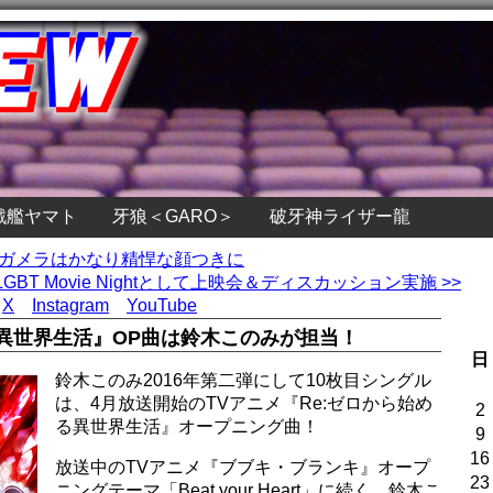
戦艦ヤマト
牙狼＜GARO＞
破牙神ライザー龍
目のガメラはかなり精悍な顔つきに
T Movie Nightとして上映会＆ディスカッション実施 >>
X
Instagram
YouTube
る異世界生活』OP曲は鈴木このみが担当！
日
鈴木このみ2016年第二弾にして10枚目シングル
は、4月放送開始のTVアニメ『Re:ゼロから始め
2
る異世界生活』オープニング曲！
9
16
放送中のTVアニメ『ブブキ・ブランキ』オープ
23
ニングテーマ「Beat your Heart」に続く、鈴木こ