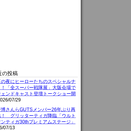
近の投稿
夏の夜にヒーローたちのスペシャルナ
ト！「全スーパー戦隊展」大阪会場で
ジェンドキャスト登壇トークショー開
026/07/29
博さんらGUTSメンバー26年ぶり再
結！ グリッターティガ降臨「ウルト
ンティガ30thプレミアムステージ」
6/07/13