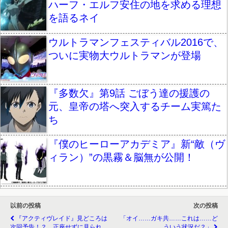
ハーフ・エルフ安住の地を求める理想
を語るネイ
ウルトラマンフェスティバル2016で、
ついに実物大ウルトラマンが登場
『多数欠』第9話 ごぼう達の援護の
元、皇帝の塔へ突入するチーム実篤た
ち
『僕のヒーローアカデミア』新“敵（ヴ
ィラン）”の黒霧＆脳無が公開！
以前の投稿
次の投稿
『アクティヴレイド』見どころは
「オイ……ガキ共……これは……ど
次回予告！？ 正座せずに見られ
ういう状況だ？」