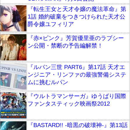
『転生王女と天才令嬢の魔法革命』第
1話 婚約破棄をつきつけられた天才公
爵令嬢ユフィリア
『赤×ピンク』芳賀優里亜のラブシー
ン公開・禁断の予告編解禁！
『ルパン三世 PART6』第17話 天才エ
ンジニア・リンファの最強警備システ
ムに挑むルパン
『ウルトラマンサーガ』ゆうばり国際
ファンタスティック映画祭2012
『BASTARD!! -暗黒の破壊神-』第13話