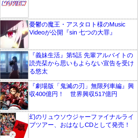
憂鬱の魔王・アスタロト様のMusic
Videoが公開『sin 七つの大罪』
『義妹生活』第5話 先輩アルバイトの
読売栞から思いもよらない宣告を受け
る悠太
『劇場版「鬼滅の刃」無限列車編』興
収400億円！ 世界興収517億円
幻のリュウソウジャーファイナルライ
ブツアー、おはなしCDとして発売！