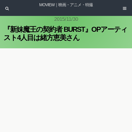
MOVIEW｜映画・アニメ・特撮
2015/11/30
『新妹魔王の契約者 BURST』OPアーティ
スト4人目は緒方恵美さん