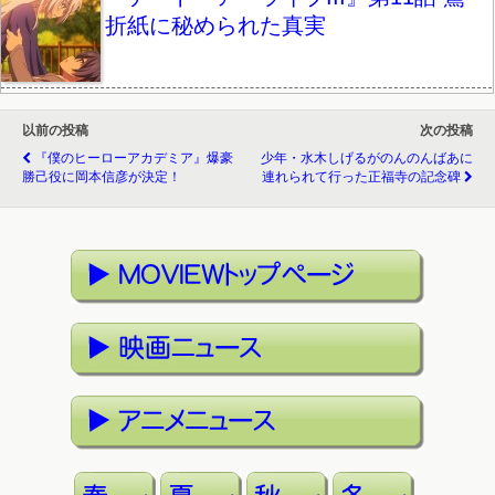
折紙に秘められた真実
以前の投稿
次の投稿
『僕のヒーローアカデミア』爆豪
少年・水木しげるがのんのんばあに
勝己役に岡本信彦が決定！
連れられて行った正福寺の記念碑