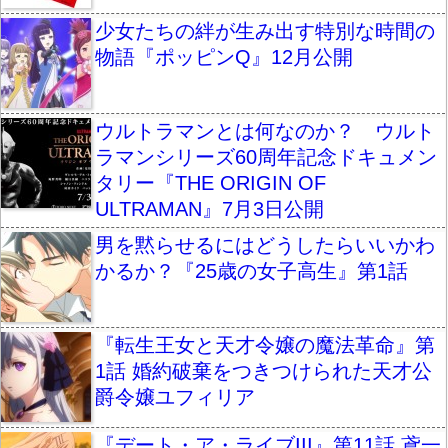
少女たちの絆が生み出す特別な時間の
物語『ポッピンQ』12月公開
ウルトラマンとは何なのか？ ウルト
ラマンシリーズ60周年記念ドキュメン
タリー『THE ORIGIN OF
ULTRAMAN』7月3日公開
男を黙らせるにはどうしたらいいかわ
かるか？『25歳の女子高生』第1話
『転生王女と天才令嬢の魔法革命』第
1話 婚約破棄をつきつけられた天才公
爵令嬢ユフィリア
『デート・ア・ライブIII』第11話 鳶一