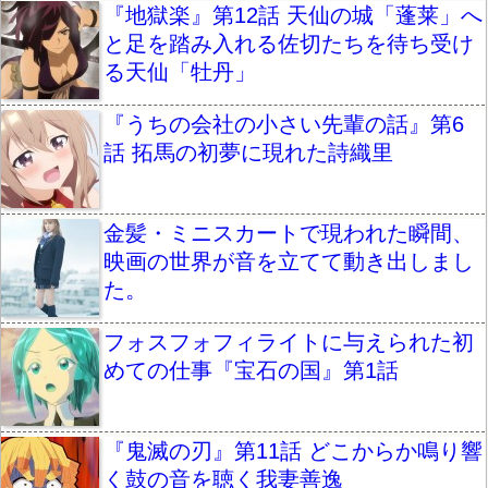
『地獄楽』第12話 天仙の城「蓬莱」へ
と足を踏み入れる佐切たちを待ち受け
る天仙「牡丹」
『うちの会社の小さい先輩の話』第6
話 拓馬の初夢に現れた詩織里
金髪・ミニスカートで現われた瞬間、
映画の世界が音を立てて動き出しまし
た。
フォスフォフィライトに与えられた初
めての仕事『宝石の国』第1話
『鬼滅の刃』第11話 どこからか鳴り響
く鼓の音を聴く我妻善逸