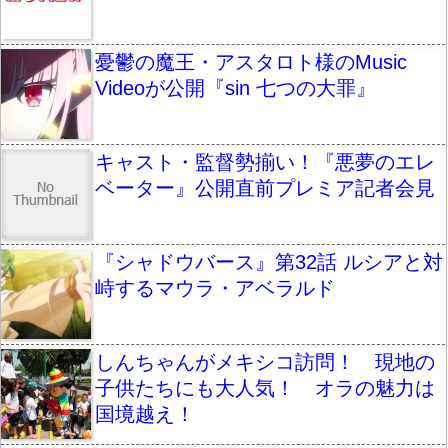
憂鬱の魔王・アスタロト様のMusic
Videoが公開『sin 七つの大罪』
キャスト・監督勢揃い！『悪夢のエレ
ベーター』公開直前プレミア記者会見
『シャドウバース』第32話 ルシアと対
峙するマウラ・アベラルド
しんちゃんがメキシコ訪問！ 現地の
子供たちにも大人気！ オラの魅力は
国境越え！