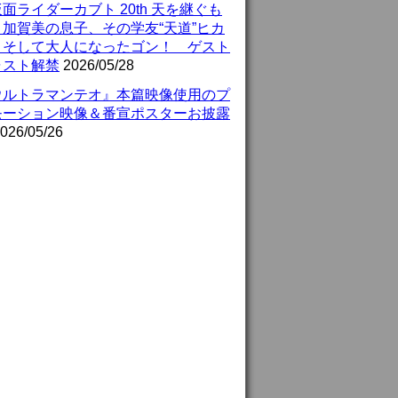
面ライダーカブト 20th 天を継ぐも
』加賀美の息子、その学友“天道”ヒカ
、そして大人になったゴン！ ゲスト
ャスト解禁
2026/05/28
ウルトラマンテオ』本篇映像使用のプ
モーション映像＆番宣ポスターお披露
026/05/26