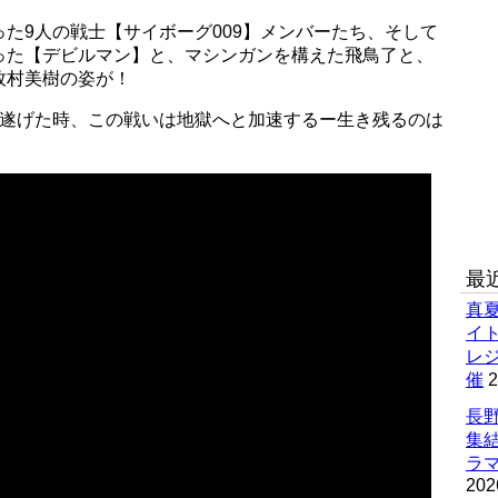
た9人の戦士【サイボーグ009】メンバーたち、そして
った【デビルマン】と、マシンガンを構えた飛鳥了と、
牧村美樹の姿が！
を遂げた時、この戦いは地獄へと加速するー生き残るのは
最
真
イ
レ
催
2
長野
集
ラマ
202