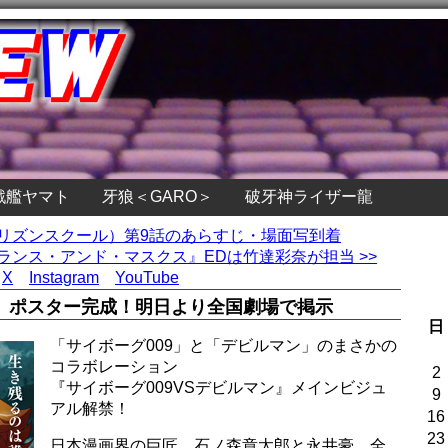
戦艦ヤマト
牙狼＜GARO＞
破牙神ライザー龍
プリズンスクール）第9話のあらすじ・場面写到着
ランス・アンド・マスクス』EDは竹達彩奈が担当 >>
X
Instagram
YouTube
ン』ポスター完成！明日より全国劇場で掲示
日
「サイボーグ009」と「デビルマン」のまさかの
コラボレーション
2
『サイボーグ009VSデビルマン』メインビジュ
9
アル解禁！
16
23
日本漫画界の巨匠、石ノ森章太郎と永井豪。全