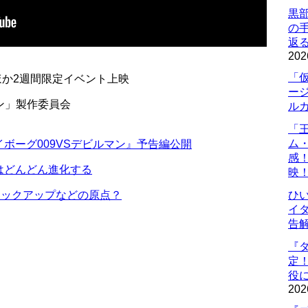
黒
の
返
202
「
ほか2週間限定イベント上映
ー
マン」製作委員会
ル
「
ム
ボーグ009VSデビルマン』予告編公開
感
はどんどん進化する
映
ロックアップなどの原点？
ひ
イダ
告
『
定
役に
202