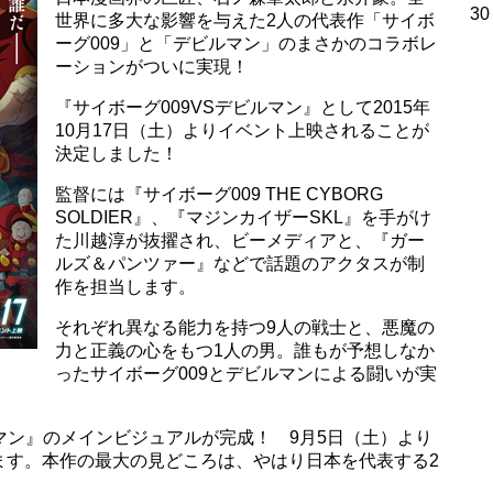
30
世界に多大な影響を与えた2人の代表作「サイボ
ーグ009」と「デビルマン」のまさかのコラボレ
ーションがついに実現！
『サイボーグ009VSデビルマン』として2015年
10月17日（土）よりイベント上映されることが
決定しました！
監督には『サイボーグ009 THE CYBORG
SOLDIER』、『マジンカイザーSKL』を手がけ
た川越淳が抜擢され、ビーメディアと、『ガー
ルズ＆パンツァー』などで話題のアクタスが制
作を担当します。
それぞれ異なる能力を持つ9人の戦士と、悪魔の
力と正義の心をもつ1人の男。誰もが予想しなか
ったサイボーグ009とデビルマンによる闘いが実
ルマン』のメインビジュアルが完成！ 9月5日（土）より
ます。本作の最大の見どころは、やはり日本を代表する2