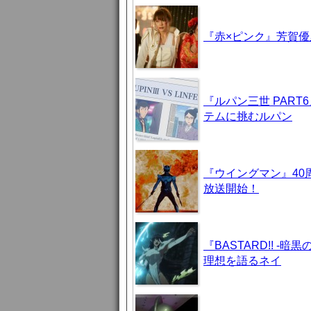
『赤×ピンク』芳賀
『ルパン三世 PAR
テムに挑むルパン
『ウイングマン』40
放送開始！
『BASTARD!! 
理想を語るネイ