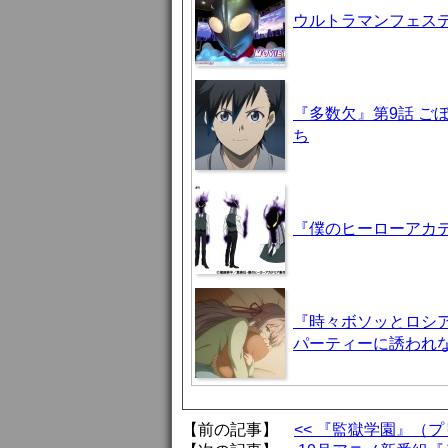
ウルトラマンフェステ
『多数欠』第9話 ご
ち
『僕のヒーローアカデ
『時々ボソッとロシア
パーティーに誘われ
【前の記事】
<< 『監獄学園』（