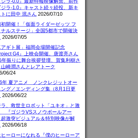
ジラ-0.0』最新特報映像解禁、前作
ジラ-1.0』キャスト続々続投、新キ
ストに田中 泯さん
2026/07/10
潟初開催！「仮面ライダーゼッツ フ
イナルステージ」全国5都市で開催決
！
2026/07/05
真アギト展」福岡会場開催記念
roject G4』上映会開催。唐渡亮さん
25年振りに舞台挨拶登壇、賀集利樹さ
、山崎潤さんとレアトーク
6/06/24
26年 夏アニメ ノンクレジットオー
ニング／エンディング集（8月1日更
）
2026/06/22
ジラ、救世主ロボット「ユキオ」と激
！ 『ゴジラVSスノウボールアー
』超激突ビジュアル＆特別映像が解
！
2026/06/18
はヒーローになれる『僕のヒーローア