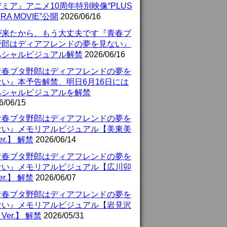
ミア』アニメ10周年特別映像“PLUS
TRA MOVIE”公開
2026/06/16
が来たから、もう大丈夫です『青春ブ
野郎はディアフレンドの夢を見ない』
ペシャルビジュアル解禁
2026/06/16
青春ブタ野郎はディアフレンドの夢を
ない』本予告解禁、明日6月16日には
ペシャルビジュアルを解禁
6/06/15
青春ブタ野郎はディアフレンドの夢を
ない』メモリアルビジュアル【美東美
er.】 解禁
2026/06/14
青春ブタ野郎はディアフレンドの夢を
ない』メモリアルビジュアル【広川卯
er.】 解禁
2026/06/07
青春ブタ野郎はディアフレンドの夢を
ない』メモリアルビジュアル【岩見沢
Ver.】 解禁
2026/05/31