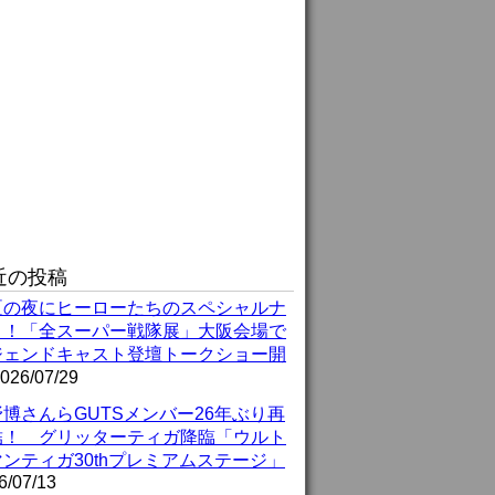
近の投稿
夏の夜にヒーローたちのスペシャルナ
ト！「全スーパー戦隊展」大阪会場で
ジェンドキャスト登壇トークショー開
026/07/29
博さんらGUTSメンバー26年ぶり再
結！ グリッターティガ降臨「ウルト
ンティガ30thプレミアムステージ」
6/07/13