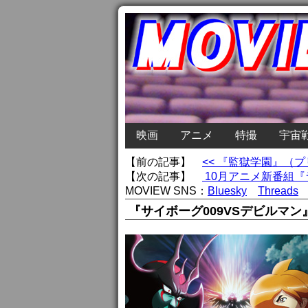
映画
アニメ
特撮
宇宙
【前の記事】
<< 『監獄学園』（
【次の記事】
10月アニメ新番組『
MOVIEW SNS：
Bluesky
Threads
『サイボーグ009VSデビルマ