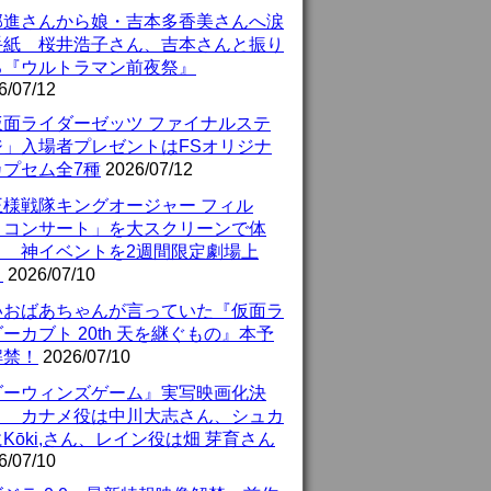
部進さんから娘・吉本多香美さんへ涙
手紙 桜井浩子さん、吉本さんと振り
る『ウルトラマン前夜祭』
6/07/12
仮面ライダーゼッツ ファイナルステ
ジ」入場者プレゼントはFSオリジナ
カプセム全7種
2026/07/12
王様戦隊キングオージャー フィル
・コンサート」を大スクリーンで体
！ 神イベントを2週間限定劇場上
！
2026/07/10
いおばあちゃんが言っていた『仮面ラ
ーカブト 20th 天を継ぐもの』本予
解禁！
2026/07/10
ダーウィンズゲーム』実写映画化決
！ カナメ役は中川大志さん、シュカ
Kōki,さん、レイン役は畑 芽育さん
6/07/10