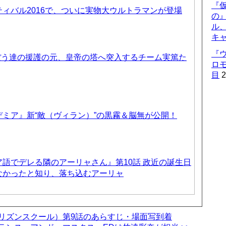
『仮
ィバル2016で、ついに実物大ウルトラマンが登場
の
ル
キ
『
ぼう達の援護の元、皇帝の塔へ突入するチーム実篤た
ロ
目
2
ミア』新“敵（ヴィラン）”の黒霧＆脳無が公開！
語でデレる隣のアーリャさん』第10話 政近の誕生日
なかったと知り、落ち込むアーリャ
プリズンスクール）第9話のあらすじ・場面写到着