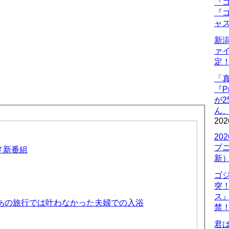
『ゴ
『ゴ
ャ
新
ァ
定
「
『P
が
ん
202
20
プ
ニメ新番組
新
ゴ
突
ス
 あの旅行では叶わなかった夫婦での入浴
禁
君