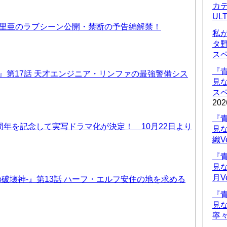
カデ
UL
優里亜のラブシーン公開・禁断の予告編解禁！
私
タ
ス
『
T6』第17話 天才エンジニア・リンファの最強警備シス
見
ス
202
『
周年を記念して実写ドラマ化が決定！ 10月22日より
見
織V
『
見
月V
-暗黒の破壊神-』第13話 ハーフ・エルフ安住の地を求める
『
見
寧々