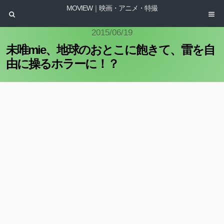
MOVIEW｜映画・アニメ・特撮
2015/06/19
未唯mie、地球のおとこに飽きて、雷を自
由に操るホラーに！？