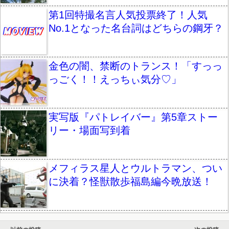
第1回特撮名言人気投票終了！人気
No.1となった名台詞はどちらの鋼牙？
金色の闇、禁断のトランス！「すっっ
っごく！！えっちぃ気分♡」
実写版『パトレイバー』第5章ストー
リー・場面写到着
メフィラス星人とウルトラマン、つい
に決着？怪獣散歩福島編今晩放送！