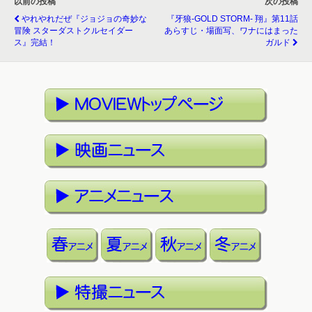
以前の投稿
次の投稿
やれやれだぜ『ジョジョの奇妙な
『牙狼-GOLD STORM- 翔』第11話
冒険 スターダストクルセイダー
あらすじ・場面写、ワナにはまった
ス』完結！
ガルド