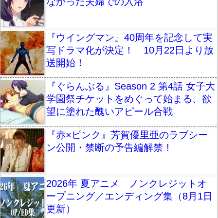
なかった夫婦での入浴
『ウイングマン』40周年を記念して実
写ドラマ化が決定！ 10月22日より放
送開始！
『ぐらんぶる』Season 2 第4話 女子大
学園祭チケットをめぐって始まる、欲
望に塗れた醜いアピール合戦
『赤×ピンク』芳賀優里亜のラブシー
ン公開・禁断の予告編解禁！
2026年 夏アニメ ノンクレジットオ
ープニング／エンディング集（8月1日
更新）