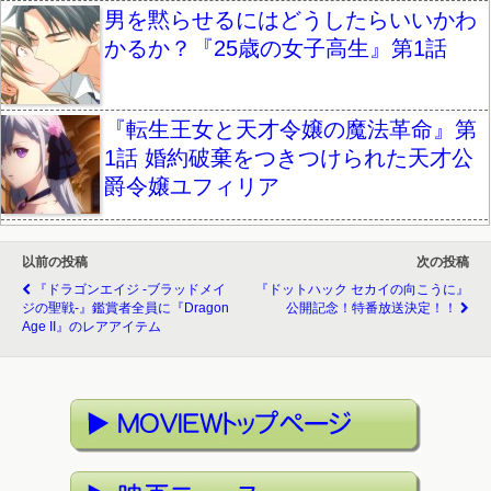
男を黙らせるにはどうしたらいいかわ
かるか？『25歳の女子高生』第1話
『転生王女と天才令嬢の魔法革命』第
1話 婚約破棄をつきつけられた天才公
爵令嬢ユフィリア
以前の投稿
次の投稿
『ドラゴンエイジ -ブラッドメイ
『ドットハック セカイの向こうに』
ジの聖戦-』鑑賞者全員に『Dragon
公開記念！特番放送決定！！
Age II』のレアアイテム