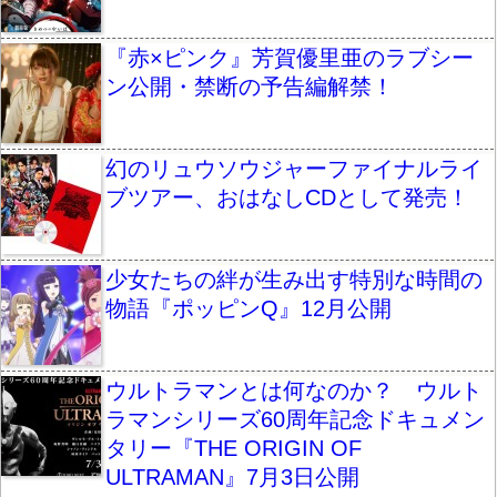
『赤×ピンク』芳賀優里亜のラブシー
ン公開・禁断の予告編解禁！
幻のリュウソウジャーファイナルライ
ブツアー、おはなしCDとして発売！
少女たちの絆が生み出す特別な時間の
物語『ポッピンQ』12月公開
ウルトラマンとは何なのか？ ウルト
ラマンシリーズ60周年記念ドキュメン
タリー『THE ORIGIN OF
ULTRAMAN』7月3日公開