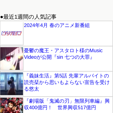
●最近1週間の人気記事
2024年4月 春のアニメ新番組
憂鬱の魔王・アスタロト様のMusic
Videoが公開『sin 七つの大罪』
『義妹生活』第5話 先輩アルバイトの
読売栞から思いもよらない宣告を受け
る悠太
『劇場版「鬼滅の刃」無限列車編』興
収400億円！ 世界興収517億円