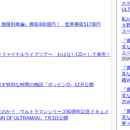
カデ
UL
私
無限列車編』興収400億円！ 世界興収517億円
タ
ス
『
見
ス
ーファイナルライブツアー、おはなしCDとして発売！
202
『
見
織V
す特別な時間の物語『ポッピンQ』12月公開
『
見
月V
『
なのか？ ウルトラマンシリーズ60周年記念ドキュメ
見
IN OF ULTRAMAN』7月3日公開
寧々