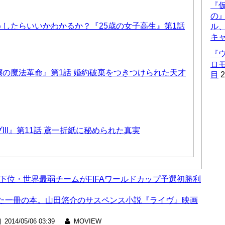
『仮
の
したらいいかわかるか？『25歳の女子高生』第1話
ル
キ
『
ロ
の魔法革命』第1話 婚約破棄をつきつけられた天才
目
2
II』第11話 鳶一折紙に秘められた真実
グ最下位・世界最弱チームがFIFAワールドカップ予選初勝利
た一冊の本。山田悠介のサスペンス小説『ライヴ』映画
2014/05/06 03:39
MOVIEW