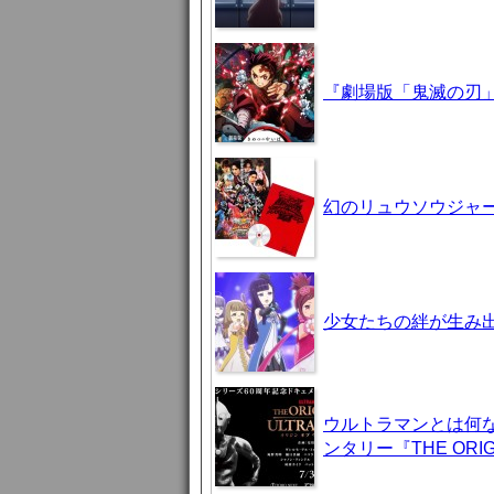
『劇場版「鬼滅の刃」
幻のリュウソウジャ
少女たちの絆が生み出
ウルトラマンとは何
ンタリー『THE ORIG