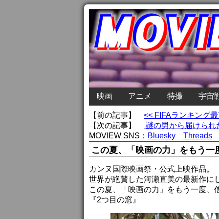
映画
アニメ
特撮
宇宙
【前の記事】
<< FIFAランキ
【次の記事】
謎の男から届けられ
MOVIEW SNS：
Bluesky
Threads
この夏、「映画の力」をもう一
カンヌ国際映画祭・公式上映作品。
世界が絶賛した河瀬直美の最新作に
この夏、「映画の力」をもう一度、
『2つ目の窓』