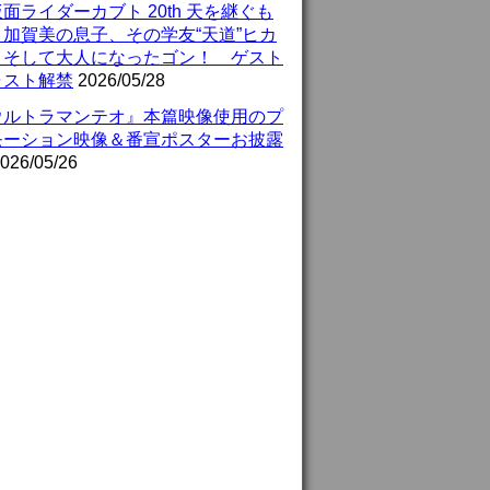
面ライダーカブト 20th 天を継ぐも
』加賀美の息子、その学友“天道”ヒカ
、そして大人になったゴン！ ゲスト
ャスト解禁
2026/05/28
ウルトラマンテオ』本篇映像使用のプ
モーション映像＆番宣ポスターお披露
026/05/26