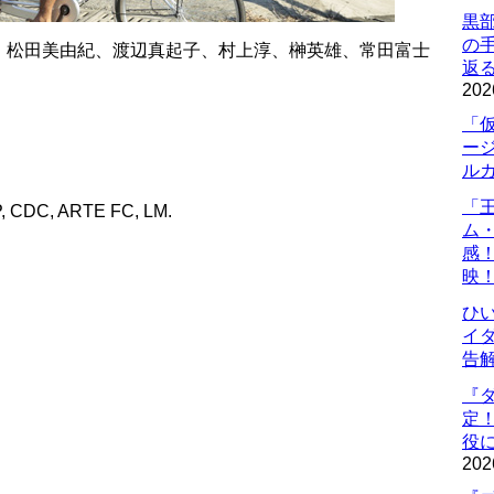
黒
の
、松田美由紀、渡辺真起子、村上淳、榊英雄、常田富士
返
202
「
ー
ル
「
 CDC, ARTE FC, LM.
ム
感
映
ひ
イダ
告
『
定
役に
202