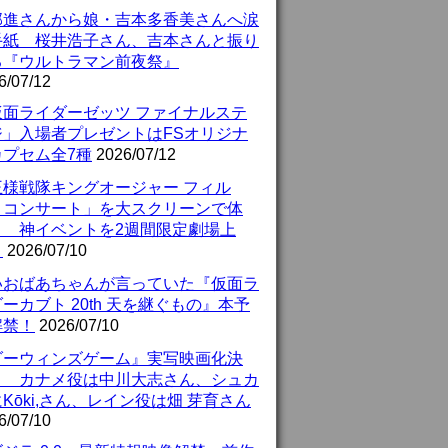
部進さんから娘・吉本多香美さんへ涙
手紙 桜井浩子さん、吉本さんと振り
る『ウルトラマン前夜祭』
6/07/12
仮面ライダーゼッツ ファイナルステ
ジ」入場者プレゼントはFSオリジナ
カプセム全7種
2026/07/12
王様戦隊キングオージャー フィル
・コンサート」を大スクリーンで体
！ 神イベントを2週間限定劇場上
！
2026/07/10
いおばあちゃんが言っていた『仮面ラ
ーカブト 20th 天を継ぐもの』本予
解禁！
2026/07/10
ダーウィンズゲーム』実写映画化決
！ カナメ役は中川大志さん、シュカ
Kōki,さん、レイン役は畑 芽育さん
6/07/10