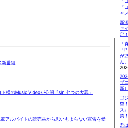
『ゴ
『ゴ
ャ
新
ァ
定
「
『P
が
ん
ニメ新番組
202
20
プ
新
のMusic Videoが公開『sin 七つの大罪』
ゴ
突
ス
禁
先輩アルバイトの読売栞から思いもよらない宣告を受
君