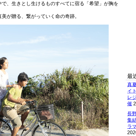
中で、生きとし生けるものすべてに宿る「希望」が胸を
直美が贈る、繋がっていく命の奇跡。
最
真
イ
レ
催
2
長野
集
ラマ
202