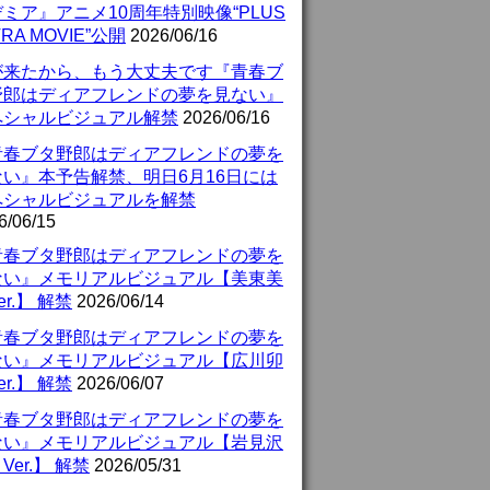
ミア』アニメ10周年特別映像“PLUS
TRA MOVIE”公開
2026/06/16
が来たから、もう大丈夫です『青春ブ
野郎はディアフレンドの夢を見ない』
ペシャルビジュアル解禁
2026/06/16
青春ブタ野郎はディアフレンドの夢を
ない』本予告解禁、明日6月16日には
ペシャルビジュアルを解禁
6/06/15
青春ブタ野郎はディアフレンドの夢を
ない』メモリアルビジュアル【美東美
er.】 解禁
2026/06/14
青春ブタ野郎はディアフレンドの夢を
ない』メモリアルビジュアル【広川卯
er.】 解禁
2026/06/07
青春ブタ野郎はディアフレンドの夢を
ない』メモリアルビジュアル【岩見沢
Ver.】 解禁
2026/05/31