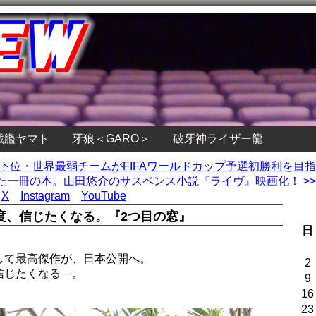
戦艦ヤマト
牙狼＜GARO＞
破牙神ライザー龍
ング最下位・世界最弱チームがFIFAワールドカップ予選初勝利を目
た一冊の本。山田悠介のサスペンス小説『ライヴ』映画化！ >>
X
Instagram
YouTube
度、信じたくなる。『2つ目の窓』
日
して最高傑作が、日本公開へ。
2
信じたくなる―。
9
16
23