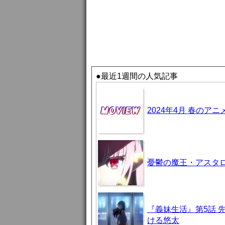
●最近1週間の人気記事
2024年4月 春のア
憂鬱の魔王・アスタロト様
『義妹生活』第5話 
ける悠太