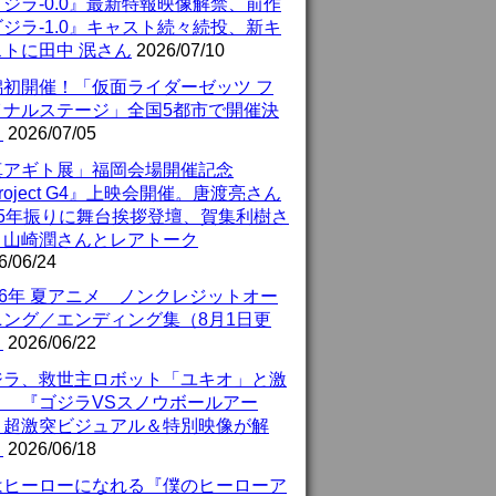
ジラ-0.0』最新特報映像解禁、前作
ジラ-1.0』キャスト続々続投、新キ
ストに田中 泯さん
2026/07/10
潟初開催！「仮面ライダーゼッツ フ
イナルステージ」全国5都市で開催決
！
2026/07/05
真アギト展」福岡会場開催記念
roject G4』上映会開催。唐渡亮さん
25年振りに舞台挨拶登壇、賀集利樹さ
、山崎潤さんとレアトーク
6/06/24
26年 夏アニメ ノンクレジットオー
ニング／エンディング集（8月1日更
）
2026/06/22
ジラ、救世主ロボット「ユキオ」と激
！ 『ゴジラVSスノウボールアー
』超激突ビジュアル＆特別映像が解
！
2026/06/18
はヒーローになれる『僕のヒーローア