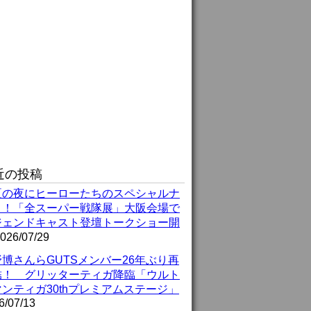
近の投稿
夏の夜にヒーローたちのスペシャルナ
ト！「全スーパー戦隊展」大阪会場で
ジェンドキャスト登壇トークショー開
026/07/29
博さんらGUTSメンバー26年ぶり再
結！ グリッターティガ降臨「ウルト
ンティガ30thプレミアムステージ」
6/07/13