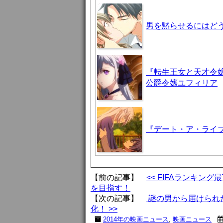
男を黙らせるにはどう
『転生王女と天才令嬢
公爵令嬢ユフィリア
『デート・ア・ライブI
【前の記事】
<< FIFAランキン
を目指す！
【次の記事】
謎の男から届けられ
化！ >>
2014年の映画ニュース
,
映画ニュース