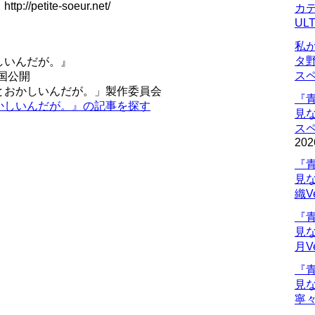
etite-soeur.net/
カデ
UL
私
タ
しいんだが。』
ス
全国公開
っとおかしいんだが。」製作委員会
『
かしいんだが。』の記事を探す
見
ス
202
『
見
織V
『
見
月V
『
見
寧々