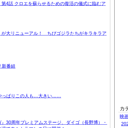
第4話 クロエを蘇らせるための復活の儀式に臨むア
』が大リニューアル！ ちびゴジラたちがキラキラア
ニメ新番組
 やっぱりこの人も…大きい……
カ
映
ガ』30周年プレミアムステージ、ダイゴ（長野博）・
2