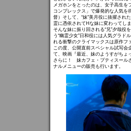
メガホンをとったのは、女子高生を
コンプレックス」で爆発的な人気を
督）そして、“妹”美月役に抜擢され
霊に憑依されてHな妹に変わってし
そんな妹に振り回される“兄”夕哉役
う“幽霊少女”日和役には人気グラド
れる衝撃のクライマックスは原作ファ
この度、公開直前スペシャル試写会
て、映画『最近、妹のようすがちょ
さらに！ 妹カフェ・プティスール
ナルメニューの販売も行います。