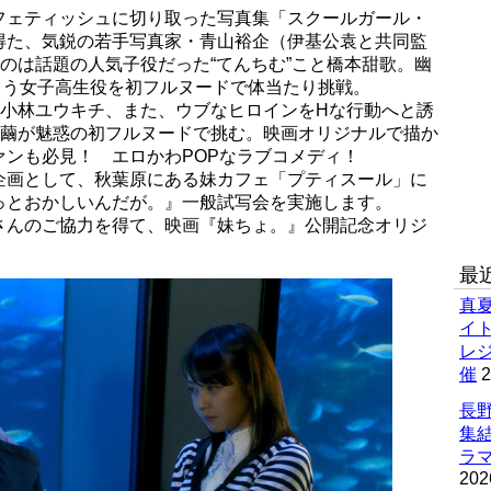
フェティッシュに切り取った写真集「スクールガール・
得た、気鋭の若手写真家・青山裕企（伊基公袁と共同監
たのは話題の人気子役だった“てんちむ”こと橋本甜歌。幽
まう女子高生役を初フルヌードで体当たり挑戦。
を小林ユウキチ、また、ウブなヒロインをHな行動へと誘
ル繭が魅惑の初フルヌードで挑む。映画オリジナルで描か
ンも必見！ エロかわPOPなラブコメディ！
企画として、秋葉原にある妹カフェ「プティスール」に
っとおかしいんだが。』一般試写会を実施します。
さんのご協力を得て、映画『妹ちょ。』公開記念オリジ
最
真
イ
レ
催
2
長野
集
ラマ
202