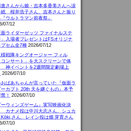
部進さんから娘・吉本多香美さんへ涙
手紙 桜井浩子さん、吉本さんと振り
る『ウルトラマン前夜祭』
6/07/12
仮面ライダーゼッツ ファイナルステ
ジ」入場者プレゼントはFSオリジナ
カプセム全7種
2026/07/12
王様戦隊キングオージャー フィル
・コンサート」を大スクリーンで体
！ 神イベントを2週間限定劇場上
！
2026/07/10
いおばあちゃんが言っていた『仮面ラ
ーカブト 20th 天を継ぐもの』本予
解禁！
2026/07/10
ダーウィンズゲーム』実写映画化決
！ カナメ役は中川大志さん、シュカ
Kōki,さん、レイン役は畑 芽育さん
6/07/10