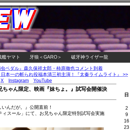
戦艦ヤマト
牙狼＜GARO＞
破牙神ライザー龍
『弱虫ペダル』森久保祥太郎・柿原徹也コメント到着
日本一の斬られ役福本清三初主演！『太秦ライムライト』 >>
X
Instagram
YouTube
兄ちゃん限定、映画『妹ちょ。』試写会開催決
日
しいんだが。』公開直前！
2
プティスール」にて、お兄ちゃん限定特別試写会実施
9
！
16
23