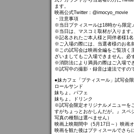
ます。
映画公式Twitter：@imocyo_movie
・注意事項
※当日プティスールは18時から限
※当日は、マスコミ取材が入ります
※記名されたご本人様と同伴者様1
※ご入場の際には、当選者様のお名
※この試写会は映画全編をご覧頂く
ざいましてもご入場できません。必
※消防法により満員の際はご入場で
※試写中の撮影・録音は違法ですの
●妹カフェ「プティスール」試写会
ロールサンド
妹ちょ。パフェ
妹ちょ。ドリンク
※試写会限定オリジナルメニューを
すがちょっとおかしんだが。』スペ
写真の種類は選べません）
映画上映期間中（5月17日～）映画オ
映画を観た後はプティスールでさら