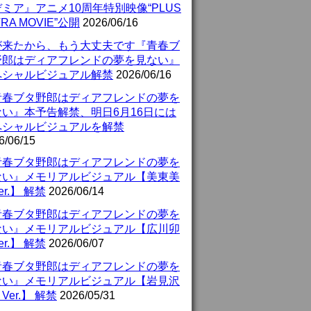
ミア』アニメ10周年特別映像“PLUS
TRA MOVIE”公開
2026/06/16
が来たから、もう大丈夫です『青春ブ
野郎はディアフレンドの夢を見ない』
ペシャルビジュアル解禁
2026/06/16
青春ブタ野郎はディアフレンドの夢を
ない』本予告解禁、明日6月16日には
ペシャルビジュアルを解禁
6/06/15
青春ブタ野郎はディアフレンドの夢を
ない』メモリアルビジュアル【美東美
er.】 解禁
2026/06/14
青春ブタ野郎はディアフレンドの夢を
ない』メモリアルビジュアル【広川卯
er.】 解禁
2026/06/07
青春ブタ野郎はディアフレンドの夢を
ない』メモリアルビジュアル【岩見沢
Ver.】 解禁
2026/05/31