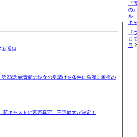
『仮
の
ル
キ
『
ロ
目
2
ニメ新番組
第23話 緑青館の妓女の身請けを条件に羅漢に象棋の
室』新キャストに宮野真守、三宅健太が決定！