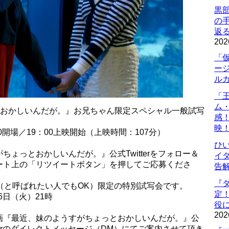
黒
の
返
202
「
ー
ル
「
ム
とおかしいんだが。』お兄ちゃん限定スペシャル一般試写
感
映
00開場／19：00上映開始（上映時間：107分）
ひ
ょっとおかしいんだが。』公式Twitterをフォロー＆
イダ
ート上の「リツイートボタン」を押してご応募くださ
告
『
（と呼ばれたい人でもOK）限定の特別試写会です。
定
6日（火）21時
役に
202
画『最近、妹のようすがちょっとおかしいんだが。』公
terのダイレクトメッセージ（DM）にてご案内させて頂き