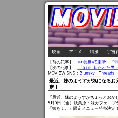
映画
アニメ
特撮
宇宙
【前の記事】
<< 巻島VS東堂！
【次の記事】
「5万回斬られた男」
MOVIEW SNS：
Bluesky
Threads
最近、妹のようすが気になるお
定！
『最近、妹のようすがちょっとおか
5月9日（金）秋葉原・妹カフェ「
『妹ちょ。』限定メニュー発売決定