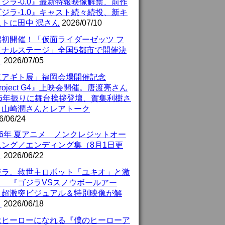
ジラ-0.0』最新特報映像解禁、前作
ジラ-1.0』キャスト続々続投、新キ
ストに田中 泯さん
2026/07/10
潟初開催！「仮面ライダーゼッツ フ
イナルステージ」全国5都市で開催決
！
2026/07/05
真アギト展」福岡会場開催記念
roject G4』上映会開催。唐渡亮さん
25年振りに舞台挨拶登壇、賀集利樹さ
、山崎潤さんとレアトーク
6/06/24
26年 夏アニメ ノンクレジットオー
ニング／エンディング集（8月1日更
）
2026/06/22
ジラ、救世主ロボット「ユキオ」と激
！ 『ゴジラVSスノウボールアー
』超激突ビジュアル＆特別映像が解
！
2026/06/18
はヒーローになれる『僕のヒーローア