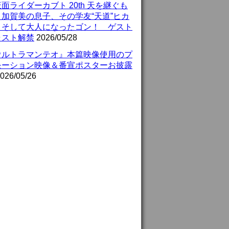
面ライダーカブト 20th 天を継ぐも
』加賀美の息子、その学友“天道”ヒカ
、そして大人になったゴン！ ゲスト
ャスト解禁
2026/05/28
ウルトラマンテオ』本篇映像使用のプ
モーション映像＆番宣ポスターお披露
026/05/26