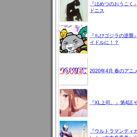
『はめつのおうこく』
ドニス
『ちびゴジラの逆襲
イドルに！？
2020年4月 春のア
『XL上司。』第4話
『ウルトラマンティ