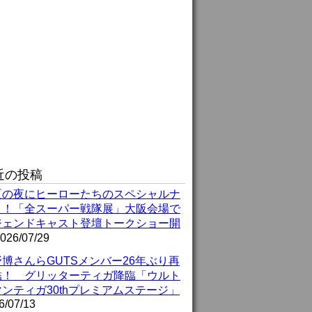
近の投稿
夏の夜にヒーローたちのスペシャルナ
ト！「全スーパー戦隊展」大阪会場で
ジェンドキャスト登壇トークショー開
026/07/29
博さんらGUTSメンバー26年ぶり再
結！ グリッターティガ降臨「ウルト
ンティガ30thプレミアムステージ」
6/07/13