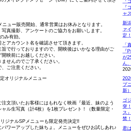
『ゴ
『ゴ
ャ
新
定メニュー販売開始、通常営業はお休みとなります。
ァ
。写真撮影、アンケートのご協力をお願いします。
定
名のみ有効。
前とアカウント名を確認させて頂きます。
「
主旨で行っておりますので、開映後はいかなる理由がご
『P
ず開映前にお越しください。
が
きませんのでご了承ください。
ん
で、ご注意ください。
202
限定オリジナルメニュー
20
プ
新
ゴ
ご注文頂いたお客様にはもれなく映画『最近、妹のよう
突
シャル生写真（計4枚）を1枚プレゼント！（数量限定・
ス
禁
リジナルSPメニューも限定発売決定!!
にパワーアップした妹ちょ。メニューをぜひお試しあれ♪
君