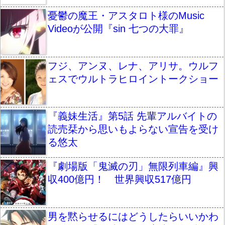
憂鬱の魔王・アスタロト様のMusic
Videoが公開『sin 七つの大罪』
フジ、アンヌ、レナ、アリサ。ウルフ
ェスでウルトラヒロイントークショー
『義妹生活』第5話 先輩アルバイトの
読売栞から思いもよらない宣告を受け
る悠太
『劇場版「鬼滅の刃」無限列車編』興
収400億円！ 世界興収517億円
男を黙らせるにはどうしたらいいかわ