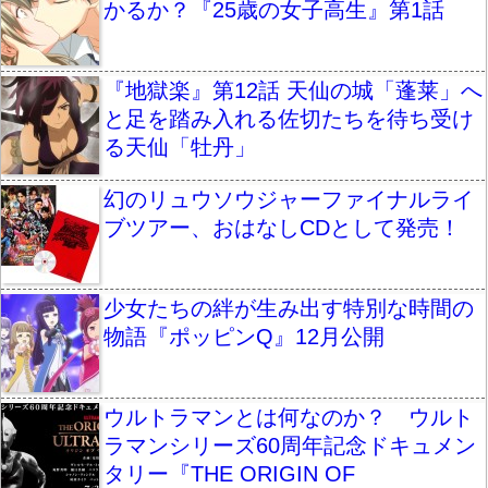
かるか？『25歳の女子高生』第1話
『地獄楽』第12話 天仙の城「蓬莱」へ
と足を踏み入れる佐切たちを待ち受け
る天仙「牡丹」
幻のリュウソウジャーファイナルライ
ブツアー、おはなしCDとして発売！
少女たちの絆が生み出す特別な時間の
物語『ポッピンQ』12月公開
ウルトラマンとは何なのか？ ウルト
ラマンシリーズ60周年記念ドキュメン
タリー『THE ORIGIN OF