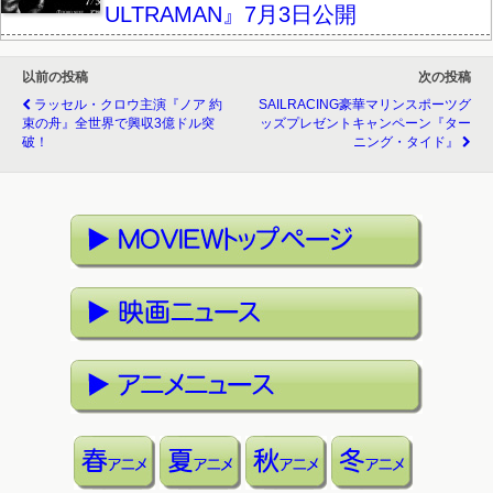
ULTRAMAN』7月3日公開
以前の投稿
次の投稿
ラッセル・クロウ主演『ノア 約
SAILRACING豪華マリンスポーツグ
束の舟』全世界で興収3億ドル突
ッズプレゼントキャンペーン『ター
破！
ニング・タイド』