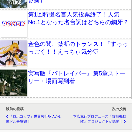
更新）
第1回特撮名言人気投票終了！人気
No.1となった名台詞はどちらの鋼牙？
金色の闇、禁断のトランス！「すっっ
っごく！！えっちぃ気分♡」
実写版『パトレイバー』第5章ストー
リー・場面写到着
以前の投稿
次の投稿
『ロボコップ』世界興行収入が1
本広克行プロデュース『攻殻機動
億ドルを突破！
隊』プロジェクトが始動！