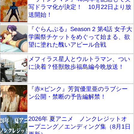
写ドラマ化が決定！ 10月22日より放
送開始！
『ぐらんぶる』Season 2 第4話 女子大
学園祭チケットをめぐって始まる、欲
望に塗れた醜いアピール合戦
メフィラス星人とウルトラマン、つい
に決着？怪獣散歩福島編今晩放送！
『赤×ピンク』芳賀優里亜のラブシー
ン公開・禁断の予告編解禁！
2026年 夏アニメ ノンクレジットオ
ープニング／エンディング集（8月1日