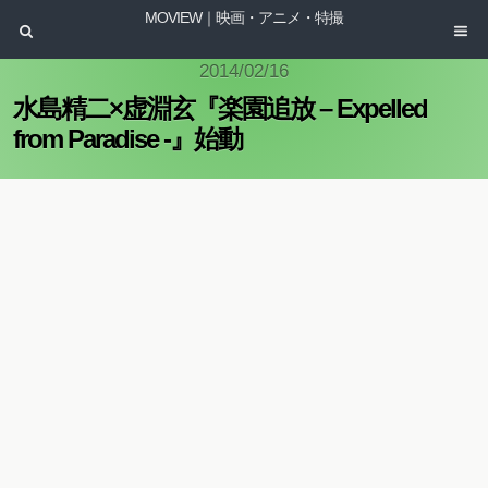
MOVIEW｜映画・アニメ・特撮
2014/02/16
水島精二×虚淵玄『楽園追放 – Expelled
from Paradise -』始動