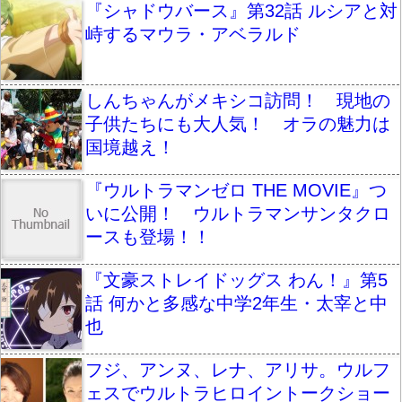
『シャドウバース』第32話 ルシアと対
峙するマウラ・アベラルド
しんちゃんがメキシコ訪問！ 現地の
子供たちにも大人気！ オラの魅力は
国境越え！
『ウルトラマンゼロ THE MOVIE』つ
いに公開！ ウルトラマンサンタクロ
ースも登場！！
『文豪ストレイドッグス わん！』第5
話 何かと多感な中学2年生・太宰と中
也
フジ、アンヌ、レナ、アリサ。ウルフ
ェスでウルトラヒロイントークショー