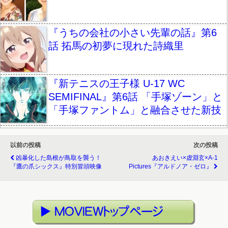
『うちの会社の小さい先輩の話』第6
話 拓馬の初夢に現れた詩織里
『新テニスの王子様 U-17 WC
SEMIFINAL』第6話 「手塚ゾーン」と
「手塚ファントム」と融合させた新技
以前の投稿
次の投稿
凶暴化した島根が鳥取を襲う！
あおきえい×虚淵玄×A-1
『鷹の爪シックス』特別冒頭映像
Pictures『アルドノア・ゼロ』