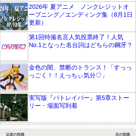
2026年 夏アニメ ノンクレジットオ
ープニング／エンディング集（8月1日
更新）
第1回特撮名言人気投票終了！人気
No.1となった名台詞はどちらの鋼牙？
金色の闇、禁断のトランス！「すっっ
っごく！！えっちぃ気分♡」
実写版『パトレイバー』第5章ストー
リー・場面写到着
以前の投稿
次の投稿