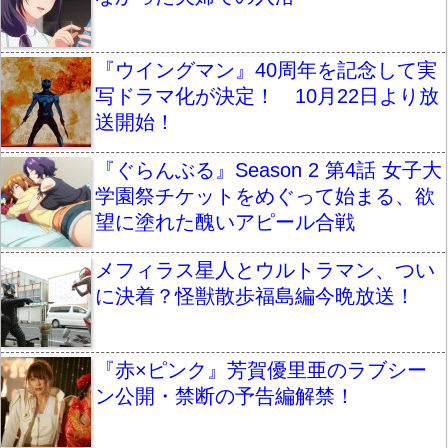
『ウイングマン』40周年を記念して実
写ドラマ化が決定！ 10月22日より放
送開始！
『ぐらんぶる』Season 2 第4話 女子大
学園祭チケットをめぐって始まる、欲
望に塗れた醜いアピール合戦
メフィラス星人とウルトラマン、つい
に決着？怪獣散歩福島編今晩放送！
『赤×ピンク』芳賀優里亜のラブシー
ン公開・禁断の予告編解禁！