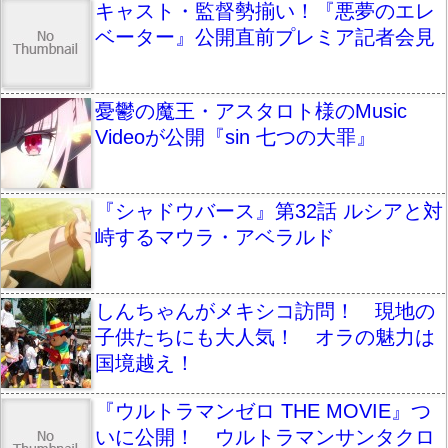
キャスト・監督勢揃い！『悪夢のエレ
ベーター』公開直前プレミア記者会見
憂鬱の魔王・アスタロト様のMusic
Videoが公開『sin 七つの大罪』
『シャドウバース』第32話 ルシアと対
峙するマウラ・アベラルド
しんちゃんがメキシコ訪問！ 現地の
子供たちにも大人気！ オラの魅力は
国境越え！
『ウルトラマンゼロ THE MOVIE』つ
いに公開！ ウルトラマンサンタクロ