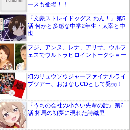
ースも登場！！
『文豪ストレイドッグス わん！』第5
話 何かと多感な中学2年生・太宰と中
也
フジ、アンヌ、レナ、アリサ。ウルフ
ェスでウルトラヒロイントークショー
幻のリュウソウジャーファイナルライ
ブツアー、おはなしCDとして発売！
『うちの会社の小さい先輩の話』第6
話 拓馬の初夢に現れた詩織里