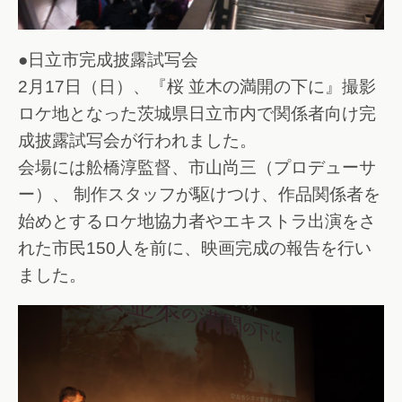
●日立市完成披露試写会
2月17日（日）、『桜 並木の満開の下に』撮影
ロケ地となった茨城県日立市内で関係者向け完
成披露試写会が行われました。
会場には舩橋淳監督、市山尚三（プロデューサ
ー）、 制作スタッフが駆けつけ、作品関係者を
始めとするロケ地協力者やエキストラ出演をさ
れた市民150人を前に、映画完成の報告を行い
ました。