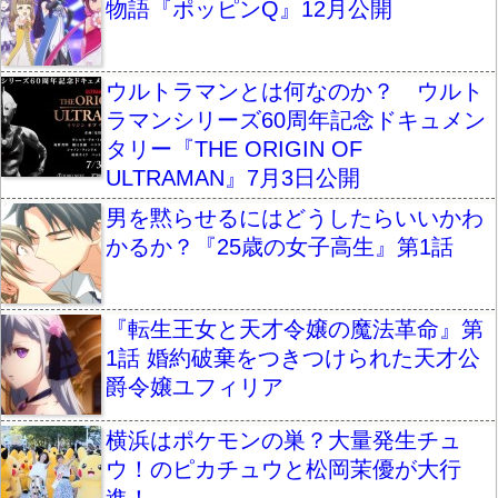
物語『ポッピンQ』12月公開
ウルトラマンとは何なのか？ ウルト
ラマンシリーズ60周年記念ドキュメン
タリー『THE ORIGIN OF
ULTRAMAN』7月3日公開
男を黙らせるにはどうしたらいいかわ
かるか？『25歳の女子高生』第1話
『転生王女と天才令嬢の魔法革命』第
1話 婚約破棄をつきつけられた天才公
爵令嬢ユフィリア
横浜はポケモンの巣？大量発生チュ
ウ！のピカチュウと松岡茉優が大行