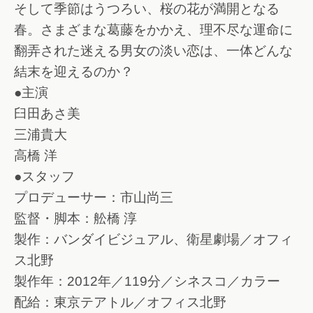
そして季節はうつろい、桜の花が満開となる
春。さまざまな葛藤をかかえ、理不尽な運命に
翻弄された迷える男女の淡い恋は、一体どんな
結末を迎えるのか？
●主演
臼田あさ美
三浦貴大
高橋 洋
●スタッフ
プロデューサー：市山尚三
監督・脚本：舩橋 淳
製作：バンダイビジュアル、衛星劇場／オフィ
ス北野
製作年：2012年／119分／シネスコ／カラー
配給：東京テアトル／オフィス北野