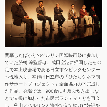
閉幕したばかりのベルリン国際映画祭に参加し
ていた舩橋 淳監督は、成田空港に帰国したその
足で本上映会場である日立市シビックセンター
へ現地入り。本作は日立市の「ひたちシネマ制
作サポートプロジェクト」全面協力の下完成し
た作品。会場では、900食にも及ぶ炊き出しな
どで支援に加わった市民ボランティアとも再会
し、釜山／ベルリンと海外で立て続けに好評を