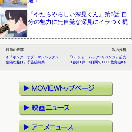
進！
『やたらやらしい深見くん』第5話 自
分の魅力に無自覚な深見にイラつく梶
以前の投稿
次の投稿
『キング・オブ・マンハッタン
『G.I.ジョー バック2リベンジ』前売
危険な賭け』予告編解禁
り券第1弾、4日間で1,000枚突破!!