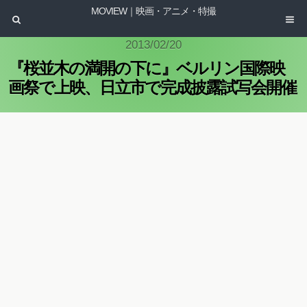
MOVIEW｜映画・アニメ・特撮
2013/02/20
『桜並木の満開の下に』ベルリン国際映
画祭で上映、日立市で完成披露試写会開催