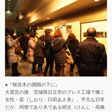
●『桜並木の満開の下に』
大震災の後、茨城県日立市のプレス工場で働く
女性・栞（しおり・臼田あさ美）。平凡な日常
だが、同僚であり夫である研次（けんじ・高橋