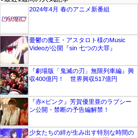
2024年4月 春のアニメ新番組
憂鬱の魔王・アスタロト様のMusic
Videoが公開『sin 七つの大罪』
『劇場版「鬼滅の刃」無限列車編』興
収400億円！ 世界興収517億円
『赤×ピンク』芳賀優里亜のラブシー
ン公開・禁断の予告編解禁！
少女たちの絆が生み出す特別な時間の