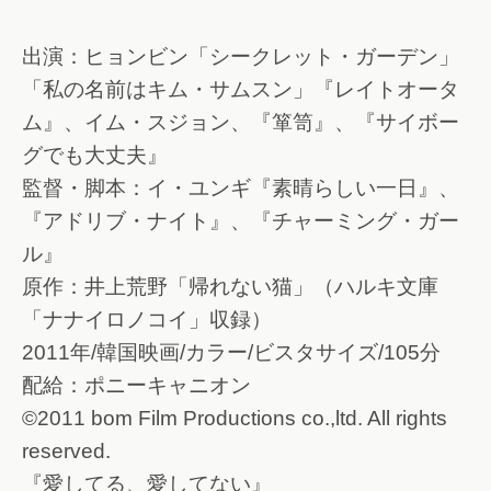
出演：ヒョンビン「シークレット・ガーデン」
「私の名前はキム・サムスン」『レイトオータ
ム』、イム・スジョン、『箪笥』、『サイボー
グでも大丈夫』
監督・脚本：イ・ユンギ『素晴らしい一日』、
『アドリブ・ナイト』、『チャーミング・ガー
ル』
原作：井上荒野「帰れない猫」（ハルキ文庫
「ナナイロノコイ」収録）
2011年/韓国映画/カラー/ビスタサイズ/105分
配給：ポニーキャニオン
©2011 bom Film Productions co.,ltd. All rights
reserved.
『愛してる、愛してない』