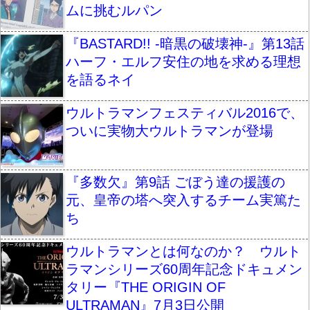
ムに挑むルパン
『BASTARD!! -暗黒の破壊神-』第13話
ハーフ・エルフ安住の地を求める理想
を語るネイ
ウルトラマンフェスティバル2016で、
ついに実物大ウルトラマンが登場
『多数欠』第9話 ごぼう達の援護の
元、皇帝の塔へ突入するチーム実篤た
ち
ウルトラマンとは何なのか？ ウルト
ラマンシリーズ60周年記念ドキュメン
タリー『THE ORIGIN OF
ULTRAMAN』7月3日公開