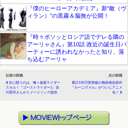
『僕のヒーローアカデミア』新“敵（ヴ
ィラン）”の黒霧＆脳無が公開！
『時々ボソッとロシア語でデレる隣の
アーリャさん』第10話 政近の誕生日パ
ーティーに誘われなかったと知り、落
ち込むアーリャ
以前の投稿
次の投稿
次に闘うのは、俺＝仮面ライダー
累計100万部突破の御巫桃也原作
スカル！『ゴーストライダー2』吉
『カーニヴァル』がついにアニメ
川晃司さんがイメージソング提供
化！