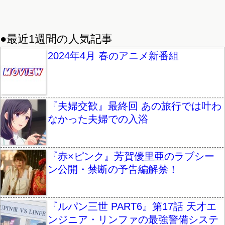
●最近1週間の人気記事
2024年4月 春のアニメ新番組
『夫婦交歓』最終回 あの旅行では叶わ
なかった夫婦での入浴
『赤×ピンク』芳賀優里亜のラブシー
ン公開・禁断の予告編解禁！
『ルパン三世 PART6』第17話 天才エ
ンジニア・リンファの最強警備システ