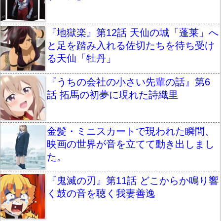
『地獄楽』第12話 天仙の城「蓬莱」へ
と足を踏み入れる佐切たちを待ち受け
る天仙「牡丹」
『うちの会社の小さい先輩の話』第6
話 拓馬の初夢に現れた詩織里
金髪・ミニスカートで現われた瞬間、
映画の世界が音を立てて動き出しまし
た。
『鬼滅の刃』第11話 どこからか鳴り響
く鼓の音を聴く我妻善逸