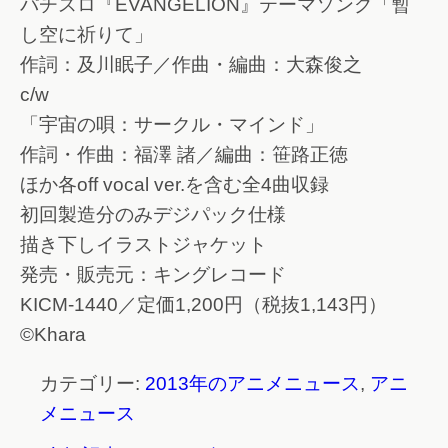
パチスロ『EVANGELION』テーマソング「暫
し空に祈りて」
作詞：及川眠子／作曲・編曲：大森俊之
c/w
「宇宙の唄：サークル・マインド」
作詞・作曲：福澤 諸／編曲：笹路正徳
ほか各off vocal ver.を含む全4曲収録
初回製造分のみデジパック仕様
描き下しイラストジャケット
発売・販売元：キングレコード
KICM-1440／定価1,200円（税抜1,143円）
©Khara
カテゴリー:
2013年のアニメニュース
,
アニ
メニュース