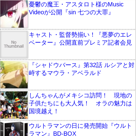
憂鬱の魔王・アスタロト様のMusic
Videoが公開『sin 七つの大罪』
キャスト・監督勢揃い！『悪夢のエレ
ベーター』公開直前プレミア記者会見
『シャドウバース』第32話 ルシアと対
峙するマウラ・アベラルド
しんちゃんがメキシコ訪問！ 現地の
子供たちにも大人気！ オラの魅力は
国境越え！
ウルトラマンの日に発売開始『ウルト
ラマン』BD-BOX