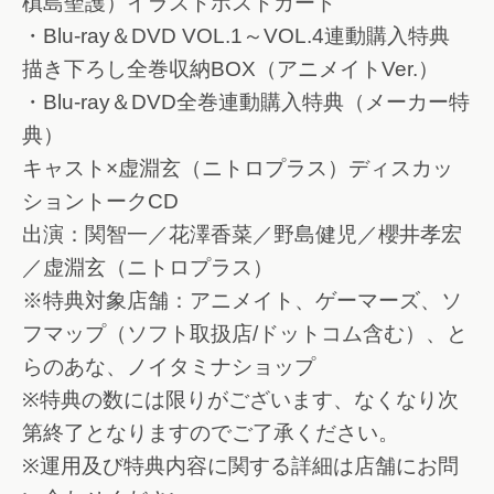
槙島聖護）イラストポストカード
・Blu-ray＆DVD VOL.1～VOL.4連動購入特典
描き下ろし全巻収納BOX（アニメイトVer.）
・Blu-ray＆DVD全巻連動購入特典（メーカー特
典）
キャスト×虚淵玄（ニトロプラス）ディスカッ
ショントークCD
出演：関智一／花澤香菜／野島健児／櫻井孝宏
／虚淵玄（ニトロプラス）
※特典対象店舗：アニメイト、ゲーマーズ、ソ
フマップ（ソフト取扱店/ドットコム含む）、と
らのあな、ノイタミナショップ
※特典の数には限りがございます、なくなり次
第終了となりますのでご了承ください。
※運用及び特典内容に関する詳細は店舗にお問