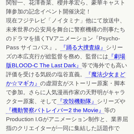
関智一、花澤香菜、櫻井孝宏ら、豪華キャスト
陣参加の記念イベント開催決定！
現在フジテレビ「ノイタミナ」他にて放送中、
未来世界の公安局を舞台に警察機構の刑事たち
のドラマを描くTVアニメーション『Psycho-
Pass サイコパス』。
『踊る大捜査線』
シリー
ズの本広克行が総監督を務め、監督には
『劇場
版BLOOD-C The Last Dark』
等で海外でも高い
評価を受ける気鋭の塩谷直義。
『魔法少女まど
か☆マギカ』
の虚淵玄がストーリー原案・脚本
で参加。さらに人気漫画作家の天野明がキャラ
クター原案、そして
『攻殻機動隊』
シリーズや
『機動警察パトレイバー2 the Movie』
等の
Production I.Gがアニメーション制作と、業界屈
指のクリエイターが一同に集結した話題作で