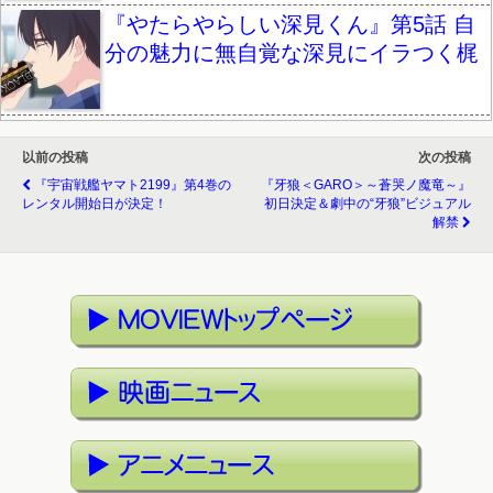
『やたらやらしい深見くん』第5話 自
分の魅力に無自覚な深見にイラつく梶
以前の投稿
次の投稿
『宇宙戦艦ヤマト2199』第4巻の
『牙狼＜GARO＞～蒼哭ノ魔竜～』
レンタル開始日が決定！
初日決定＆劇中の“牙狼”ビジュアル
解禁