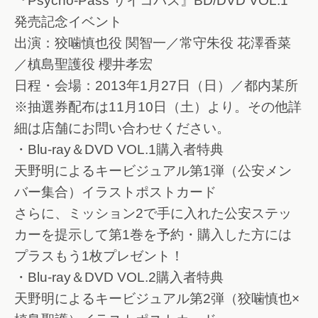
『Psycho-Pass サイコパス』BD/DVD VOL.1
発売記念イベント
出演：狡噛慎也役 関智一／常守朱役 花澤香菜
／槙島聖護役 櫻井孝宏
日程・会場：2013年1月27日（日）／都内某所
※抽選券配布は11月10日（土）より。その他詳
細は店舗にお問い合わせください。
・Blu-ray＆DVD VOL.1購入者特典
天野明によるキービジュアル第1弾（公安メン
バー集合）イラストポストカード
さらに、ミッション2で手に入れた公安ステッ
カーを提示して第1巻を予約・購入した方には
プラスもう1枚プレゼント！
・Blu-ray＆DVD VOL.2購入者特典
天野明によるキービジュアル第2弾（狡噛慎也×