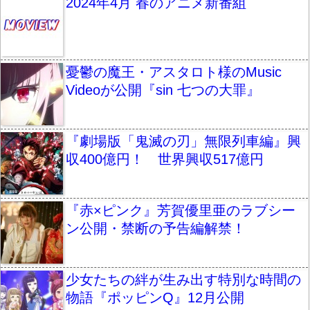
2024年4月 春のアニメ新番組
憂鬱の魔王・アスタロト様のMusic
Videoが公開『sin 七つの大罪』
『劇場版「鬼滅の刃」無限列車編』興
収400億円！ 世界興収517億円
『赤×ピンク』芳賀優里亜のラブシー
ン公開・禁断の予告編解禁！
少女たちの絆が生み出す特別な時間の
物語『ポッピンQ』12月公開