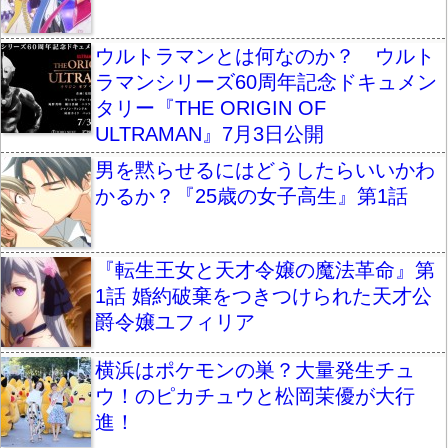
ウルトラマンとは何なのか？ ウルト
ラマンシリーズ60周年記念ドキュメン
タリー『THE ORIGIN OF
ULTRAMAN』7月3日公開
男を黙らせるにはどうしたらいいかわ
かるか？『25歳の女子高生』第1話
『転生王女と天才令嬢の魔法革命』第
1話 婚約破棄をつきつけられた天才公
爵令嬢ユフィリア
横浜はポケモンの巣？大量発生チュ
ウ！のピカチュウと松岡茉優が大行
進！