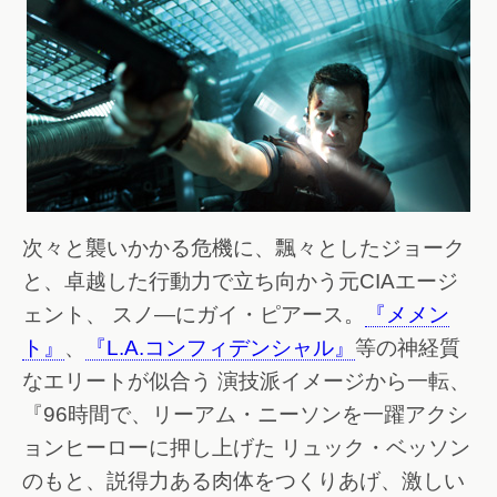
次々と襲いかかる危機に、飄々としたジョーク
と、卓越した行動力で立ち向かう元CIAエージ
ェント、 スノ―にガイ・ピアース。
『メメン
ト』
、
『L.A.コンフィデンシャル』
等の神経質
なエリートが似合う 演技派イメージから一転、
『96時間で、リーアム・ニーソンを一躍アクシ
ョンヒーローに押し上げた リュック・ベッソン
のもと、説得力ある肉体をつくりあげ、激しい