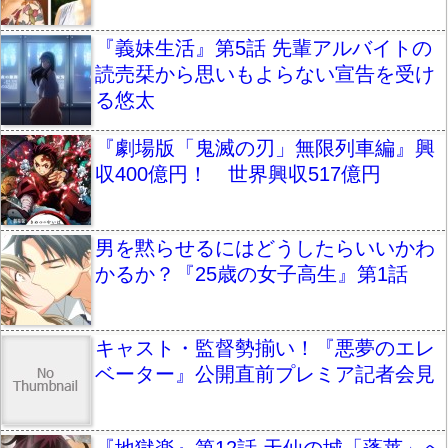
『義妹生活』第5話 先輩アルバイトの
読売栞から思いもよらない宣告を受け
る悠太
『劇場版「鬼滅の刃」無限列車編』興
収400億円！ 世界興収517億円
男を黙らせるにはどうしたらいいかわ
かるか？『25歳の女子高生』第1話
キャスト・監督勢揃い！『悪夢のエレ
ベーター』公開直前プレミア記者会見
『地獄楽』第12話 天仙の城「蓬莱」へ