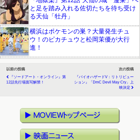
と足を踏み入れる佐切たちを待ち受け
る天仙「牡丹」
横浜はポケモンの巣？大量発生チュ
ウ！のピカチュウと松岡茉優が大行
進！
以前の投稿
次の投稿
『ソードアート・オンライン』第
『バイオハザードV：リトリビュー
12話先行場面写解禁！
ション』「DmC Devil May Cry」上
映決定