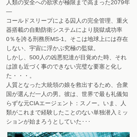
人類の安全への欲求が極限まで高まった2079年
―
コールドスリープによる囚人の完全管理、重火
器搭載の自動防衛システムにより脱獄成功率
0％を誇る刑務所MS-1。そこは地球上には存在
しない、宇宙に浮かぶ究極の監獄。
しかし、500人の凶悪犯達が目覚めた時、それ
は誰も近づく事のできない完璧な要塞と化し
た・・・。
人質となった大統領の娘を救出するため、合衆
国が選んだ一人の男。彼は、世界で最も礼儀知
らずな元CIAエージェント：スノー。いま、人
類がこれまで経験したことのない単独潜入ミッ
ションが始まろうとしていた･･･