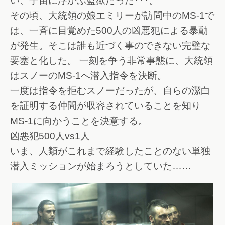
い、宇宙に浮かぶ監獄だった･･･。
その頃、大統領の娘エミリーが訪問中のMS-1で
は、一斉に目覚めた500人の凶悪犯による暴動
が発生。そこは誰も近づく事のできない完璧な
要塞と化した。 一刻を争う非常事態に、大統領
はスノーのMS-1へ潜入指令を決断。
一度は指令を拒むスノーだったが、自らの潔白
を証明する仲間が収容されていることを知り
MS-1に向かうことを決意する。
凶悪犯500人vs1人
いま、人類がこれまで経験したことのない単独
潜入ミッションが始まろうとしていた……