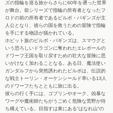
ズの指輪を巡る旅からさらに60年を遡った世界
が舞台。前シリーズで指輪の所有者となったフ
ロドの前の所有者であるビルボ・バギンズが主
人公となり、彼らの国を救うための冒険で指輪
を手にする物語が描かれている。
ホビット族のビルボ・バギンズは、スマウグと
いう恐ろしいドラゴンに奪われたエレボールの
ドワーフ王国を取り戻すための壮大な冒険に思
いがけなく加わることなる。ある日、魔法使い
ガンダルフから突然誘われたビルボは、伝説的
な戦士トーリン・オーケンシールド率いる13人
のドワーフたちとともに旅に出る。
彼らの行く手には、ゴブリンやオーク、凶暴な
ワーグや魔術師たちがうごめく危険な荒野が待
ち構えている。目指すは東にある“はなれ山”の