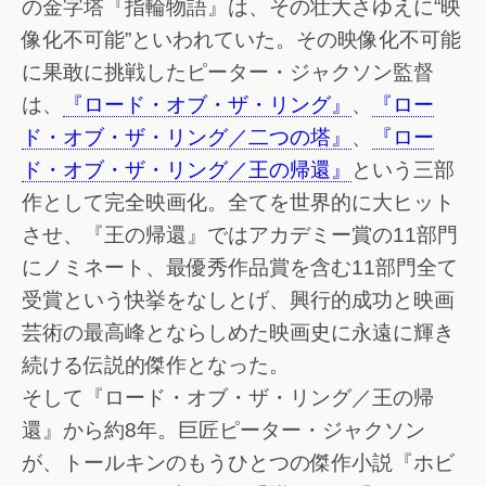
の金字塔『指輪物語』は、その壮大さゆえに“映
像化不可能”といわれていた。その映像化不可能
に果敢に挑戦したピーター・ジャクソン監督
は、
『ロード・オブ・ザ・リング』
、
『ロー
ド・オブ・ザ・リング／二つの塔』
、
『ロー
ド・オブ・ザ・リング／王の帰還』
という三部
作として完全映画化。全てを世界的に大ヒット
させ、『王の帰還』ではアカデミー賞の11部門
にノミネート、最優秀作品賞を含む11部門全て
受賞という快挙をなしとげ、興行的成功と映画
芸術の最高峰とならしめた映画史に永遠に輝き
続ける伝説的傑作となった。
そして『ロード・オブ・ザ・リング／王の帰
還』から約8年。巨匠ピーター・ジャクソン
が、トールキンのもうひとつの傑作小説『ホビ