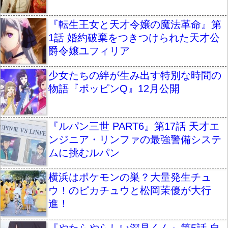
『転生王女と天才令嬢の魔法革命』第
1話 婚約破棄をつきつけられた天才公
爵令嬢ユフィリア
少女たちの絆が生み出す特別な時間の
物語『ポッピンQ』12月公開
『ルパン三世 PART6』第17話 天才エ
ンジニア・リンファの最強警備システ
ムに挑むルパン
横浜はポケモンの巣？大量発生チュ
ウ！のピカチュウと松岡茉優が大行
進！