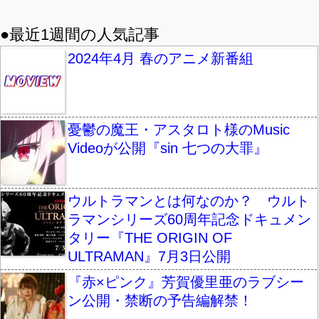
●最近1週間の人気記事
2024年4月 春のアニメ新番組
憂鬱の魔王・アスタロト様のMusic
Videoが公開『sin 七つの大罪』
ウルトラマンとは何なのか？ ウルト
ラマンシリーズ60周年記念ドキュメン
タリー『THE ORIGIN OF
ULTRAMAN』7月3日公開
『赤×ピンク』芳賀優里亜のラブシー
ン公開・禁断の予告編解禁！