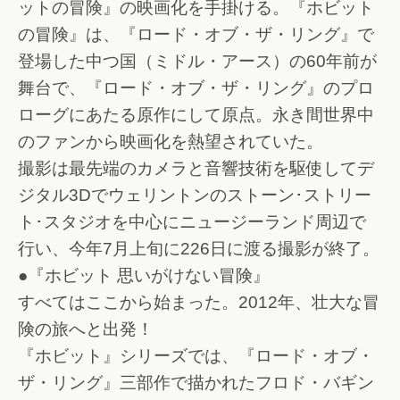
ットの冒険』の映画化を手掛ける。『ホビット
の冒険』は、『ロード・オブ・ザ・リング』で
登場した中つ国（ミドル・アース）の60年前が
舞台で、『ロード・オブ・ザ・リング』のプロ
ローグにあたる原作にして原点。永き間世界中
のファンから映画化を熱望されていた。
撮影は最先端のカメラと音響技術を駆使してデ
ジタル3Dでウェリントンのストーン･ストリー
ト･スタジオを中心にニュージーランド周辺で
行い、今年7月上旬に226日に渡る撮影が終了。
●『ホビット 思いがけない冒険』
すべてはここから始まった。2012年、壮大な冒
険の旅へと出発！
『ホビット』シリーズでは、『ロード・オブ・
ザ・リング』三部作で描かれたフロド・バギン