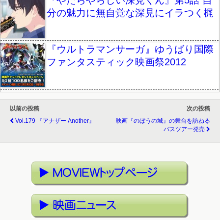
『やたらやらしい深見くん』第5話 自
分の魅力に無自覚な深見にイラつく梶
『ウルトラマンサーガ』ゆうばり国際
ファンタスティック映画祭2012
以前の投稿
次の投稿
Vol.179 『アナザー Another』
映画『のぼうの城』の舞台を訪ねる
バスツアー発売