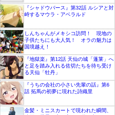
『シャドウバース』第32話 ルシアと対
峙するマウラ・アベラルド
しんちゃんがメキシコ訪問！ 現地の
子供たちにも大人気！ オラの魅力は
国境越え！
『地獄楽』第12話 天仙の城「蓬莱」へ
と足を踏み入れる佐切たちを待ち受け
る天仙「牡丹」
『うちの会社の小さい先輩の話』第6
話 拓馬の初夢に現れた詩織里
金髪・ミニスカートで現われた瞬間、