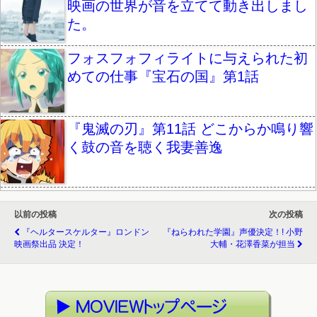
映画の世界が音を立てて動き出しまし
た。
フォスフォフィライトに与えられた初
めての仕事『宝石の国』第1話
『鬼滅の刃』第11話 どこからか鳴り響
く鼓の音を聴く我妻善逸
以前の投稿
次の投稿
『ヘルタースケルター』ロンドン
『ねらわれた学園』声優決定！! 小野
映画祭出品 決定！
大輔・花澤香菜が担当