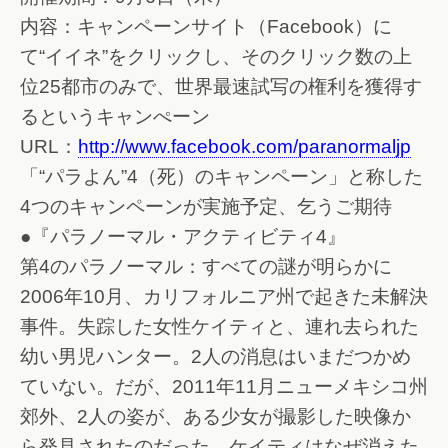
内容：キャンペーンサイト（Facebook）に
て“イイネ”をクリックし、そのクリック数の上
位25都市のみで、世界最速試写の権利を獲得す
るというキャンぺーン
URL：
http://www.facebook.com/paranormaljp
「“パラよん”4（死）のキャンペーン」と称した
4つのキャンペーンが実施予定、乞うご期待
●『パラノーマル・アクティビティ4』
第4のパラノーマル：すべての謎が明らかに
2006年10月、カリフォルニア州で起きた未解決
事件。失踪した女性ケイティと、連れ去られた
幼い男児ハンター。2人の消息はいまだつかめ
ていない。だが、2011年11月ニューメキシコ州
郊外、2人の姿が、ある少女が撮影した映像か
ら発見されたのだった。ケイティはなぜ消えた