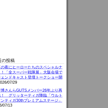
近の投稿
夏の夜にヒーローたちのスペシャルナ
ト！「全スーパー戦隊展」大阪会場で
ジェンドキャスト登壇トークショー開
026/07/29
博さんらGUTSメンバー26年ぶり再
結！ グリッターティガ降臨「ウルト
ンティガ30thプレミアムステージ」
6/07/13