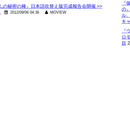
『仮
の秘密の種』日本語吹替え版完成報告会開催 >>
の
ス
2012/09/06 04:36
MOVIEW
ル
キ
『
ロ
目
2