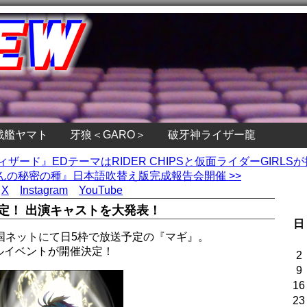
戦艦ヤマト
牙狼＜GARO＞
破牙神ライザー龍
ィザード』EDテーマはRIDER CHIPSと仮面ライダーGIRLS
の秘密の種』日本語吹替え版完成報告会開催 >>
X
Instagram
YouTube
定！ 出演キャストを大発表！
日
系全国ネットにて日5枠で放送予定の『マギ』。
ルイベントが開催決定！
2
9
16
23