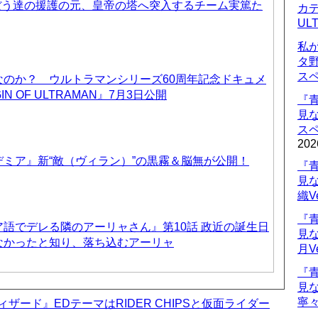
ぼう達の援護の元、皇帝の塔へ突入するチーム実篤た
カデ
UL
私
タ
ス
なのか？ ウルトラマンシリーズ60周年記念ドキュメ
IN OF ULTRAMAN』7月3日公開
『
見
ス
202
ミア』新“敵（ヴィラン）”の黒霧＆脳無が公開！
『
見
織V
『
語でデレる隣のアーリャさん』第10話 政近の誕生日
見
なかったと知り、落ち込むアーリャ
月V
『
見
寧々
ィザード』EDテーマはRIDER CHIPSと仮面ライダー