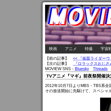
映画
アニメ
特撮
宇宙
【前の記事】
<< 『仮面ライダーウ
【次の記事】
『ロラックスおじさん
MOVIEW SNS：
Bluesky
Threads
TVアニメ『マギ』前夜祭開催決
2012年10月7日よりMBS・TBS
その放送開始に先駆けて、スペシャ