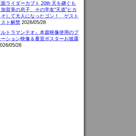
面ライダーカブト 20th 天を継ぐも
』加賀美の息子、その学友“天道”ヒカ
、そして大人になったゴン！ ゲスト
ャスト解禁
2026/05/28
ウルトラマンテオ』本篇映像使用のプ
モーション映像＆番宣ポスターお披露
026/05/26