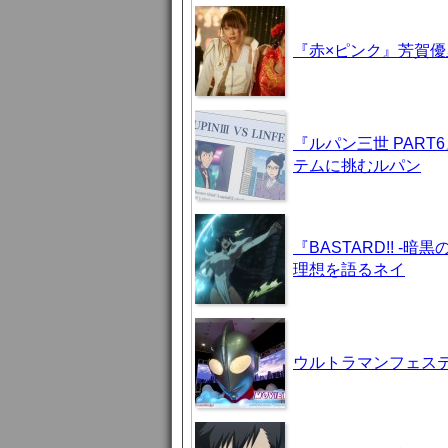
『赤×ピンク』芳賀
『ルパン三世 PAR
テムに挑むルパン
『BASTARD!! 
理想を語るネイ
ウルトラマンフェステ