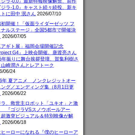
ジラ-0.0』最新特報映像解禁、前作
ジラ-1.0』キャスト続々続投、新キ
ストに田中 泯さん
2026/07/10
潟初開催！「仮面ライダーゼッツ フ
イナルステージ」全国5都市で開催決
！
2026/07/05
真アギト展」福岡会場開催記念
roject G4』上映会開催。唐渡亮さん
25年振りに舞台挨拶登壇、賀集利樹さ
、山崎潤さんとレアトーク
6/06/24
26年 夏アニメ ノンクレジットオー
ニング／エンディング集（8月1日更
）
2026/06/22
ジラ、救世主ロボット「ユキオ」と激
！ 『ゴジラVSスノウボールアー
』超激突ビジュアル＆特別映像が解
！
2026/06/18
はヒーローになれる『僕のヒーローア