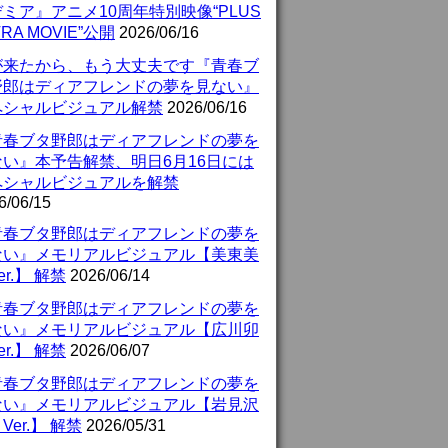
ミア』アニメ10周年特別映像“PLUS
TRA MOVIE”公開
2026/06/16
が来たから、もう大丈夫です『青春ブ
野郎はディアフレンドの夢を見ない』
ペシャルビジュアル解禁
2026/06/16
青春ブタ野郎はディアフレンドの夢を
ない』本予告解禁、明日6月16日には
ペシャルビジュアルを解禁
6/06/15
青春ブタ野郎はディアフレンドの夢を
ない』メモリアルビジュアル【美東美
er.】 解禁
2026/06/14
青春ブタ野郎はディアフレンドの夢を
ない』メモリアルビジュアル【広川卯
er.】 解禁
2026/06/07
青春ブタ野郎はディアフレンドの夢を
ない』メモリアルビジュアル【岩見沢
Ver.】 解禁
2026/05/31