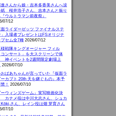
部進さんから娘・吉本多香美さんへ涙
手紙 桜井浩子さん、吉本さんと振り
る『ウルトラマン前夜祭』
6/07/12
仮面ライダーゼッツ ファイナルステ
ジ」入場者プレゼントはFSオリジナ
カプセム全7種
2026/07/12
王様戦隊キングオージャー フィル
・コンサート」を大スクリーンで体
！ 神イベントを2週間限定劇場上
！
2026/07/10
いおばあちゃんが言っていた『仮面ラ
ーカブト 20th 天を継ぐもの』本予
解禁！
2026/07/10
ダーウィンズゲーム』実写映画化決
！ カナメ役は中川大志さん、シュカ
Kōki,さん、レイン役は畑 芽育さん
6/07/10