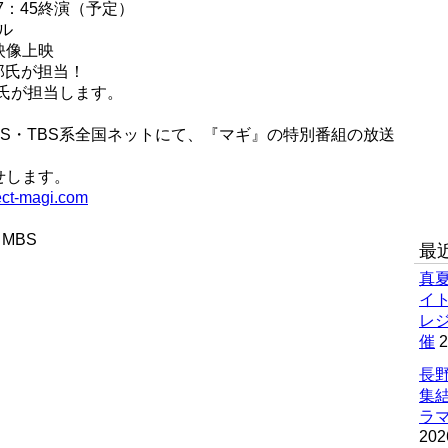
17：45終演（予定）
ル
映像上映
郎氏が担当！
氏が担当します。
、MBS・TBS系全国ネットにて、『マギ』の特別番組の放送
せします。
ct-magi.com
MBS
最
真
イ
レ
催
2
長野
集
ラマ
202