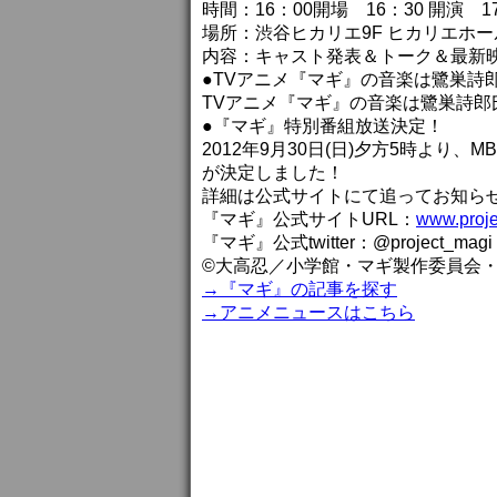
時間：16：00開場 16：30 開演 
場所：渋谷ヒカリエ9F ヒカリエホー
内容：キャスト発表＆トーク＆最新
●TVアニメ『マギ』の音楽は鷺巣詩
TVアニメ『マギ』の音楽は鷺巣詩郎
●『マギ』特別番組放送決定！
2012年9月30日(日)夕方5時より
が決定しました！
詳細は公式サイトにて追ってお知ら
『マギ』公式サイトURL：
www.proje
『マギ』公式twitter：@project_magi
©大高忍／小学館・マギ製作委員会・
→『マギ』の記事を探す
→アニメニュースはこちら