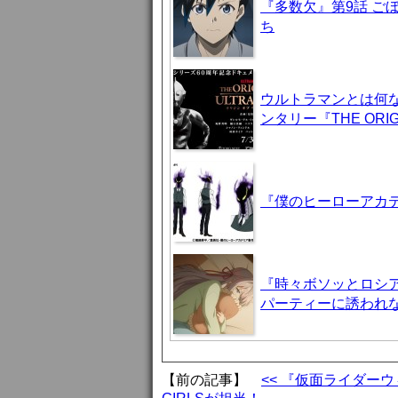
『多数欠』第9話 ご
ち
ウルトラマンとは何
ンタリー『THE ORIG
『僕のヒーローアカデ
『時々ボソッとロシア
パーティーに誘われ
【前の記事】
<< 『仮面ライダーウ