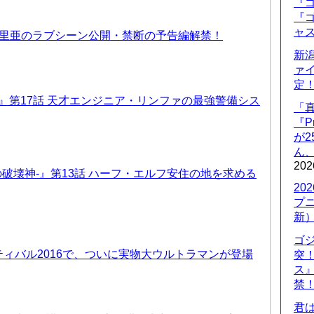
『ゴ
『ゴ
ャ
優里亜のラブシーン公開・禁断の予告編解禁！
新
ァ
定
T6』第17話 天才エンジニア・リンファの最強警備シス
「
『P
が
ん
202
-暗黒の破壊神-』第13話 ハーフ・エルフ安住の地を求める
20
プ
新
ゴ
ィバル2016で、ついに実物大ウルトラマンが登場
突
ス
禁
君