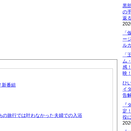
黒
の
返
202
「
ー
ル
「
ム
感
映
ひ
ニメ新番組
イダ
告
『
定
 あの旅行では叶わなかった夫婦での入浴
役に
202