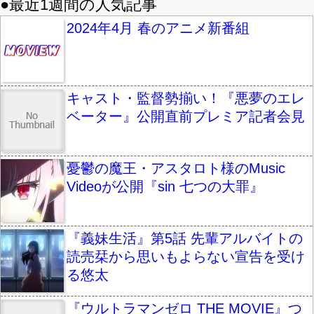
●最近1週間の人気記事
2024年4月 春のアニメ新番組
キャスト・監督勢揃い！『悪夢のエレ
ベーター』公開直前プレミア記者会見
憂鬱の魔王・アスタロト様のMusic
Videoが公開『sin 七つの大罪』
『義妹生活』第5話 先輩アルバイトの
読売栞から思いもよらない宣告を受け
る悠太
『ウルトラマンゼロ THE MOVIE』つ