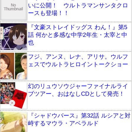
いに公開！ ウルトラマンサンタクロ
ースも登場！！
『文豪ストレイドッグス わん！』第5
話 何かと多感な中学2年生・太宰と中
也
フジ、アンヌ、レナ、アリサ。ウルフ
ェスでウルトラヒロイントークショー
幻のリュウソウジャーファイナルライ
ブツアー、おはなしCDとして発売！
『シャドウバース』第32話 ルシアと対
峙するマウラ・アベラルド