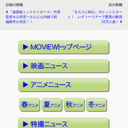
以前の投稿
次の投稿
『放課後ミッドナイターズ』竹清
『るろうに剣心』大ヒットスター
監督＆山寺宏一さんにも内緒で続
ト！ レディースデーで驚異の動員
編製作が決定！！
10万人超！