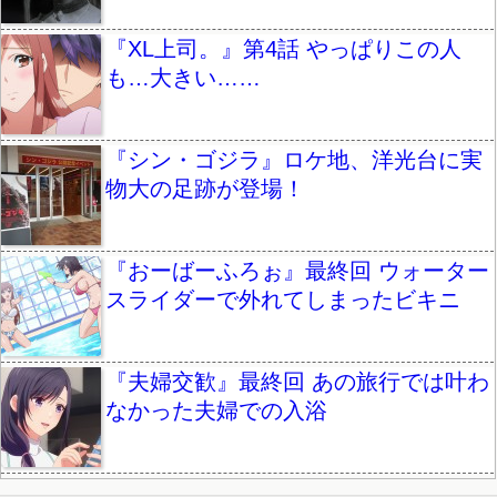
『XL上司。』第4話 やっぱりこの人
も…大きい……
『シン・ゴジラ』ロケ地、洋光台に実
物大の足跡が登場！
『おーばーふろぉ』最終回 ウォーター
スライダーで外れてしまったビキニ
『夫婦交歓』最終回 あの旅行では叶わ
なかった夫婦での入浴