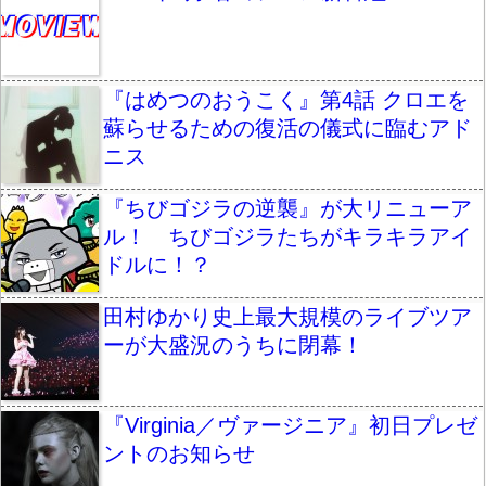
『はめつのおうこく』第4話 クロエを
蘇らせるための復活の儀式に臨むアド
ニス
『ちびゴジラの逆襲』が大リニューア
ル！ ちびゴジラたちがキラキラアイ
ドルに！？
田村ゆかり史上最大規模のライブツア
ーが大盛況のうちに閉幕！
『Virginia／ヴァージニア』初日プレゼ
ントのお知らせ