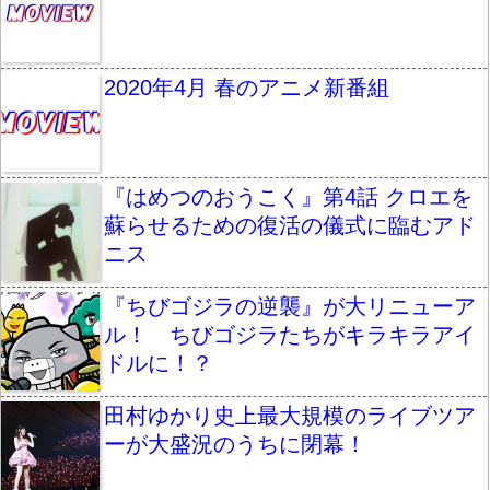
2020年4月 春のアニメ新番組
『はめつのおうこく』第4話 クロエを
蘇らせるための復活の儀式に臨むアド
ニス
『ちびゴジラの逆襲』が大リニューア
ル！ ちびゴジラたちがキラキラアイ
ドルに！？
田村ゆかり史上最大規模のライブツア
ーが大盛況のうちに閉幕！