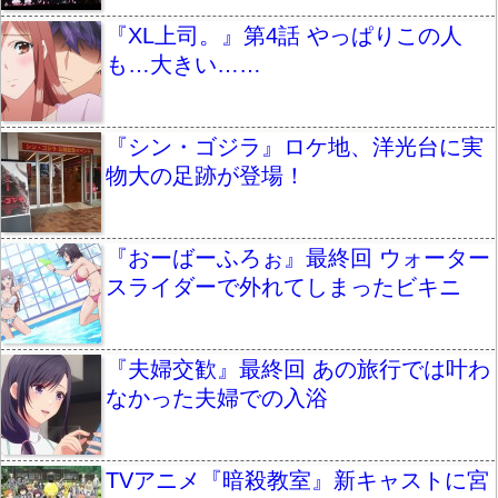
『XL上司。』第4話 やっぱりこの人
も…大きい……
『シン・ゴジラ』ロケ地、洋光台に実
物大の足跡が登場！
『おーばーふろぉ』最終回 ウォーター
スライダーで外れてしまったビキニ
『夫婦交歓』最終回 あの旅行では叶わ
なかった夫婦での入浴
TVアニメ『暗殺教室』新キャストに宮