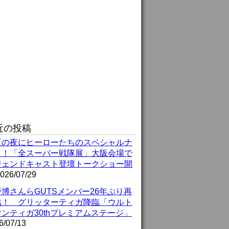
近の投稿
夏の夜にヒーローたちのスペシャルナ
ト！「全スーパー戦隊展」大阪会場で
ジェンドキャスト登壇トークショー開
026/07/29
博さんらGUTSメンバー26年ぶり再
結！ グリッターティガ降臨「ウルト
ンティガ30thプレミアムステージ」
6/07/13