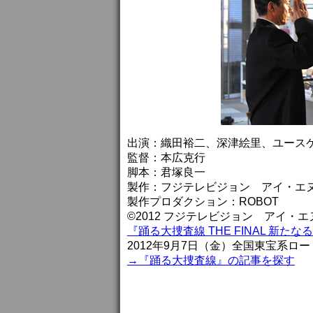
出演：織田裕二、深津絵里、ユース
監督：本広克行
脚本：君塚良一
製作：フジテレビジョン アイ・エ
製作プロダクション：ROBOT
©2012 フジテレビジョン アイ・
『踊る大捜査線 THE FINAL 新たな
2012年9月7日（金）全国東宝系ロ
→『踊る大捜査線』の記事を探す