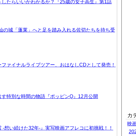
したらいいかわかるか？『25歳の女子高生』第1話
天仙の城「蓬莱」へと足を踏み入れる佐切たちを待ち受
ーファイナルライブツアー、おはなしCDとして発売！
す特別な時間の物語『ポッピンQ』12月公開
カ
映
 -想い続けた32年-』実写映画アフレコに初挑戦！！
2