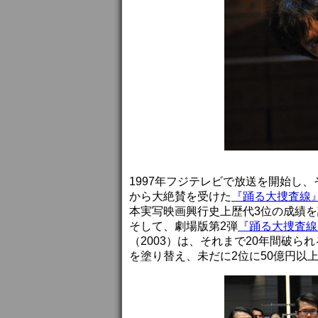
1997年フジテレビで放送を開始し
から大絶賛を受けた
『踊る大捜査線
本実写映画興行史上歴代3位の成績
そして、劇場版第2弾
『踊る大捜査線 
（2003）は、それまで20年間破
を塗り替え、未だに2位に50億円以