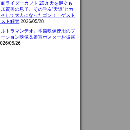
面ライダーカブト 20th 天を継ぐも
』加賀美の息子、その学友“天道”ヒカ
、そして大人になったゴン！ ゲスト
ャスト解禁
2026/05/28
ウルトラマンテオ』本篇映像使用のプ
モーション映像＆番宣ポスターお披露
026/05/26