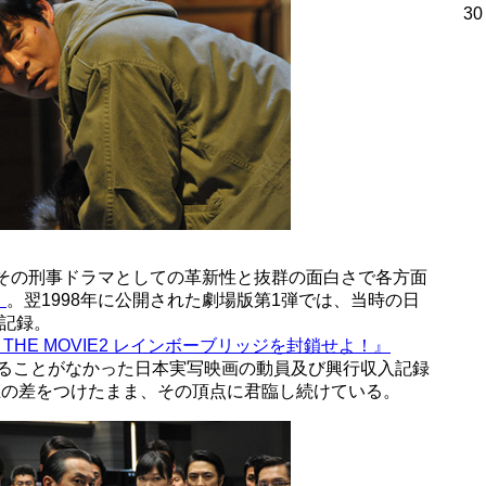
30
、その刑事ドラマとしての革新性と抜群の面白さで各方面
』
。翌1998年に公開された劇場版第1弾では、当時の日
を記録。
THE MOVIE2 レインボーブリッジを封鎖せよ！』
られることがなかった日本実写映画の動員及び興行収入記録
上の差をつけたまま、その頂点に君臨し続けている。