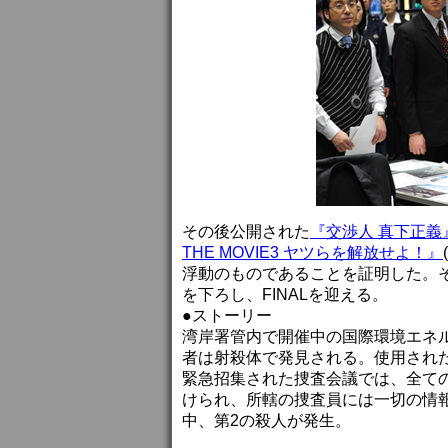
その後公開された
『交渉人 真下正義
THE MOVIE3 ヤツらを解放せよ！』
浮動のものであることを証明した。
を下ろし、FINALを迎える。
●ストーリー
湾岸署管内で開催中の国際環境エネ
者は射殺体で発見される。使用され
緊急招集された捜査会議では、全て
けられ、所轄の捜査員には一切の情
中、第2の殺人が発生。