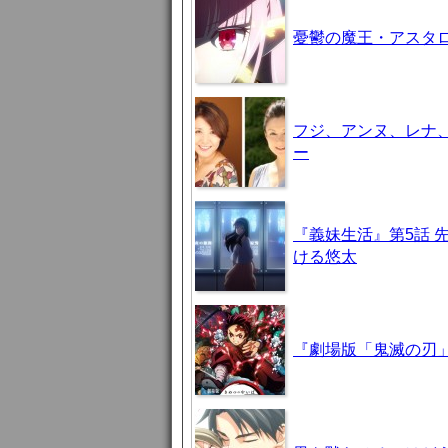
憂鬱の魔王・アスタロト様
フジ、アンヌ、レナ
ー
『義妹生活』第5話 
ける悠太
『劇場版「鬼滅の刃」