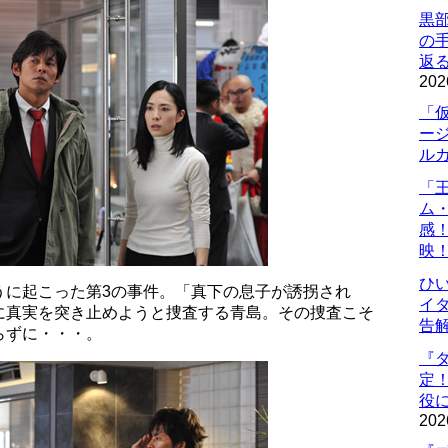
黒
の
返
202
「
ー
ル
「
ム
感
映
ひ
うに起こった第3の事件。「真下の息子が誘拐され
イダ
に真実を突き止めようと捜査する青島。その捜査こそ
告
らずに・・・。
『
定
役に
202