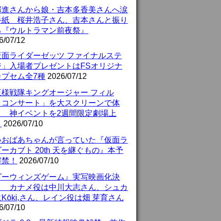
部進さんから娘・吉本多香美さんへ涙
手紙 桜井浩子さん、吉本さんと振り
る『ウルトラマン前夜祭』
6/07/12
仮面ライダーゼッツ ファイナルステ
ジ」入場者プレゼントはFSオリジナ
カプセム全7種
2026/07/12
王様戦隊キングオージャー フィル
・コンサート」を大スクリーンで体
！ 神イベントを2週間限定劇場上
！
2026/07/10
いおばあちゃんが言っていた『仮面ラ
ーカブト 20th 天を継ぐもの』本予
解禁！
2026/07/10
ダーウィンズゲーム』実写映画化決
！ カナメ役は中川大志さん、シュカ
Kōki,さん、レイン役は畑 芽育さん
6/07/10