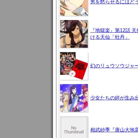
男を黙らせるにはどう
『地獄楽』第12話 
ける天仙「牡丹」
幻のリュウソウジャ
少女たちの絆が生み出
相武紗季『唐山大地震