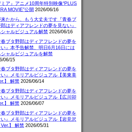
ミア』アニメ10周年特別映像“PLUS
TRA MOVIE”公開
2026/06/16
が来たから、もう大丈夫です『青春ブ
野郎はディアフレンドの夢を見ない』
ペシャルビジュアル解禁
2026/06/16
青春ブタ野郎はディアフレンドの夢を
ない』本予告解禁、明日6月16日には
ペシャルビジュアルを解禁
6/06/15
青春ブタ野郎はディアフレンドの夢を
ない』メモリアルビジュアル【美東美
er.】 解禁
2026/06/14
青春ブタ野郎はディアフレンドの夢を
ない』メモリアルビジュアル【広川卯
er.】 解禁
2026/06/07
青春ブタ野郎はディアフレンドの夢を
ない』メモリアルビジュアル【岩見沢
Ver.】 解禁
2026/05/31