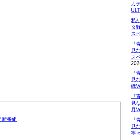
カデ
UL
私
タ
ス
『
見
ス
202
『
見
織V
『
見
月V
ニメ新番組
『
見
寧々