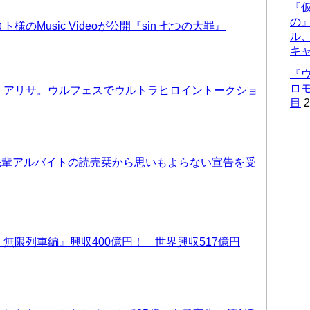
『仮
の
のMusic Videoが公開『sin 七つの大罪』
ル
キ
『
ロ
、アリサ。ウルフェスでウルトラヒロイントークショ
目
2
先輩アルバイトの読売栞から思いもよらない宣告を受
無限列車編』興収400億円！ 世界興収517億円