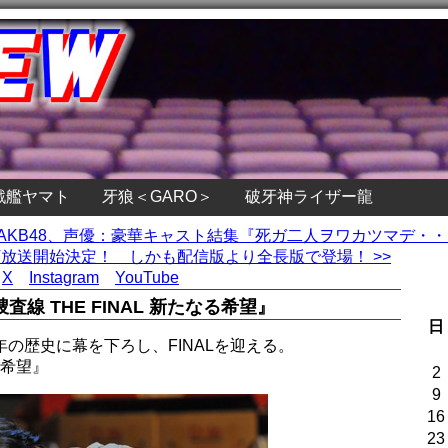
戦艦ヤマト
牙狼＜GARO＞
破牙神ライザー龍
、AKB48、声優：豪華キャスト結集『死ガ二人ヲワカツマデ・
V放送開始決定！ しかも配信版より全長版で登場！ >>
X
Instagram
YouTube
 THE FINAL 新たなる希望』
日
の歴史に幕を下ろし、FINALを迎える。
る希望』
2
9
16
23