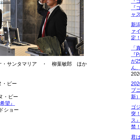
『ゴ
『ゴ
ャ
新
ァ
定
「
『P
が
ケ・サンタマリア ・ 柳葉敏郎 ほか
ん
202
ヌ・ピー
20
プ
エヌ・ピー
新
る希望』
ゴ
ードショー
突
ス
禁
君