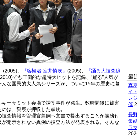
』
(2005)、
『容疑者 室井慎次』
(2005)、
『踊る大捜査線
最
(2010)でも圧倒的な超特大ヒットを記録、“踊る”人気が
そんな国民的大人気シリーズが、ついに15年の歴史に幕
真
イ
レ
ルギーサミット会場で誘拐事件が発生。数時間後に被害
催
2
たのは、警察が押収した拳銃。
長野
の捜査情報を管理官鳥飼へ文書で提出することが義務付
集
報が開示されない異例の捜査方法が発表される。そんな
ラマ
202