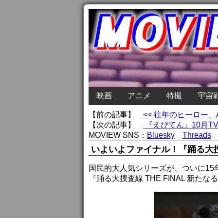
映画
アニメ
特撮
宇宙
【前の記事】
<< 往年のヒーロー
【次の記事】
『えびてん』10月T
MOVIEW SNS：
Bluesky
Threads
いよいよファイナル！『踊る大捜査線
国民的大人気シリーズが、ついに15年
『踊る大捜査線 THE FINAL 新たな