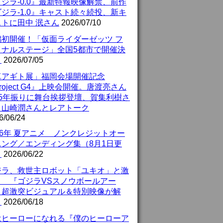
ジラ-0.0』最新特報映像解禁、前作
ジラ-1.0』キャスト続々続投、新キ
ストに田中 泯さん
2026/07/10
潟初開催！「仮面ライダーゼッツ フ
イナルステージ」全国5都市で開催決
！
2026/07/05
真アギト展」福岡会場開催記念
roject G4』上映会開催。唐渡亮さん
25年振りに舞台挨拶登壇、賀集利樹さ
、山崎潤さんとレアトーク
6/06/24
26年 夏アニメ ノンクレジットオー
ニング／エンディング集（8月1日更
）
2026/06/22
ジラ、救世主ロボット「ユキオ」と激
！ 『ゴジラVSスノウボールアー
』超激突ビジュアル＆特別映像が解
！
2026/06/18
はヒーローになれる『僕のヒーローア