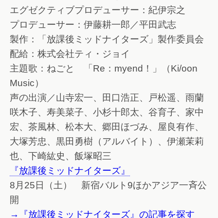
エグゼクティブプロデューサー：紀伊宗之
プロデューサー：伊藤耕一郎／平田武志
製作：「放課後ミッドナイターズ」製作委員会
配給：株式会社ティ・ジョイ
主題歌：ねごと 「Re：myend！」（Ki/oon
Music）
声の出演／山寺宏一、田口浩正、戸松遥、雨蘭
咲木子、寿美菜子、小杉十郎太、谷育子、家中
宏、茶風林、松本大、郷田ほづみ、屋良有作、
大塚芳忠、黒田勇樹（アルバイト）、伊瀬茉莉
也、下崎紘史、飯塚昭三
『放課後ミッドナイターズ』
8月25日（土） 新宿バルト9ほかアジア一斉公
開
→『放課後ミッドナイターズ』の記事を探す