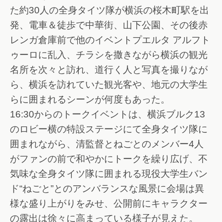
た約30人の全身タイツ隊が横浜の桜木町駅を出
発、電車＆徒歩で中華街、山下公園、その後赤
レンガ倉庫前で他のイベントプエルタ アルフト
ゥーロに乱入、チラシを撒きながら横浜の観光
名所を次々と訪れ、道行く人と写真を撮りなが
ら、横浜を訪れていた観光客や、地元の大学生
らに囲まれるシーンが何度もあった。
16:30からのトークイベントは、横浜ブルク13
のロビー横の特設ステージにて全身タイツ隊に
囲まれながら、清監督とねごとのメンバー4人
がファンの前で和やかにトークを繰り広げ、不
気味な全身タイツ隊に囲まれる現役大学生バン
ド“ねごと”とのアンバランスな風景に会場は異
様な盛り上がりをみせ、公開前にキャラクター
の露出は徐々に高まっている様子が見えた。