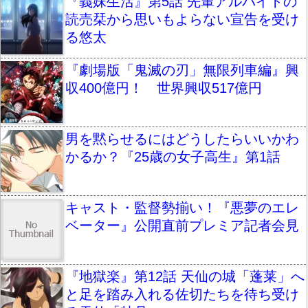
『義妹生活』第5話 先輩アルバイトの
読売栞から思いもよらない宣告を受け
る悠太
『劇場版「鬼滅の刃」無限列車編』興
収400億円！ 世界興収517億円
男を黙らせるにはどうしたらいいかわ
かるか？『25歳の女子高生』第1話
キャスト・監督勢揃い！『悪夢のエレ
ベーター』公開直前プレミア記者会見
『地獄楽』第12話 天仙の城「蓬莱」へ
と足を踏み入れる佐切たちを待ち受け