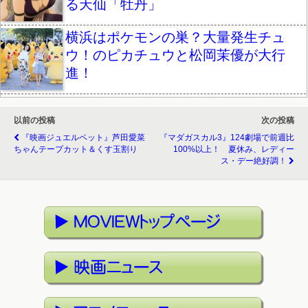
る天仙「牡丹」
横浜はポケモンの巣？大量発生チュ
ウ！のピカチュウと松岡茉優が大行
進！
以前の投稿
次の投稿
『映画ジュエルペット』芦田愛菜
『マダガスカル3』124劇場で前週比
ちゃんテープカット＆くす玉割り
100%以上！ 夏休み、レディー
ス・デー絶好調！