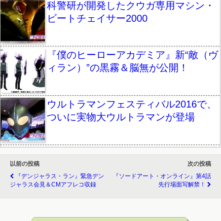
科警研が開発したクウガ専用マシン・
ビートチェイサー2000
『僕のヒーローアカデミア』新“敵（ヴ
ィラン）”の黒霧＆脳無が公開！
ウルトラマンフェスティバル2016で、
ついに実物大ウルトラマンが登場
以前の投稿
次の投稿
『デンジャラス・ラン』緊急デン
『ソードアート・オンライン』第4話
ジャラス会見＆CMアフレコ収録
先行場面写解禁！