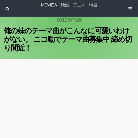
MOVIEW｜映画・アニメ・特撮
2012/07/26
俺の妹のテーマ曲がこんなに可愛いわけ
がない。 ニコ動でテーマ曲募集中 締め切
り間近！