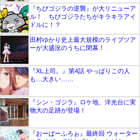
『ちびゴジラの逆襲』が大リニューア
ル！ ちびゴジラたちがキラキラアイ
ドルに！？
田村ゆかり史上最大規模のライブツア
ーが大盛況のうちに閉幕！
『XL上司。』第4話 やっぱりこの人
も…大きい……
『シン・ゴジラ』ロケ地、洋光台に実
物大の足跡が登場！
『おーばーふろぉ』最終回 ウォーター