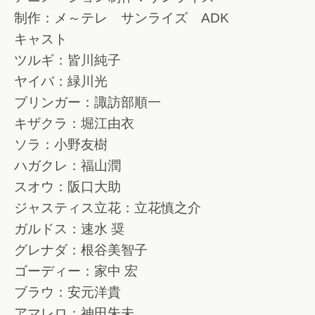
制作：メ～テレ サンライズ ADK
キャスト
ツルギ：皆川純子
ヤイバ：緑川光
ブリンガー：諏訪部順一
キザクラ：堀江由衣
ソラ：小野友樹
ハガクレ：福山潤
スオウ：阪口大助
ジャスティス立花：立花慎之介
ガルドス：速水 奨
グレナダ：根谷美智子
ゴーディー：家中 宏
ブラウ：安元洋貴
アマレロ：神田朱未