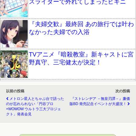
スライダーで外れてしまったビキニ
『夫婦交歓』最終回 あの旅行では叶わ
なかった夫婦での入浴
TVアニメ『暗殺教室』新キャストに宮
野真守、三宅健太が決定！
以前の投稿
次の投稿
メトロン星人とちゃぶ台で語った
『ストレンヂア －無皇刃譚－』廉価
のが忘れられない「円谷プロ
版BD 発売記念イベントが大盛況！
×WOWOW ウルトラ三大プロジェ
クト」発表会見