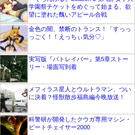
学園祭チケットをめぐって始まる、欲
望に塗れた醜いアピール合戦
金色の闇、禁断のトランス！「すっっ
っごく！！えっちぃ気分♡」
実写版『パトレイバー』第5章ストー
リー・場面写到着
メフィラス星人とウルトラマン、つい
に決着？怪獣散歩福島編今晩放送！
科警研が開発したクウガ専用マシン・
ビートチェイサー2000