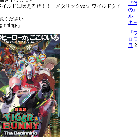
『仮
イルドに吠えるぜ！！ メタリックver』ワイルドタイ
の
ル
覧ください。
キ
inning-』
『
ロ
目
2