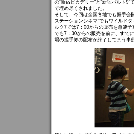
の“新宿ピカデリー”と“新宿バルト9
で埋め尽くされました。
そして、今回は全国各地でも握手会開
ステーションシネマ”でもワイルドタ
ルク7では7：00からの販売を急遽
でも7：30からの販売を前に、すでに
場の握手券の配布が終了してまう事