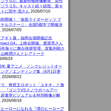
ジラ-0.0』最新特報映像解禁、前作
ジラ-1.0』キャスト続々続投、新キ
ストに田中 泯さん
2026/07/10
潟初開催！「仮面ライダーゼッツ フ
イナルステージ」全国5都市で開催決
！
2026/07/05
真アギト展」福岡会場開催記念
roject G4』上映会開催。唐渡亮さん
25年振りに舞台挨拶登壇、賀集利樹さ
、山崎潤さんとレアトーク
6/06/24
26年 夏アニメ ノンクレジットオー
ニング／エンディング集（8月1日更
）
2026/06/22
ジラ、救世主ロボット「ユキオ」と激
！ 『ゴジラVSスノウボールアー
』超激突ビジュアル＆特別映像が解
！
2026/06/18
はヒーローになれる『僕のヒーローア