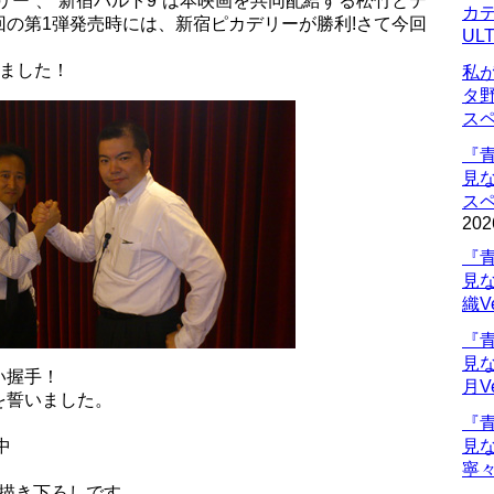
リー”、“新宿バルト9”は本映画を共同配給する松竹とテ
カデ
の第1弾発売時には、新宿ピカデリーが勝利!さて今回
UL
しました！
私
タ
ス
『
見
ス
202
『
見
織V
『
見
い握手！
月V
を誓いました。
『
中
見
寧々
も描き下ろしです