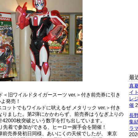
最
真
イ
＜旧ワイルドタイガースーツ ver.＞付き前売券に引き
レ
いよ発売！
催
2
ットでもワイルドに吠えるぜ メタリック ver.＞付き
なりました。第2弾にかかわらず、前売券はうなぎ上りの
長野
計42000枚突破という数字を打ち出しています。
集
より先着で参加ができる、ヒーロー握手会を開催！
ラマ
弾前売券発初日同様、あいにくの天候でしたが、 東京
202