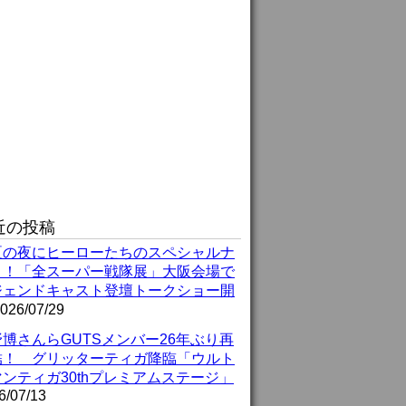
近の投稿
夏の夜にヒーローたちのスペシャルナ
ト！「全スーパー戦隊展」大阪会場で
ジェンドキャスト登壇トークショー開
026/07/29
博さんらGUTSメンバー26年ぶり再
結！ グリッターティガ降臨「ウルト
ンティガ30thプレミアムステージ」
6/07/13