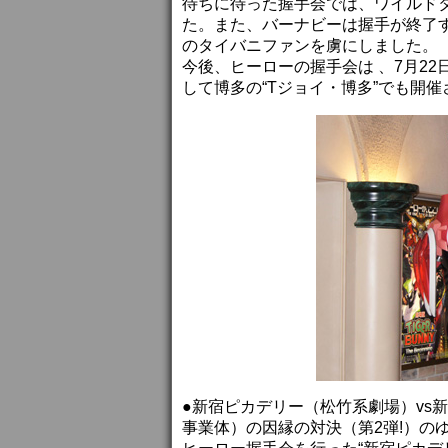
待ちに待った握手会では、ワイルド
た。また、バーナビーは握手が終了
のタイバニファンを虜にしました。
今後、ヒーローの握手会は 、7月22
して博多の“Tジョイ・博多”でも開催
●新宿ピカデリー（松竹系劇場）vs
事業体）の因縁の対決（第2弾!）の