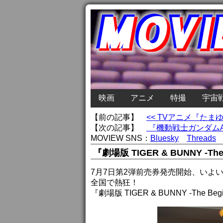
映画
アニメ
特撮
宇宙
【前の記事】
<< TVアニメ『たま
【次の記事】
『機動戦士ガンダムAG
MOVIEW SNS：
Bluesky
Threads
『劇場版 TIGER & BUNNY -T
7月7日第2弾前売券発売開始、いよいよ
全国で熱狂！
『劇場版 TIGER & BUNNY -The