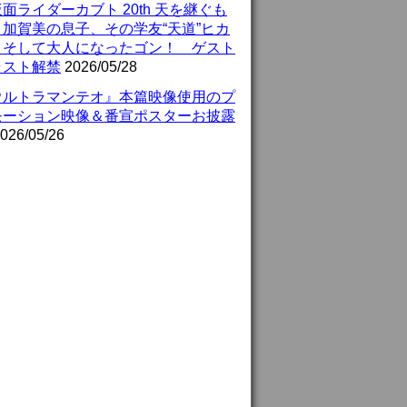
面ライダーカブト 20th 天を継ぐも
』加賀美の息子、その学友“天道”ヒカ
、そして大人になったゴン！ ゲスト
ャスト解禁
2026/05/28
ウルトラマンテオ』本篇映像使用のプ
モーション映像＆番宣ポスターお披露
026/05/26