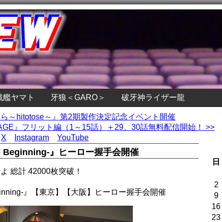
戦艦ヤマト
牙狼＜GARO＞
破牙神ライザー龍
ゆら～hitotose～』第2期製作決定記念イベント開催
E』フリット編（1～15話）＋29、30話無料配信開始！ >>
X
Instagram
YouTube
he Beginning-』ヒーロー握手会開催
日
 総計 42000枚突破！
2
 Beginning-』【東京】【大阪】ヒーロー握手会開催
9
16
23