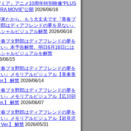
ミア』アニメ10周年特別映像“PLUS
TRA MOVIE”公開
2026/06/16
が来たから、もう大丈夫です『青春ブ
野郎はディアフレンドの夢を見ない』
ペシャルビジュアル解禁
2026/06/16
青春ブタ野郎はディアフレンドの夢を
ない』本予告解禁、明日6月16日には
ペシャルビジュアルを解禁
6/06/15
青春ブタ野郎はディアフレンドの夢を
ない』メモリアルビジュアル【美東美
er.】 解禁
2026/06/14
青春ブタ野郎はディアフレンドの夢を
ない』メモリアルビジュアル【広川卯
er.】 解禁
2026/06/07
青春ブタ野郎はディアフレンドの夢を
ない』メモリアルビジュアル【岩見沢
Ver.】 解禁
2026/05/31