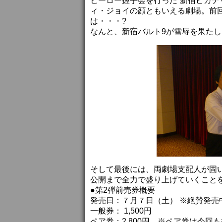
ヒーロー握手会を行った“新宿ピカデ
ィ・ジョイの顔ともいえる劇場。前回
は・・・?
なんと、新宿バルト9が雪辱を果た
そして最後には、両劇場支配人が固
公開まで全力で盛り上げていくこと
●第2弾前売券概要
発売日：７月７日（土） ※絶賛発売
一般券： 1,500円
ペア券：2,800円 ※ペア券は今回