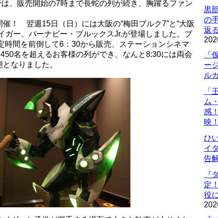
”では、販売開始の7時まで長蛇の列が続き、胸躍るファン
黒
の
催！ 翌週15日（日）には大阪の“梅田ブルク7”と“大阪
返
イガー、バーナビー・ブルックスJr.が登場しました。ブ
202
予定時間を前倒して6：30から販売、ステーションシネマ
450名を超えるお客様の列ができ、なんと8:30には両会
「
態となりました。
ー
ル
「
ム
感
映
ひ
イダ
告
『
定
役に
202