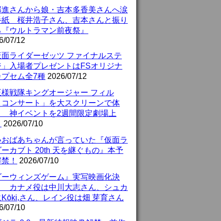
部進さんから娘・吉本多香美さんへ涙
手紙 桜井浩子さん、吉本さんと振り
る『ウルトラマン前夜祭』
6/07/12
仮面ライダーゼッツ ファイナルステ
ジ」入場者プレゼントはFSオリジナ
カプセム全7種
2026/07/12
王様戦隊キングオージャー フィル
・コンサート」を大スクリーンで体
！ 神イベントを2週間限定劇場上
！
2026/07/10
いおばあちゃんが言っていた『仮面ラ
ーカブト 20th 天を継ぐもの』本予
解禁！
2026/07/10
ダーウィンズゲーム』実写映画化決
！ カナメ役は中川大志さん、シュカ
Kōki,さん、レイン役は畑 芽育さん
6/07/10