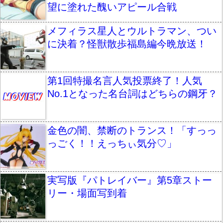
望に塗れた醜いアピール合戦
メフィラス星人とウルトラマン、つい
に決着？怪獣散歩福島編今晩放送！
第1回特撮名言人気投票終了！人気
No.1となった名台詞はどちらの鋼牙？
金色の闇、禁断のトランス！「すっっ
っごく！！えっちぃ気分♡」
実写版『パトレイバー』第5章ストー
リー・場面写到着