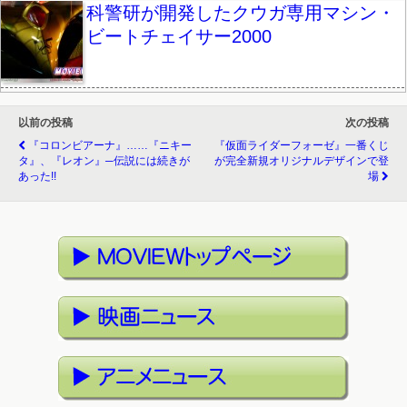
科警研が開発したクウガ専用マシン・
ビートチェイサー2000
以前の投稿
次の投稿
『コロンビアーナ』……『ニキー
『仮面ライダーフォーゼ』一番くじ
タ』、『レオン』─伝説には続きが
が完全新規オリジナルデザインで登
あった!!
場