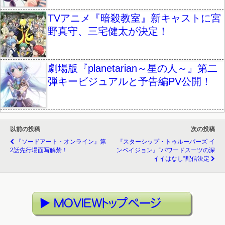
TVアニメ『暗殺教室』新キャストに宮
野真守、三宅健太が決定！
劇場版『planetarian～星の人～』第二
弾キービジュアルと予告編PV公開！
以前の投稿
次の投稿
『ソードアート・オンライン』第
『スターシップ・トゥルーパーズ イ
2話先行場面写解禁！
ンベイジョン』“パワードスーツの深
イイはなし”配信決定