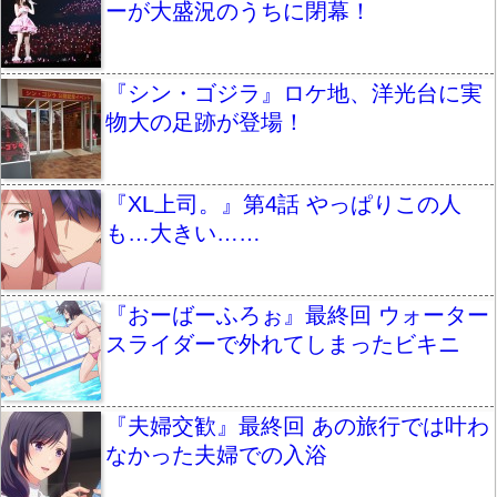
ーが大盛況のうちに閉幕！
『シン・ゴジラ』ロケ地、洋光台に実
物大の足跡が登場！
『XL上司。』第4話 やっぱりこの人
も…大きい……
『おーばーふろぉ』最終回 ウォーター
スライダーで外れてしまったビキニ
『夫婦交歓』最終回 あの旅行では叶わ
なかった夫婦での入浴