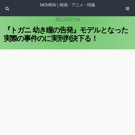
MOVIEW｜映画・アニメ・特撮
2012/07/14
『トガニ 幼き瞳の告発』モデルとなった
実際の事件のに実刑判決下る！