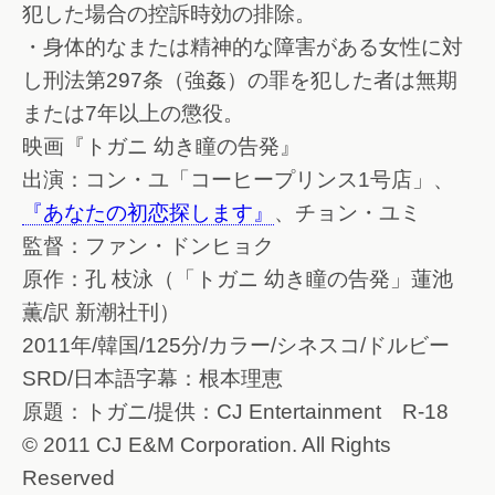
犯した場合の控訴時効の排除。
・身体的なまたは精神的な障害がある女性に対
し刑法第297条（強姦）の罪を犯した者は無期
または7年以上の懲役。
映画『トガニ 幼き瞳の告発』
出演：コン・ユ「コーヒープリンス1号店」、
『あなたの初恋探します』
、チョン・ユミ
監督：ファン・ドンヒョク
原作：孔 枝泳（「トガニ 幼き瞳の告発」蓮池
薫/訳 新潮社刊）
2011年/韓国/125分/カラー/シネスコ/ドルビー
SRD/日本語字幕：根本理恵
原題：トガニ/提供：CJ Entertainment R-18
© 2011 CJ E&M Corporation. All Rights
Reserved