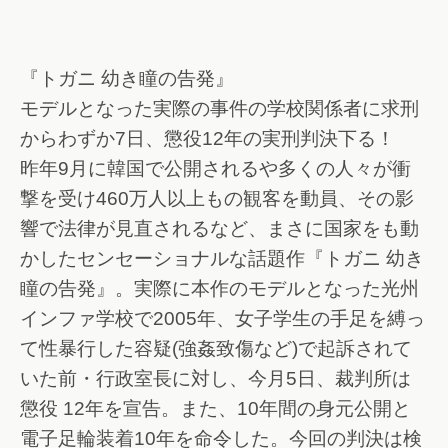
『トガニ 幼き瞳の告発』
モデルとなった実際の事件の学校関係者に求刑
からわずか7日、懲役12年の実刑判決下る！
昨年9月に韓国で公開されるや多くの人々が衝
撃を受け460万人以上もの観客を動員、その影
響で法律が見直されるなど、まさに国家をも動
かしたセンセーショナルな話題作『トガニ 幼き
瞳の告発』。実際に本作のモデルとなった光州
インファ学校で2005年、女子学生の手足を縛っ
て性暴行した容疑(強姦致傷など)で起訴されて
いた前・行政室長に対し、今月5日、裁判所は
懲役 12年を宣告。また、10年間の身元公開と
電子足輪装着10年を命令した。今回の判決は検