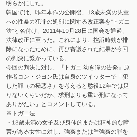
明らかにした。
韓国では、昨年本作の公開後、13歳未満の児童
への性暴力犯罪の処罰に関する改正案を“トガニ
法”と名付け、2011年10月28日に国会を通過、
法律改正に至った。これにより、控訴時効が排
除になったために、再び審議された結果が今回
の判決に繋がっている。
今回の判決に対し、『トガニ 幼き瞳の告発』原
作者コン・ジヨン氏は自身のツイッターで「犯
した罪（の極悪さ）を考えると懲役12年では足
りないくらいだが、求刑よりも重い刑になって
ありがたい」とコメントしている。
※トガニ法
・13歳未満の女子及び身体的または精神的な障
害がある女性に対し、強姦または準強姦の罪を