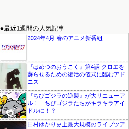
●最近1週間の人気記事
2024年4月 春のアニメ新番組
『はめつのおうこく』第4話 クロエを
蘇らせるための復活の儀式に臨むアド
ニス
『ちびゴジラの逆襲』が大リニューア
ル！ ちびゴジラたちがキラキラアイ
ドルに！？
田村ゆかり史上最大規模のライブツア