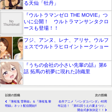
る天仙「牡丹」
『ウルトラマンゼロ THE MOVIE』つ
いに公開！ ウルトラマンサンタクロ
ースも登場！！
フジ、アンヌ、レナ、アリサ。ウルフ
ェスでウルトラヒロイントークショー
『うちの会社の小さい先輩の話』第6
話 拓馬の初夢に現れた詩織里
以前の投稿
次の投稿
『薄桜鬼 雪華録』＆『薄桜鬼 黎
名作アニメ『パンダコパンダ』40周
明録』ネット配信開始!!
年記念！ 「第61回うえの夏まつり」
開会式参加決定！！