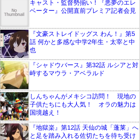
キャスト・監督勢揃い！『悪夢のエレ
ベーター』公開直前プレミア記者会見
『文豪ストレイドッグス わん！』第5
話 何かと多感な中学2年生・太宰と中
也
『シャドウバース』第32話 ルシアと対
峙するマウラ・アベラルド
しんちゃんがメキシコ訪問！ 現地の
子供たちにも大人気！ オラの魅力は
国境越え！
『地獄楽』第12話 天仙の城「蓬莱」へ
と足を踏み入れる佐切たちを待ち受け