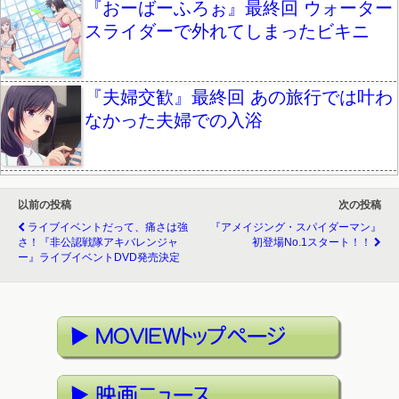
『おーばーふろぉ』最終回 ウォーター
スライダーで外れてしまったビキニ
『夫婦交歓』最終回 あの旅行では叶わ
なかった夫婦での入浴
以前の投稿
次の投稿
ライブイベントだって、痛さは強
『アメイジング・スパイダーマン』
さ！『非公認戦隊アキバレンジャ
初登場No.1スタート！！
ー』ライブイベントDVD発売決定