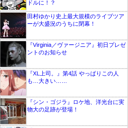
ドルに！？
田村ゆかり史上最大規模のライブツア
ーが大盛況のうちに閉幕！
『Virginia／ヴァージニア』初日プレゼ
ントのお知らせ
『XL上司。』第4話 やっぱりこの人
も…大きい……
『シン・ゴジラ』ロケ地、洋光台に実
物大の足跡が登場！