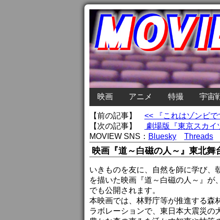
映画
アニメ
特撮
宇宙
【前の記事】
<< 『これはゾンビ
【次の記事】
劇場版『東京スカイツ
MOVIEW SNS：
Bluesky
Threads
映画『道～白磁の人～』東北舞
いきものを友に、自然を師に学び、
を描いた映画『道～白磁の人～』が、
でも公開されます。
本映画では、林野庁等が推進する森
ラボレーションで、東日本大震災の大