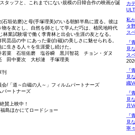
人スタッフと、これまでにない規模の日韓合作の映画が誕
カデ
UL
私
教(石垣佑磨)と母(手塚理美)のいる朝鮮半島に渡る。彼は
タ
き物を友とし、自然を師として学んだ巧は、植民地時代
ス
同じ林業試験場で働く李青林と出会い生涯の友となる。
民芸品の中 にあった壷(白磁)の美しさに魅せられる。
『
地に生きる人々を生涯愛し続けた。
見
井若菜 石垣佑磨 塩谷瞬 黒川智花 チョン・ダヌ
ス
亮 田中要次 大杉漣 手塚理美
202
『
庫刊
見
織V
員会/「道～白磁の人～」フィルムパートナーズ
ムパートナーズ
『
見
、絶賛上映中！
月V
、福島ほかにてロードショー
『
見
寧々