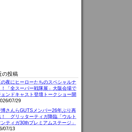
近の投稿
夏の夜にヒーローたちのスペシャルナ
ト！「全スーパー戦隊展」大阪会場で
ジェンドキャスト登壇トークショー開
026/07/29
博さんらGUTSメンバー26年ぶり再
結！ グリッターティガ降臨「ウルト
ンティガ30thプレミアムステージ」
6/07/13