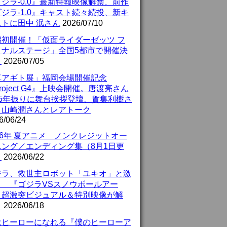
ジラ-0.0』最新特報映像解禁、前作
ジラ-1.0』キャスト続々続投、新キ
ストに田中 泯さん
2026/07/10
潟初開催！「仮面ライダーゼッツ フ
イナルステージ」全国5都市で開催決
！
2026/07/05
真アギト展」福岡会場開催記念
roject G4』上映会開催。唐渡亮さん
25年振りに舞台挨拶登壇、賀集利樹さ
、山崎潤さんとレアトーク
6/06/24
26年 夏アニメ ノンクレジットオー
ニング／エンディング集（8月1日更
）
2026/06/22
ジラ、救世主ロボット「ユキオ」と激
！ 『ゴジラVSスノウボールアー
』超激突ビジュアル＆特別映像が解
！
2026/06/18
はヒーローになれる『僕のヒーローア