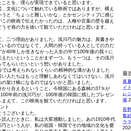
たことを、僕らが実現できていると思います。
芸、文化について触れている映画ではありますが、構え
いうと「ちょっと難しいかな」とかセンシティブに感じ
がこの映画で伝えたかったのは、人種や言葉の壁を越え
どうぞ肩の力を抜いて観ていただければと思います。
て、二つ理由がありました。浅川巧の魅力は、肩書きや
ているのではなくて、人間の持っている人としての力だ
か40年しか生きなかった人生の中で100年後の我々に
伝えたいということがまず一つ。もう一つは、その浅川
ってもらいたいという想いがありました。
は今では考えられないくらいの精神的な溝がありました
最
若い人たちはもっと理解しあわなくてはいけない。浅川
真
めの架け橋になるのではないかと思いました。
イ
分かり合えるということ。今韓国にある森林の37％が
レ
100年前の浅川巧が、100年後の韓国に残したプレゼン
催
2
ふまえて、この映画を観ていただければと思います。
メント
長野
とうございました。
集
読んだときに、私は大変感動しました。あの1910年代
ラマ
川巧という人が、私の祖国・韓国でその地域の文化を愛
202