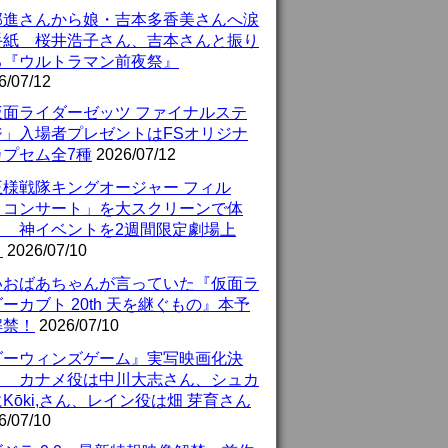
部進さんから娘・吉本多香美さんへ涙
手紙 桜井浩子さん、吉本さんと振り
る『ウルトラマン前夜祭』
6/07/12
仮面ライダーゼッツ ファイナルステ
ジ」入場者プレゼントはFSオリジナ
カプセム全7種
2026/07/12
王様戦隊キングオージャー フィル
・コンサート」を大スクリーンで体
！ 神イベントを2週間限定劇場上
！
2026/07/10
いおばあちゃんが言っていた『仮面ラ
ーカブト 20th 天を継ぐもの』本予
解禁！
2026/07/10
ダーウィンズゲーム』実写映画化決
！ カナメ役は中川大志さん、シュカ
Kōki,さん、レイン役は畑 芽育さん
6/07/10