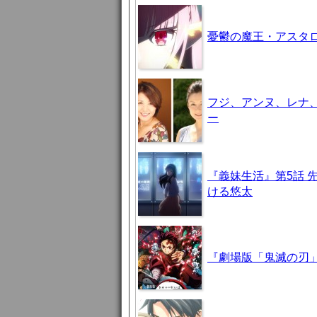
憂鬱の魔王・アスタロト様
フジ、アンヌ、レナ
ー
『義妹生活』第5話 
ける悠太
『劇場版「鬼滅の刃」