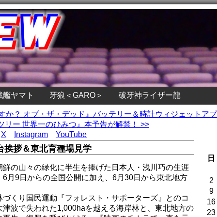
戦艦ヤマト
牙狼＜GARO＞
破牙神ライザー龍
ですか？ オブ・ザ・デッド』バッテリー＆時計ウィジェットア
リー 世界一のひみつ』本予告が解禁！ >>
X
Instagram
YouTube
台挨拶＆東北育種場見学
日
朝鮮の山々の緑化に半生を捧げた日本人・浅川巧の生涯
6月9日からの全国公開に加え、6月30日から東北地方
2
9
林づくり国民運動『フォレスト・サポーターズ』とのコ
16
津波で失われた1,000haを越える海岸林と、東北地方の
23