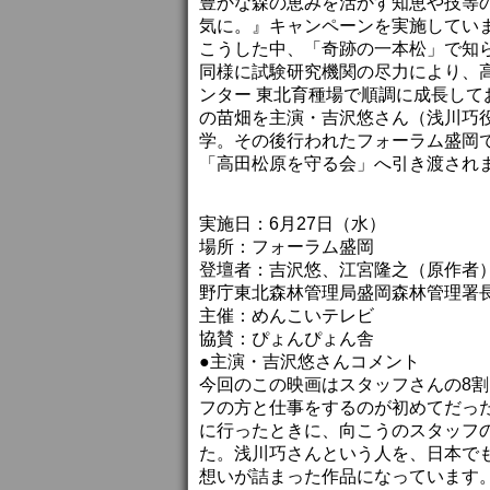
豊かな森の恵みを活かす知恵や技等
気に。』キャンペーンを実施してい
こうした中、「奇跡の一本松」で知
同様に試験研究機関の尽力により、
ンター 東北育種場で順調に成長して
の苗畑を主演・吉沢悠さん（浅川巧
学。その後行われたフォーラム盛岡
「高田松原を守る会」へ引き渡され
実施日：6月27日（水）
場所：フォーラム盛岡
登壇者：吉沢悠、江宮隆之（原作者
野庁東北森林管理局盛岡森林管理署
主催：めんこいテレビ
協賛：ぴょんぴょん舎
●主演・吉沢悠さんコメント
今回のこの映画はスタッフさんの8
フの方と仕事をするのが初めてだっ
に行ったときに、向こうのスタッフ
た。浅川巧さんという人を、日本で
想いが詰まった作品になっています。