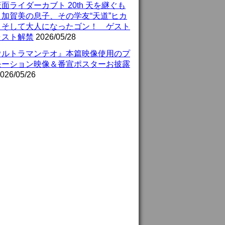
面ライダーカブト 20th 天を継ぐも
』加賀美の息子、その学友“天道”ヒカ
、そして大人になったゴン！ ゲスト
ャスト解禁
2026/05/28
ウルトラマンテオ』本篇映像使用のプ
モーション映像＆番宣ポスターお披露
026/05/26