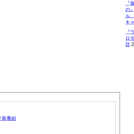
『仮
の
ル
キ
『
ロ
目
2
ニメ新番組