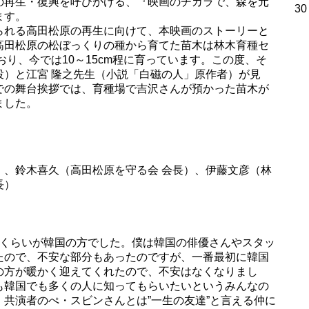
の再生・復興を呼びかける、『映画のチカラで、森を元
30
ます。
られる高田松原の再生に向けて、本映画のストーリーと
高田松原の松ぼっくりの種から育てた苗木は林木育種セ
おり、今では10～15cm程に育っています。この度、そ
役）と江宮 隆之先生（小説「白磁の人」原作者）が見
での舞台挨拶では、育種場で吉沢さんが預かった苗木が
ました。
）、鈴木喜久（高田松原を守る会 会長）、伊藤文彦（林
長）
割くらいが韓国の方でした。僕は韓国の俳優さんやスタッ
たので、不安な部分もあったのですが、一番最初に韓国
の方が暖かく迎えてくれたので、不安はなくなりまし
も韓国でも多くの人に知ってもらいたいというみんなの
共演者のぺ・スビンさんとは”一生の友達”と言える仲に