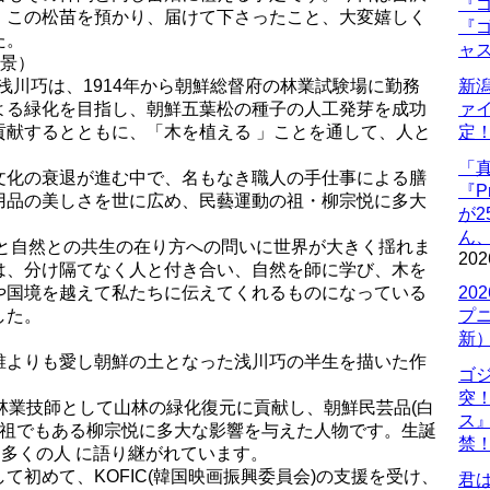
『ゴ
、この松苗を預かり、届けて下さったこと、大変嬉しく
『ゴ
た。
ャ
背景）
た浅川巧は、1914年から朝鮮総督府の林業試験場に勤務
新
よる緑化を目指し、朝鮮五葉松の種子の人工発芽を成功
ァ
貢献するとともに、「木を植える 」ことを通して、人と
定
「
文化の衰退が進む中で、名もなき職人の手仕事による膳
『P
用品の美しさを世に広め、民藝運動の祖・柳宗悦に多大
が
ん
人と自然との共生の在り方への問いに世界が大きく揺れま
202
は、分け隔てなく人と付き合い、自然を師に学び、木を
や国境を越えて私たちに伝えてくれるものになっている
20
した。
プ
新
誰よりも愛し朝鮮の土となった浅川巧の半生を描いた作
ゴ
突
林業技師として山林の緑化復元に貢献し、朝鮮民芸品(白
ス
の祖でもある柳宗悦に多大な影響を与えた人物です。生誕
禁
は多くの人 に語り継がれています。
て初めて、KOFIC(韓国映画振興委員会)の支援を受け、
君