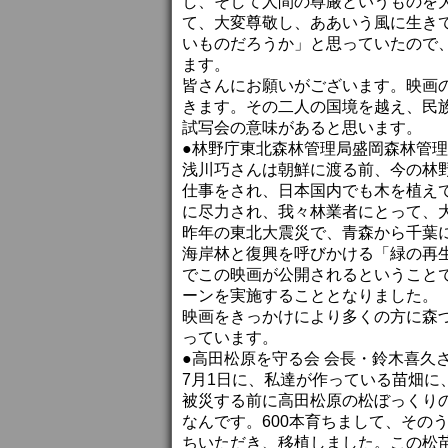
し、そして人間の尊厳というものを
て、大変尊敬し、ああいう風に生き
いものだろうか」と思っていたので
ます。
皆さんにお願いがございます。映画
きます。その二人の国境を越え、民
試写会の意味があると思います。
●林野庁東北森林管理局盛岡森林管
浅川巧さんは朝鮮に渡る前、今の林
仕事をされ、日本国内でも木を植え
に尽力され、我々林業者にとって、
昨年の東北大震災で、青森から千葉に
海岸林と復興を呼びかける「緑の再
でこの映画が公開されるということ
ーンを実施することとなりました。
映画をきっかけにより多くの方に森
っています。
●高田松原を守る会 会長・鈴木喜久
7月1日に、私達が作っている苗畑
被災する前に高田松原の松ぼっくり
なんです。600本育ちまして、そのう
ちいただき、移植しました。この松