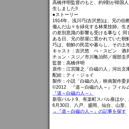
高橋伴明監督のもと、約9割が韓国
生しました!!
●ストーリー
1914年、浅川巧(吉沢悠)は、兄の伯
傷んだ山々を緑化する林業技師。生
の差別意識の影響も受ける事なく 
ある日、兄の部屋に置かれていた朝鮮
巧は、朝鮮の民芸や暮らし、その土
キャスト：吉沢悠 ぺ・スビン 酒
チョン・スジ／市川亀治郎／堀部圭
監督：高橋伴明
原作：江宮隆之「白磁の人」河出文
配給：ティ・ジョイ
製作：小説「白磁の人」映画製作委
©2012 『道～白磁の人～』フィル
『道～白磁の人～』
新宿バルト9、有楽町スバル座ほか
6月30日、八戸、盛岡、仙台、山形
→『道～白磁の人～』の記事を探す