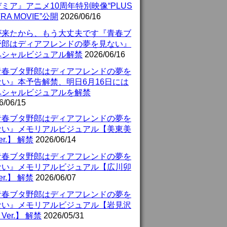
ミア』アニメ10周年特別映像“PLUS
TRA MOVIE”公開
2026/06/16
が来たから、もう大丈夫です『青春ブ
野郎はディアフレンドの夢を見ない』
ペシャルビジュアル解禁
2026/06/16
青春ブタ野郎はディアフレンドの夢を
ない』本予告解禁、明日6月16日には
ペシャルビジュアルを解禁
6/06/15
青春ブタ野郎はディアフレンドの夢を
ない』メモリアルビジュアル【美東美
er.】 解禁
2026/06/14
青春ブタ野郎はディアフレンドの夢を
ない』メモリアルビジュアル【広川卯
er.】 解禁
2026/06/07
青春ブタ野郎はディアフレンドの夢を
ない』メモリアルビジュアル【岩見沢
Ver.】 解禁
2026/05/31