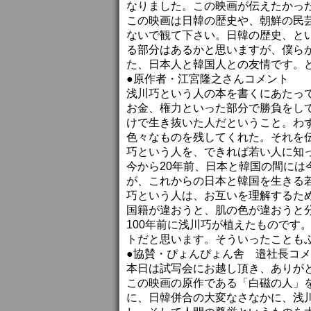
なりました。この映画が伝えたかっ
この映画は日韓の歴史や、朝鮮の民
ないで観て下さい。日韓の歴史、と
る部分はあるかと思いますが、僕ら
た、日本人と韓国人との友情です。
●原作者・江宮隆之さんコメント
浅川巧という人の本を書くにあたっ
お金、権力といった部分で勝負をし
けで生き抜いた人だということ。わず
色々なものを残してくれた。それを
巧という人を、できれば若い人に知
今から20年前、日本と韓国の間に
が、これからの日本と韓国を生きる
巧という人は、お互いを理解するた
国籍が違おうと、肌の色が違おうと
100年前に浅川巧が植えたものです。
トだと思います。そういったことも
●協賛・ぴょんぴょん舎 邉社長コ
本日は試写会にお越し頂き、ありが
この映画の原作である「白磁の人」を
に、日韓併合の大変なさなかに、浅