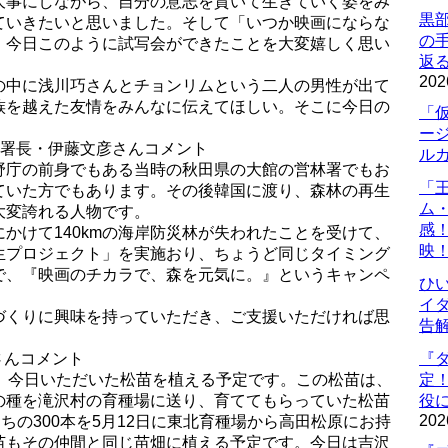
大事にしながら、自分の意志を貫いて生きていく姿をみ
黒
ていきたいと思いました。そして「いつか映画にならな
の
、今日このように試写会ができたことを大変嬉しく思い
返
202
の中に浅川巧さんとチョンリムという二人の男性が出て
族を越えた友情をみんなに伝えてほしい。そこに今日の
「
ー
理署長・伊藤文彦さんコメント
ル
野庁の前身でもある当時の秋田県の大館の営林署でもお
「
ていた方でもあります。その後韓国に渡り、森林の再生
ム
大変誇れる人物です。
感
かけて140kmの海岸防災林が失われたことを受けて、
映
生プロジェクト」を実施おり、ちょうど同じタイミング
で、『映画のチカラで、森を元気に。』というキャンペ
ひ
イダ
づくりに興味を持っていただき、ご支援いただければ思
告
さんコメント
『
に、今日いただいた松苗を植える予定です。この松苗は、
定
の種を滝沢村の育種場に送り、育ててもらっていた松苗
役に
202
ちの300本を5月12日に東北育種場から高田松原にお持
苗もその仲間と同じ苗畑に植える予定です。今日は吉沢