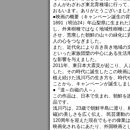
さんがわざわざ東北育種場に行って
おもいます。ありがとうございまし
●映画の概要（キャンペーン誕生の
1891（明治24）年山梨県に生まれ
し、外来樹種ではなく地域性樹種に
させ、荒廃した朝鮮の山々の緑化に
人の心をつなぎました。
また、近代化により古き良き地域の
といった家族団欒の中心にある生活
な影響を与えました。
2011年、東日本大震災が起こり、
した。その時代に誕生したこの映画
植え続けた浅川巧の生き方を、時代
ことから、キャンペーンが誕生しま
●『道～白磁の人～』
この作品は、日本で生まれ、朝鮮を
品です。
浅川巧は、23歳で朝鮮半島に渡り、
磁)の美しさを広く伝え、 民芸運動
120周年を迎えた現在でもその偉業
映画化されるにあたり、外国映画とし