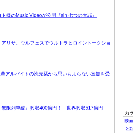
のMusic Videoが公開『sin 七つの大罪』
、アリサ。ウルフェスでウルトラヒロイントークショ
先輩アルバイトの読売栞から思いもよらない宣告を受
無限列車編』興収400億円！ 世界興収517億円
カ
映
2