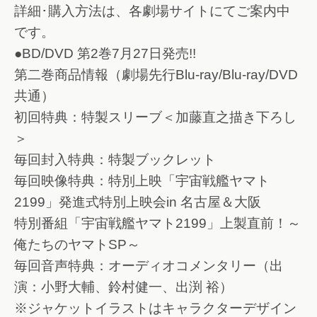
詳細･購入方法は、各劇場サイトにてご案内中
です。
●BD/DVD 第2巻7月27日発売!!
第二巻商品情報（劇場先行Blu-ray/Blu-ray/DVD
共通）
初回特典：特製スリーブ＜加藤直之描き下ろし
＞
毎回封入特典：特製ブックレット
毎回映像特典：特別上映「宇宙戦艦ヤマト
2199」発進式特別上映会in 名古屋＆大阪
特別番組「宇宙戦艦ヤマト2199」上製直前！～
俺たちのヤマトSP～
毎回音声特典：オーディオコメンタリー（出
演：小野大輔、鈴村健一、出渕 裕）
※ジャケットイラストはキャラクターデザイン