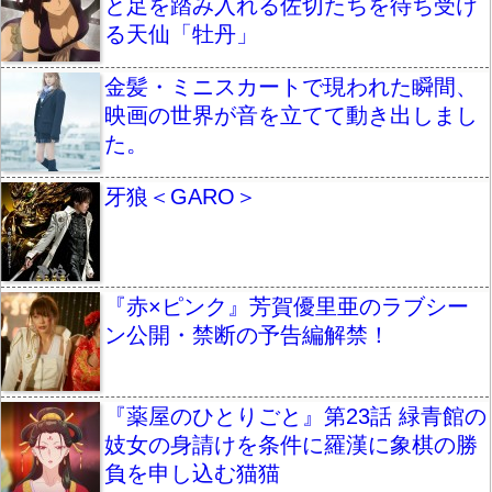
と足を踏み入れる佐切たちを待ち受け
る天仙「牡丹」
金髪・ミニスカートで現われた瞬間、
映画の世界が音を立てて動き出しまし
た。
牙狼＜GARO＞
『赤×ピンク』芳賀優里亜のラブシー
ン公開・禁断の予告編解禁！
『薬屋のひとりごと』第23話 緑青館の
妓女の身請けを条件に羅漢に象棋の勝
負を申し込む猫猫