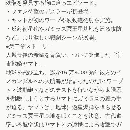
残骸を発見する胸に迫るエピソード。
・ファン待望のデスラーが初登場。
・ヤマトが初のワープや波動砲発射を実施。
・反射衛星砲やガミラス冥王星基地を巡る攻防
など、より激しい戦闘シーンが展開。
●第二章ストーリー
人類最後の希望を背負い、ついに発進した「宇
宙戦艦ヤマト」。
地球を飛び立ち、遥か16 万8000 光年彼方のイ
スカンダルへの大航海が始まったのだ!＜ワープ
＞＜波動砲＞などのテストを行いながら太陽系
を離脱しようとするヤマトにガミラスの魔の手
が迫る。ヤマトは、地球に遊星爆弾を降らせる
ガミラス冥王星基地を叩くことを決意。古代進
率いる航空隊はヤマトとの連携による攻撃でガ