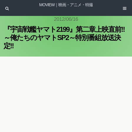
MOVIEW｜映画・アニメ・特撮
2012/06/16
『宇宙戦艦ヤマト2199』第二章上映直前!!
～俺たちのヤマトSP2～特別番組放送決
定!!