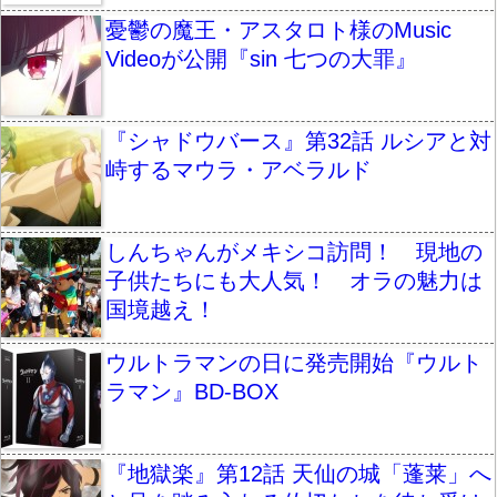
憂鬱の魔王・アスタロト様のMusic
Videoが公開『sin 七つの大罪』
『シャドウバース』第32話 ルシアと対
峙するマウラ・アベラルド
しんちゃんがメキシコ訪問！ 現地の
子供たちにも大人気！ オラの魅力は
国境越え！
ウルトラマンの日に発売開始『ウルト
ラマン』BD-BOX
『地獄楽』第12話 天仙の城「蓬莱」へ