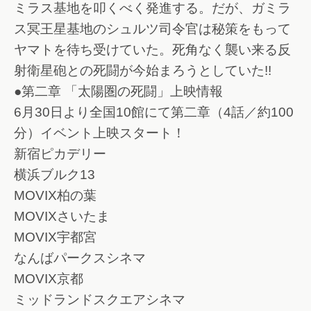
ミラス基地を叩くべく発進する。だが、ガミラ
ス冥王星基地のシュルツ司令官は秘策をもって
ヤマトを待ち受けていた。死角なく襲い来る反
射衛星砲との死闘が今始まろうとしていた!!
●第二章 「太陽圏の死闘」上映情報
6月30日より全国10館にて第二章（4話／約100
分）イベント上映スタート！
新宿ピカデリー
横浜ブルク13
MOVIX柏の葉
MOVIXさいたま
MOVIX宇都宮
なんばパークスシネマ
MOVIX京都
ミッドランドスクエアシネマ