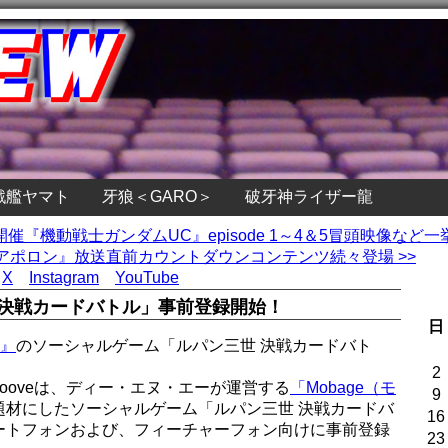
戦艦ヤマト
牙狼＜GARO＞
破牙神ライザー龍
EK開催『機動戦士ガンダムUC』episode 1～4＆5冒頭映像など
アポロン』放送直前カウントダウンコンテンツ続々登場 >>
X
Instagram
YouTube
 決戦カードバトル」事前登録開始！
日
』
のソーシャルゲーム「ルパン三世 決戦カードバト
2
rooveは、ディー・エヌ・エーが運営する
「Mobage（モ
9
題材にしたソーシャルゲーム「ルパン三世 決戦カードバ
16
ートフォンおよび、フィーチャーフォン向けに事前登録
23