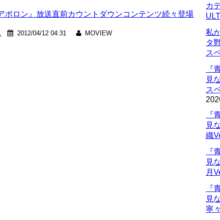
カデ
アポロン』放送直前カウントダウンコンテンツ続々登場
UL
私
ス
2012/04/12 04:31
MOVIEW
タ
ス
『
見
ス
202
『
見
織V
『
見
月V
『
見
寧々