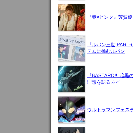
『赤×ピンク』芳賀
『ルパン三世 PAR
テムに挑むルパン
『BASTARD!! 
理想を語るネイ
ウルトラマンフェステ