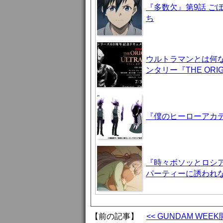
『多数欠』第9話 ご
ち
ウルトラマンとは何
ンタリー『THE ORIG
『僕のヒーローアカデ
『時々ボソッとロシア
パーティーに誘われ
【前の記事】
<< GUNDAM WE