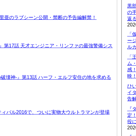
黒
の
優里亜のラブシーン公開・禁断の予告編解禁！
返
202
「
ー
T6』第17話 天才エンジニア・リンファの最強警備シス
ル
「
ム
感
映
-暗黒の破壊神-』第13話 ハーフ・エルフ安住の地を求める
ひ
イダ
告
『
ィバル2016で、ついに実物大ウルトラマンが登場
定
役に
202