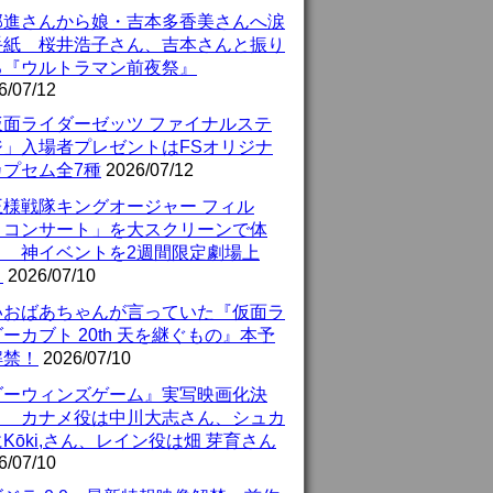
部進さんから娘・吉本多香美さんへ涙
手紙 桜井浩子さん、吉本さんと振り
る『ウルトラマン前夜祭』
6/07/12
仮面ライダーゼッツ ファイナルステ
ジ」入場者プレゼントはFSオリジナ
カプセム全7種
2026/07/12
王様戦隊キングオージャー フィル
・コンサート」を大スクリーンで体
！ 神イベントを2週間限定劇場上
！
2026/07/10
いおばあちゃんが言っていた『仮面ラ
ーカブト 20th 天を継ぐもの』本予
解禁！
2026/07/10
ダーウィンズゲーム』実写映画化決
！ カナメ役は中川大志さん、シュカ
Kōki,さん、レイン役は畑 芽育さん
6/07/10