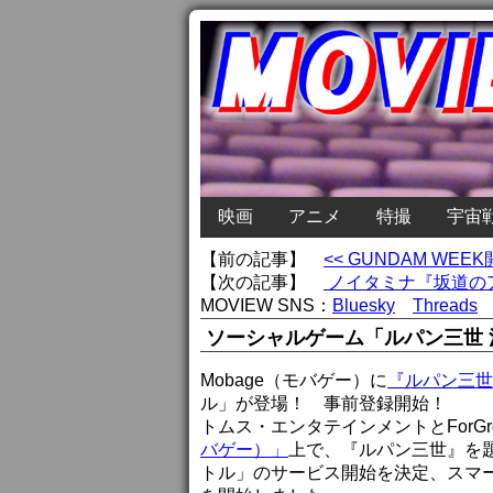
映画
アニメ
特撮
宇宙
【前の記事】
<< GUNDAM WE
【次の記事】
ノイタミナ『坂道の
MOVIEW SNS：
Bluesky
Threads
ソーシャルゲーム「ルパン三世
Mobage（モバゲー）に
『ルパン三世
ル」が登場！ 事前登録開始！
トムス・エンタテインメントとForG
バゲー）」
上で、『ルパン三世』を
トル」のサービス開始を決定、スマ