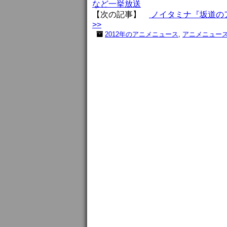
など一挙放送
【次の記事】
ノイタミナ『坂道の
>>
2012年のアニメニュース
,
アニメニュー