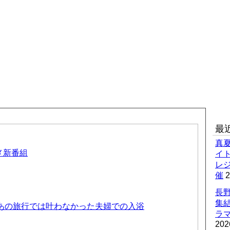
最
真
ニメ新番組
イ
レ
催
2
長野
集
 あの旅行では叶わなかった夫婦での入浴
ラマ
202