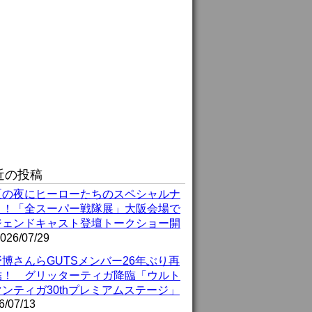
近の投稿
夏の夜にヒーローたちのスペシャルナ
ト！「全スーパー戦隊展」大阪会場で
ジェンドキャスト登壇トークショー開
026/07/29
博さんらGUTSメンバー26年ぶり再
結！ グリッターティガ降臨「ウルト
ンティガ30thプレミアムステージ」
6/07/13