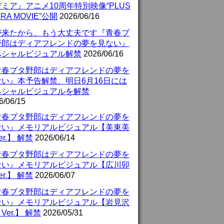
ミア』アニメ10周年特別映像“PLUS
TRA MOVIE”公開
2026/06/16
が来たから、もう大丈夫です『青春ブ
野郎はディアフレンドの夢を見ない』
ペシャルビジュアル解禁
2026/06/16
青春ブタ野郎はディアフレンドの夢を
ない』本予告解禁、明日6月16日には
ペシャルビジュアルを解禁
6/06/15
青春ブタ野郎はディアフレンドの夢を
ない』メモリアルビジュアル【美東美
er.】 解禁
2026/06/14
青春ブタ野郎はディアフレンドの夢を
ない』メモリアルビジュアル【広川卯
er.】 解禁
2026/06/07
青春ブタ野郎はディアフレンドの夢を
ない』メモリアルビジュアル【岩見沢
Ver.】 解禁
2026/05/31