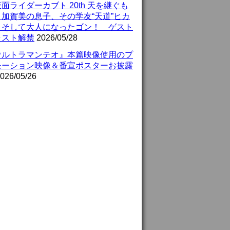
面ライダーカブト 20th 天を継ぐも
』加賀美の息子、その学友“天道”ヒカ
、そして大人になったゴン！ ゲスト
ャスト解禁
2026/05/28
ウルトラマンテオ』本篇映像使用のプ
モーション映像＆番宣ポスターお披露
026/05/26