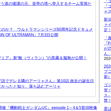
『ゴ
ぼう達の援護の元、皇帝の塔へ突入するチーム実篤た
『ゴ
ャ
新
ァ
なのか？ ウルトラマンシリーズ60周年記念ドキュメ
定
IN OF ULTRAMAN』7月3日公開
「
『P
が
ん
ミア』新“敵（ヴィラン）”の黒霧＆脳無が公開！
202
20
プ
新
語でデレる隣のアーリャさん』第10話 政近の誕生日
ゴ
なかったと知り、落ち込むアーリャ
突
ス
禁
EK開催『機動戦士ガンダムUC』episode 1～4＆5冒頭映像
君