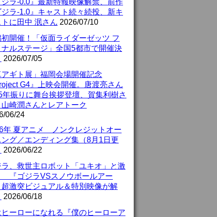
ジラ-0.0』最新特報映像解禁、前作
ジラ-1.0』キャスト続々続投、新キ
ストに田中 泯さん
2026/07/10
潟初開催！「仮面ライダーゼッツ フ
イナルステージ」全国5都市で開催決
！
2026/07/05
真アギト展」福岡会場開催記念
roject G4』上映会開催。唐渡亮さん
25年振りに舞台挨拶登壇、賀集利樹さ
、山崎潤さんとレアトーク
6/06/24
26年 夏アニメ ノンクレジットオー
ニング／エンディング集（8月1日更
）
2026/06/22
ジラ、救世主ロボット「ユキオ」と激
！ 『ゴジラVSスノウボールアー
』超激突ビジュアル＆特別映像が解
！
2026/06/18
はヒーローになれる『僕のヒーローア