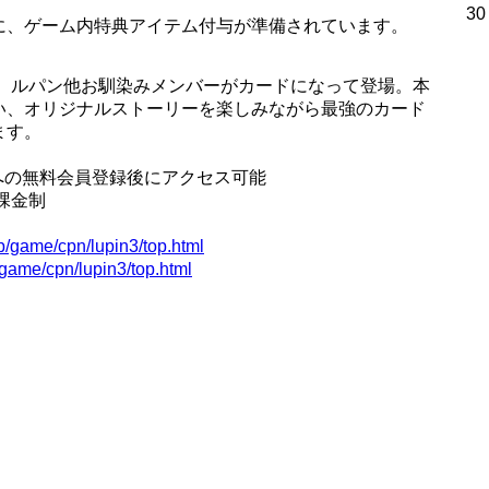
30
に、ゲーム内特典アイテム付与が準備されています。
は、ルパン他お馴染みメンバーがカードになって登場。本
い、オリジナルストーリーを楽しみながら最強のカード
ます。
」への無料会員登録後にアクセス可能
課金制
jp/game/cpn/lupin3/top.html
/game/cpn/lupin3/top.html